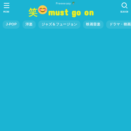
Freeeeasy
笑
must go on
MENU
SEARCH
J-POP
洋楽
ジャズ＆フュージョン
映画音楽
ドラマ・映画