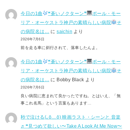
今日の1曲
❝蒼いノクターン❞
ポール・モー
リア・オーケストラ神戸の素晴らしい病院
そ
の病院名は…
に
saichin
より
2026年7月6日
前を走る車に斜行されて、落車したんよ。
今日の1曲
❝蒼いノクターン❞
ポール・モー
リア・オーケストラ神戸の素晴らしい病院
そ
の病院名は…
に
Bobby Black
より
2026年7月6日
良い病院に恵まれて良かったですね。とはいえ、「無
事これ名馬」という言葉もあります…
秒で泣ける(⁠｡⁠ŏ⁠﹏⁠ŏ⁠) 映画ラスト・シーンと 音楽
♬❝見つめて欲しい〜Take A Look At Me Now〜