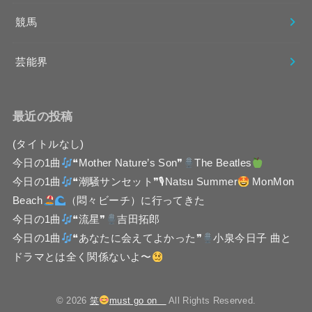
競馬
芸能界
最近の投稿
(タイトルなし)
今日の1曲
❝Mother Nature’s Son❞
The Beatles
今日の1曲
❝潮騒サンセット❞🎙Natsu Summer
MonMon
Beach
（悶々ビーチ）に行ってきた
今日の1曲
❝流星❞
吉田拓郎
今日の1曲
❝あなたに会えてよかった❞
小泉今日子 曲と
ドラマとは全く関係ないよ〜
© 2026
笑
must go on
All Rights Reserved.