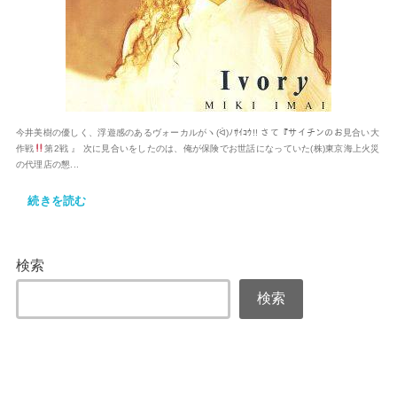
今井美樹の優しく、浮遊感のあるヴォーカルがヽ(ᐛ)ﾉｻｲｺｳ!! さて『サイチンのお見合い大
作戦
第2戦 』 次に見合いをしたのは、俺が保険でお世話になっていた(株)東京海上火災
の代理店の懇...
続きを読む
検索
検索