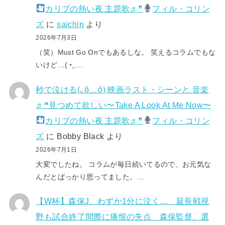
カリブの熱い夜 主題歌♬❞
フィル・コリン
ズ
に
saichin
より
2026年7月3日
（笑）Must Go Onでもあるしな。 笑えるコラムでもな
いけど…(⁠◔⁠‿⁠…
秒で泣ける(⁠｡⁠ŏ⁠﹏⁠ŏ⁠) 映画ラスト・シーンと 音楽
♬❝見つめて欲しい〜Take A Look At Me Now〜
カリブの熱い夜 主題歌♬❞
フィル・コリン
ズ
に
Bobby Black
より
2026年7月1日
大変でしたね。 コラムが毎日続いてるので、お元気な
んだとばっかり思ってました。…
【W杯】森保J、わずか1分に泣く… 延長戦視
野も試合終了間際に痛恨の失点 森保監督、選