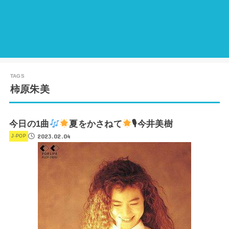
柿原朱美
今日の1曲
夏をかさねて
🎙今井美樹
2023.02.04
J-POP