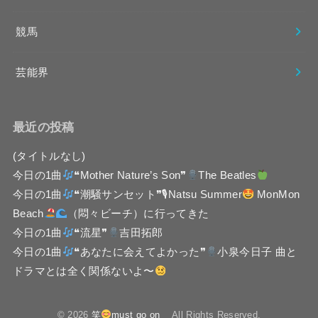
競馬
芸能界
最近の投稿
(タイトルなし)
今日の1曲
❝Mother Nature’s Son❞
The Beatles
今日の1曲
❝潮騒サンセット❞🎙Natsu Summer
MonMon
Beach
（悶々ビーチ）に行ってきた
今日の1曲
❝流星❞
吉田拓郎
今日の1曲
❝あなたに会えてよかった❞
小泉今日子 曲と
ドラマとは全く関係ないよ〜
© 2026
笑
must go on
All Rights Reserved.