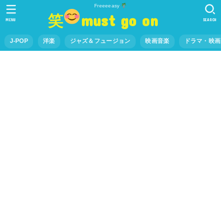
Freeeeasy
笑
must go on
MENU
SEARCH
J-POP
洋楽
ジャズ＆フュージョン
映画音楽
ドラマ・映画