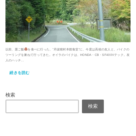
以前、栗ご飯
を食べに行った、”丹波猪村本館食堂”に、今度は高校の友人と、バイクの
ツーリングを兼ねて行ってきた。オイラのバイクは、HONDA・CB・SF400Vテック。友
人のハッチ...
続きを読む
検索
検索