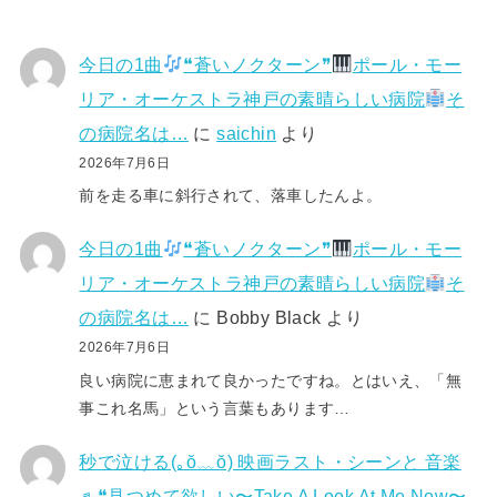
今日の1曲
❝蒼いノクターン❞
ポール・モー
リア・オーケストラ神戸の素晴らしい病院
そ
の病院名は…
に
saichin
より
2026年7月6日
前を走る車に斜行されて、落車したんよ。
今日の1曲
❝蒼いノクターン❞
ポール・モー
リア・オーケストラ神戸の素晴らしい病院
そ
の病院名は…
に
Bobby Black
より
2026年7月6日
良い病院に恵まれて良かったですね。とはいえ、「無
事これ名馬」という言葉もあります…
秒で泣ける(⁠｡⁠ŏ⁠﹏⁠ŏ⁠) 映画ラスト・シーンと 音楽
♬❝見つめて欲しい〜Take A Look At Me Now〜