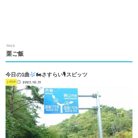
栗ご飯
今日の1曲
🏍さすらい🎙スピッツ
2023.10.31
J-POP