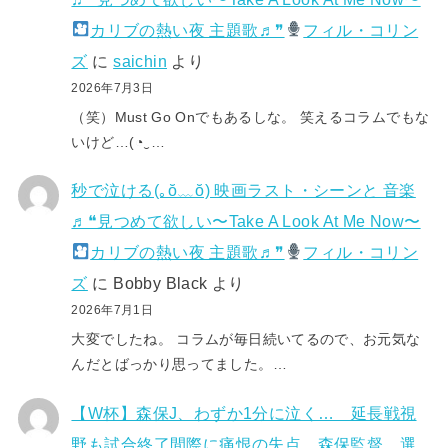
カリブの熱い夜 主題歌♬❞
フィル・コリン
ズ
に
saichin
より
2026年7月3日
（笑）Must Go Onでもあるしな。 笑えるコラムでもな
いけど…(⁠◔⁠‿⁠…
秒で泣ける(⁠｡⁠ŏ⁠﹏⁠ŏ⁠) 映画ラスト・シーンと 音楽
♬❝見つめて欲しい〜Take A Look At Me Now〜
カリブの熱い夜 主題歌♬❞
フィル・コリン
ズ
に
Bobby Black
より
2026年7月1日
大変でしたね。 コラムが毎日続いてるので、お元気な
んだとばっかり思ってました。…
【W杯】森保J、わずか1分に泣く… 延長戦視
野も試合終了間際に痛恨の失点 森保監督、選