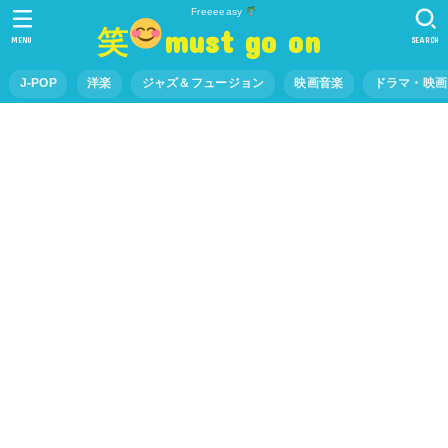
Freeeeasy
笑
must go on
MENU
SEARCH
J-POP
洋楽
ジャズ＆フュージョン
映画音楽
ドラマ・映画