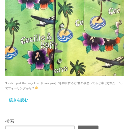
“Feelin’ just the way I do（Over you）”を和訳すると”君の事思ってると幸せな気分…”っ
てフィーリングかな？
...
続きを読む
検索