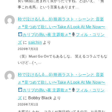
良い病院に恵まれて良かったですね。とはいえ、「無
事これ名馬」という言葉もあります…
秒で泣ける(⁠｡⁠ŏ⁠﹏⁠ŏ⁠) 映画ラスト・シーンと 音楽
♬❝見つめて欲しい〜Take A Look At Me Now〜
カリブの熱い夜 主題歌♬❞
フィル・コリン
ズ
に
saichin
より
2026年7月3日
（笑）Must Go Onでもあるしな。 笑えるコラムでもな
いけど…(⁠◔⁠‿⁠…
秒で泣ける(⁠｡⁠ŏ⁠﹏⁠ŏ⁠) 映画ラスト・シーンと 音楽
♬❝見つめて欲しい〜Take A Look At Me Now〜
カリブの熱い夜 主題歌♬❞
フィル・コリン
ズ
に
Bobby Black
より
2026年7月1日
大変でしたね。 コラムが毎日続いてるので、お元気な