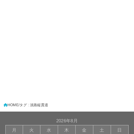
HOME
タグ : 淡路縦貫道
2026年8月
月
火
水
木
金
土
日