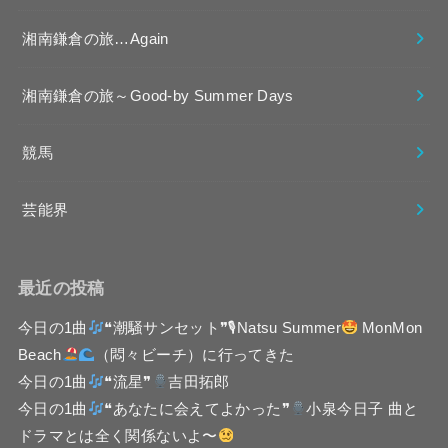
湘南鎌倉の旅…Again
湘南鎌倉の旅～Good-by Summer Days
競馬
芸能界
最近の投稿
今日の1曲
❝潮騒サンセット❞🎙Natsu Summer
MonMon
Beach
（悶々ビーチ）に行ってきた
今日の1曲
❝流星❞
吉田拓郎
今日の1曲
❝あなたに会えてよかった❞
小泉今日子 曲と
ドラマとは全く関係ないよ〜