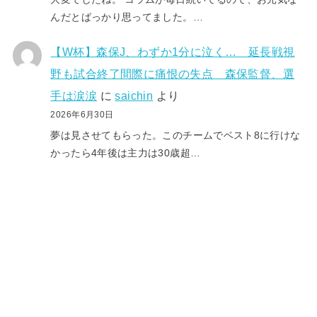
んだとばっかり思ってました。…
【W杯】森保J、わずか1分に泣く… 延長戦視
野も試合終了間際に痛恨の失点 森保監督、選
手は涙涙
に
saichin
より
2026年6月30日
夢は見させてもらった。このチームでベスト8に行けな
かったら4年後は主力は30歳超…