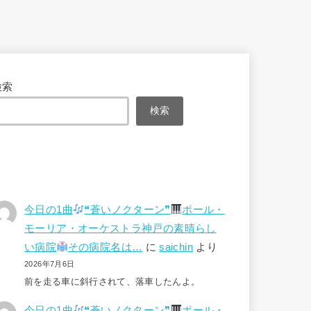
検索
検索
今日の1曲
❝蒼いノクターン❞
ポール・
モーリア・オーケストラ神戸の素晴らし
い病院
その病院名は…
に
saichin
より
2026年7月6日
前を走る車に斜行されて、落車したんよ。
今日の1曲
❝蒼いノクターン❞
ポール・