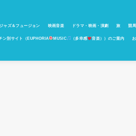
ジャズ＆フュージョン
映画音楽
ドラマ・映画・演劇
旅
競
イチン別サイト（EUPHORIA
MUSIC
（多幸感
音楽））のご案内