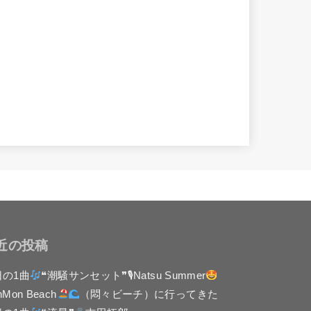
近の投稿
日の1曲
❝潮騒サンセット❞🎙Natsu Summer
nMon Beach
（悶々ビーチ）に行ってきた