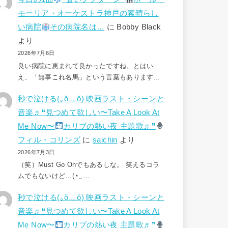
モーリア・オーケストラ神戸の素晴らし
い病院
その病院名は…
に
Bobby Black
より
2026年7月6日
良い病院に恵まれて良かったですね。とはい
え、「無事これ名馬」という言葉もあります…
秒で泣ける(⁠｡⁠ŏ⁠﹏⁠ŏ⁠) 映画ラスト・シーンと
音楽♬❝見つめて欲しい〜Take A Look At
Me Now〜
カリブの熱い夜 主題歌♬❞
フィル・コリンズ
に
saichin
より
2026年7月3日
（笑）Must Go Onでもあるしな。 笑えるコラ
ムでもないけど…(⁠◔⁠‿⁠…
秒で泣ける(⁠｡⁠ŏ⁠﹏⁠ŏ⁠) 映画ラスト・シーンと
音楽♬❝見つめて欲しい〜Take A Look At
Me Now〜
カリブの熱い夜 主題歌♬❞