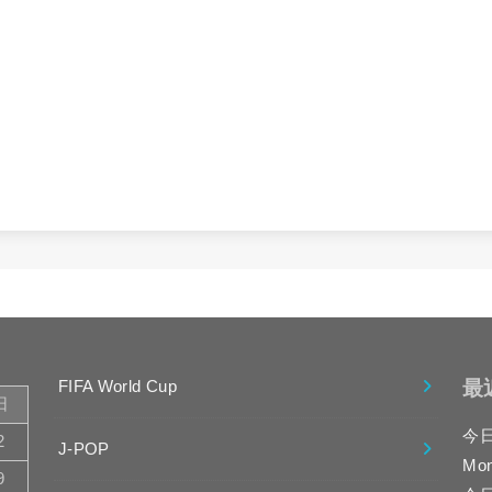
最
FIFA World Cup
日
今
2
J-POP
Mo
9