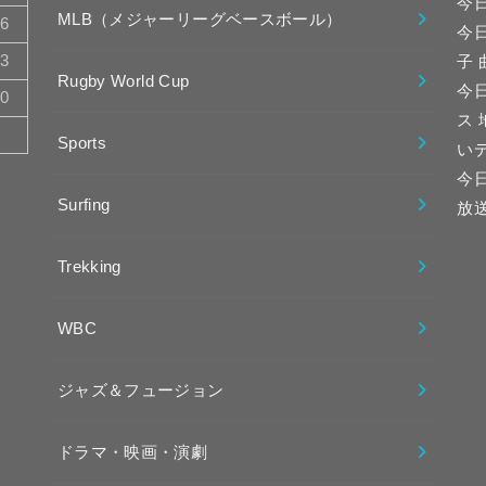
今
MLB（メジャーリーグベースボール）
16
今
23
子
Rugby World Cup
今日
30
ス
Sports
い
今
Surfing
放
Trekking
WBC
ジャズ＆フュージョン
ドラマ・映画・演劇