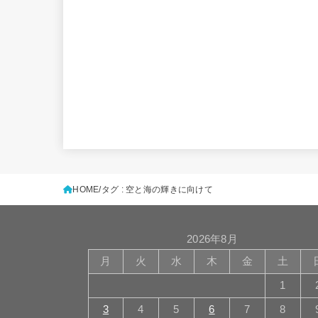
HOME
タグ : 空と海の輝きに向けて
2026年8月
月
火
水
木
金
土
1
3
4
5
6
7
8