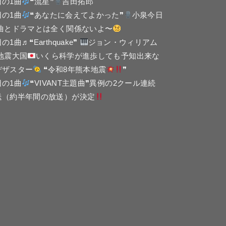
日の1曲
❝流星❞
吉田拓郎
日の1曲
❝あなたに会えてよかった❞
小泉今日
 曲とドラマとは全く関係ないよ〜
の1曲♬❝Earthquake❞
ジョン・ウィリアム
 地震大国
いくら科学が進歩しても予知出来な
デザスター
❝令和8年熊本地震
❞
日の1曲
❝VIVANT主題曲❞異例の2クール連続
送（約半年間の放送）が決定