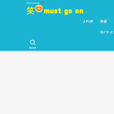
Freeeeasy
笑
must go on
J-POP
洋楽
DJ サ
SEARCH