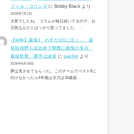
フィル・コリンズ
に
Bobby Black
より
2026年7月1日
大変でしたね。 コラムが毎日続いてるので、お
元気なんだとばっかり思ってました。…
【W杯】森保J、わずか1分に泣く… 延
長戦視野も試合終了間際に痛恨の失点
森保監督、選手は涙涙
に
saichin
より
2026年6月30日
夢は見させてもらった。このチームでベスト8に
行けなかったら4年後は主力は30歳超…