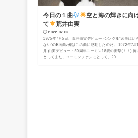
今日の１曲
空と海の輝きに向
て
荒井由実
2022.07.06
1975年7月5日、荒井由実デビュー･シングル“返事はい
ない”のB面曲♪俺はこの曲に感動したのだ。 1972年7/5
井 由実デビュー・50周年ユーミン18歳の衝撃(！！) 俺
とってまた、ユーミンファンにとって、20...