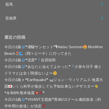
競馬
芸能界
最近の投稿
今日の1曲
❝潮騒サンセット❞🎙Natsu Summer
MonMon
Beach
（悶々ビーチ）に行ってきた
今日の1曲
❝流星❞
吉田拓郎
今日の1曲
❝あなたに会えてよかった❞
小泉今日子 曲と
ドラマとは全く関係ないよ〜
今日の1曲♬❝Earthquake❞
ジョン・ウィリアムス 地震大
国
いくら科学が進歩しても予知出来ないデザスター
❝令和8年熊本地震
❞
今日の1曲
❝VIVANT主題曲❞異例の2クール連続放送（約
半年間の放送）が決定