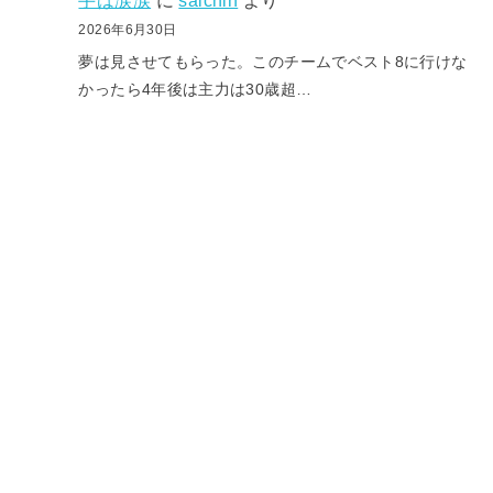
手は涙涙
に
saichin
より
2026年6月30日
夢は見させてもらった。このチームでベスト8に行けな
かったら4年後は主力は30歳超…