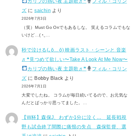
カリブの熱い夜 主題歌♬❞
フィル・コリン
ズ
に
saichin
より
2026年7月3日
（笑）Must Go Onでもあるしな。 笑えるコラムでもな
いけど…(⁠◔⁠‿⁠…
秒で泣ける(⁠｡⁠ŏ⁠﹏⁠ŏ⁠) 映画ラスト・シーンと 音楽
♬❝見つめて欲しい〜Take A Look At Me Now〜
カリブの熱い夜 主題歌♬❞
フィル・コリン
ズ
に
Bobby Black
より
2026年7月1日
大変でしたね。 コラムが毎日続いてるので、お元気な
んだとばっかり思ってました。…
【W杯】森保J、わずか1分に泣く… 延長戦視
野も試合終了間際に痛恨の失点 森保監督、選