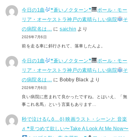
今日の1曲
❝蒼いノクターン❞
ポール・モー
リア・オーケストラ神戸の素晴らしい病院
そ
の病院名は…
に
saichin
より
2026年7月6日
前を走る車に斜行されて、落車したんよ。
今日の1曲
❝蒼いノクターン❞
ポール・モー
リア・オーケストラ神戸の素晴らしい病院
そ
の病院名は…
に
Bobby Black
より
2026年7月6日
良い病院に恵まれて良かったですね。とはいえ、「無
事これ名馬」という言葉もあります…
秒で泣ける(⁠｡⁠ŏ⁠﹏⁠ŏ⁠) 映画ラスト・シーンと 音楽
♬❝見つめて欲しい〜Take A Look At Me Now〜