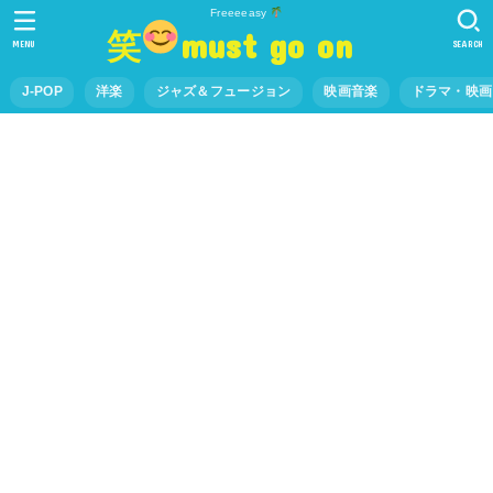
Freeeeasy
笑
must go on
MENU
SEARCH
J-POP
洋楽
ジャズ＆フュージョン
映画音楽
ドラマ・映画