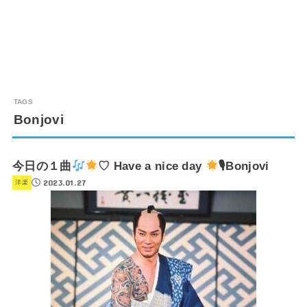
Bonjovi
今日の１曲
♡ Have a nice day
🎙Bonjovi
2023.01.27
洋楽