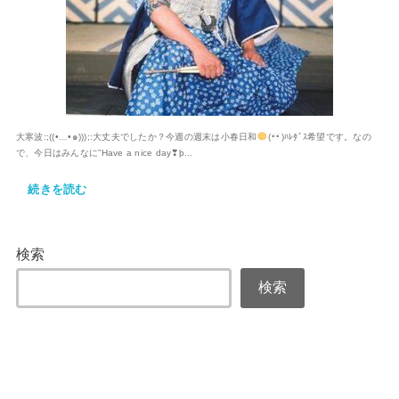
大寒波:;((•﹏•๑)));:大丈夫でしたか？今週の週末は小春日和
(
)ﾊﾚﾀﾞｽ希望です。なの
で、今日はみんなに”Have a nice day❣þ...
続きを読む
検索
検索