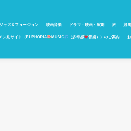
ジャズ＆フュージョン
映画音楽
ドラマ・映画・演劇
旅
競
イチン別サイト（EUPHORIA
MUSIC
（多幸感
音楽））のご案内