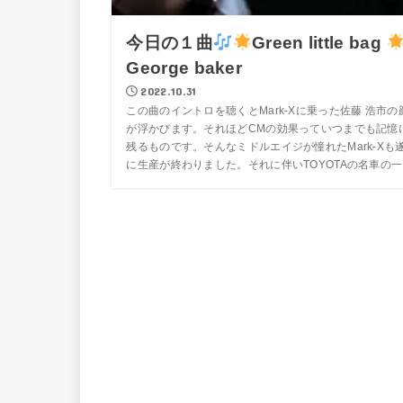
今日の１曲
Green little bag
George baker
2022.10.31
この曲のイントロを聴くとMark-Xに乗った佐藤 浩市の
が浮かびます。それほどCMの効果っていつまでも記憶
残るものです。そんなミドルエイジが憧れたMark-Xも
に生産が終わりました。それに伴いTOYOTAの名車の一..