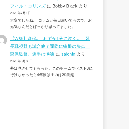
フィル・コリンズ
に
Bobby Black
より
2026年7月1日
大変でしたね。 コラムが毎日続いてるので、お
元気なんだとばっかり思ってました。…
【W杯】森保J、わずか1分に泣く… 延
長戦視野も試合終了間際に痛恨の失点
森保監督、選手は涙涙
に
saichin
より
2026年6月30日
夢は見させてもらった。このチームでベスト8に
行けなかったら4年後は主力は30歳超…