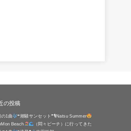
近の投稿
日の1曲
❝潮騒サンセット❞🎙Natsu Summer
nMon Beach
（悶々ビーチ）に行ってきた