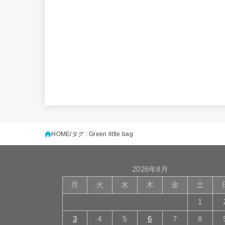
HOME
タグ : Green little bag
2026年8月
月
火
水
木
金
土
1
3
4
5
6
7
8