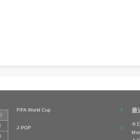
最
FIFA World Cup
日
今
2
J-POP
Mo
9