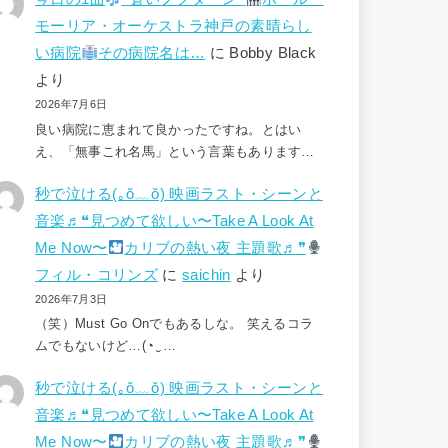
モーリア・オーケストラ神戸の素晴らし
い病院
その病院名は…
に
Bobby Black
より
2026年7月6日
良い病院に恵まれて良かったですね。とはい
え、「無事これ名馬」という言葉もあります…
秒で泣ける(⁠｡⁠ŏ⁠﹏⁠ŏ⁠) 映画ラスト・シーンと
音楽♬❝見つめて欲しい〜Take A Look At
Me Now〜
カリブの熱い夜 主題歌♬❞
フィル・コリンズ
に
saichin
より
2026年7月3日
（笑）Must Go Onでもあるしな。 笑えるコラ
ムでもないけど…(⁠◔⁠‿⁠…
秒で泣ける(⁠｡⁠ŏ⁠﹏⁠ŏ⁠) 映画ラスト・シーンと
音楽♬❝見つめて欲しい〜Take A Look At
Me Now〜
カリブの熱い夜 主題歌♬❞