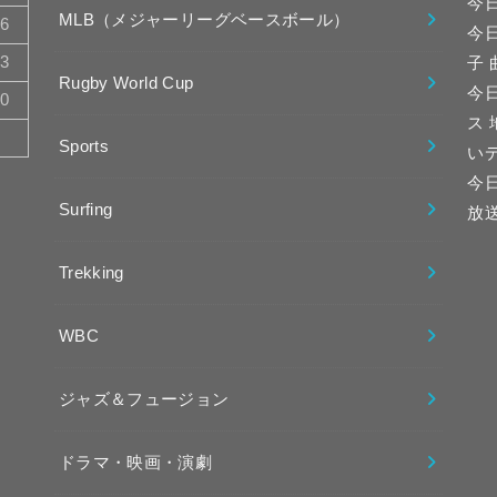
今
MLB（メジャーリーグベースボール）
16
今
23
子
Rugby World Cup
今日
30
ス
Sports
い
今
Surfing
放
Trekking
WBC
ジャズ＆フュージョン
ドラマ・映画・演劇