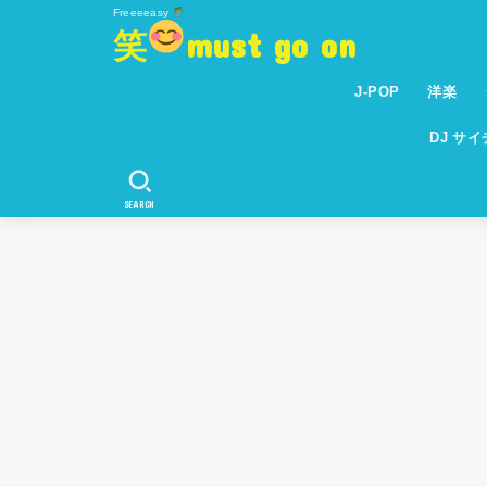
Freeeeasy
笑
must go on
J-POP
洋楽
DJ サ
SEARCH