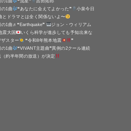
日の1曲
❝流星❞
吉田拓郎
日の1曲
❝あなたに会えてよかった❞
小泉今日
 曲とドラマとは全く関係ないよ〜
の1曲♬❝Earthquake❞
ジョン・ウィリアム
 地震大国
いくら科学が進歩しても予知出来な
デザスター
❝令和8年熊本地震
❞
日の1曲
❝VIVANT主題曲❞異例の2クール連続
送（約半年間の放送）が決定