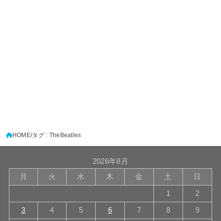
HOME
タグ : TheBeatles
2026年8月
月
火
水
木
金
土
日
1
2
3
4
5
6
7
8
9