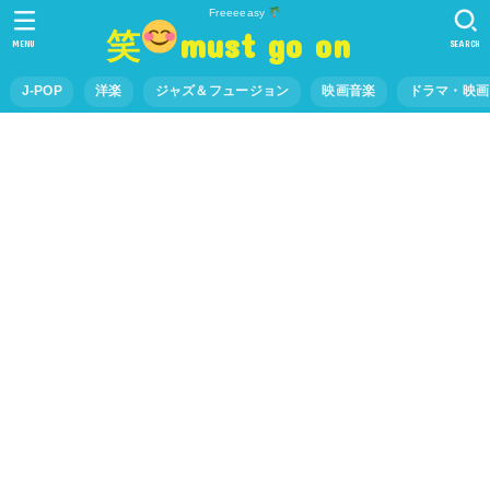
Freeeeasy
笑
must go on
MENU
SEARCH
J-POP
洋楽
ジャズ＆フュージョン
映画音楽
ドラマ・映画