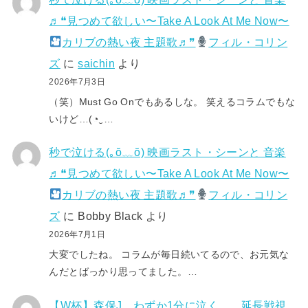
♬❝見つめて欲しい〜Take A Look At Me Now〜
カリブの熱い夜 主題歌♬❞
フィル・コリン
ズ
に
saichin
より
2026年7月3日
（笑）Must Go Onでもあるしな。 笑えるコラムでもな
いけど…(⁠◔⁠‿⁠…
秒で泣ける(⁠｡⁠ŏ⁠﹏⁠ŏ⁠) 映画ラスト・シーンと 音楽
♬❝見つめて欲しい〜Take A Look At Me Now〜
カリブの熱い夜 主題歌♬❞
フィル・コリン
ズ
に
Bobby Black
より
2026年7月1日
大変でしたね。 コラムが毎日続いてるので、お元気な
んだとばっかり思ってました。…
【W杯】森保J、わずか1分に泣く… 延長戦視