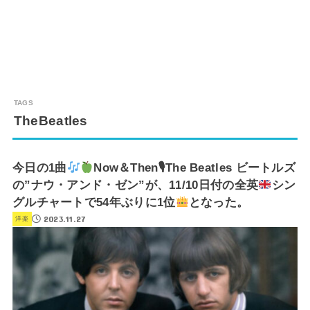
TheBeatles
今日の1曲
Now＆Then🎙The Beatles ビートルズ
の”ナウ・アンド・ゼン”が、11/10日付の全英
シン
グルチャートで54年ぶりに1位
となった。
2023.11.27
洋楽