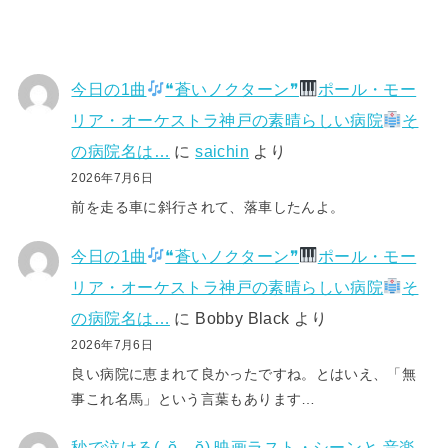
今日の1曲
❝蒼いノクターン❞
ポール・モー
リア・オーケストラ神戸の素晴らしい病院
そ
の病院名は…
に
saichin
より
2026年7月6日
前を走る車に斜行されて、落車したんよ。
今日の1曲
❝蒼いノクターン❞
ポール・モー
リア・オーケストラ神戸の素晴らしい病院
そ
の病院名は…
に
Bobby Black
より
2026年7月6日
良い病院に恵まれて良かったですね。とはいえ、「無
事これ名馬」という言葉もあります…
秒で泣ける(⁠｡⁠ŏ⁠﹏⁠ŏ⁠) 映画ラスト・シーンと 音楽