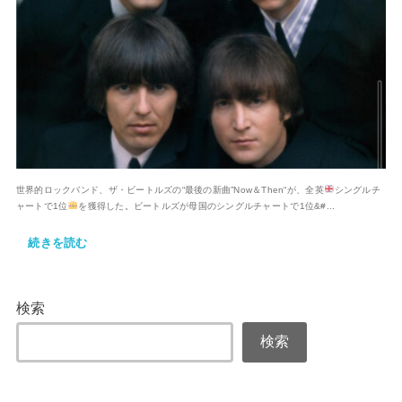
世界的ロックバンド、ザ・ビートルズの“最後の新曲”Now＆Then“が、全英
シングルチ
ャートで1位
を獲得した。ビートルズが母国のシングルチャートで1位&#...
続きを読む
検索
検索