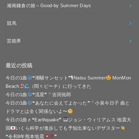
湘南鎌倉の旅～Good-by Summer Days
競馬
芸能界
最近の投稿
今日の1曲
❝潮騒サンセット❞🎙Natsu Summer
MonMon
Beach
（悶々ビーチ）に行ってきた
今日の1曲
❝流星❞
吉田拓郎
今日の1曲
❝あなたに会えてよかった❞
小泉今日子 曲と
ドラマとは全く関係ないよ〜
今日の1曲♬❝Earthquake❞
ジョン・ウィリアムス 地震大
国
いくら科学が進歩しても予知出来ないデザスター
❝令和8年熊本地震
❞