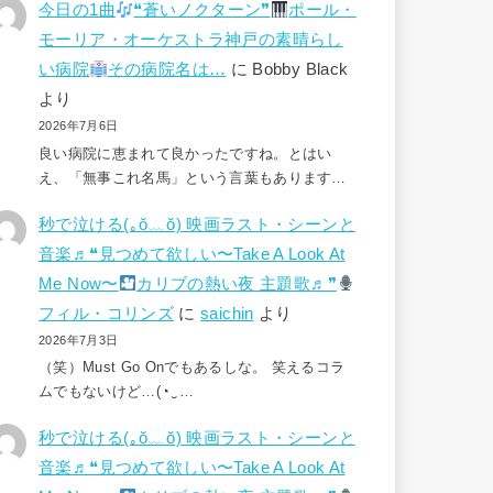
今日の1曲
❝蒼いノクターン❞
ポール・
モーリア・オーケストラ神戸の素晴らし
い病院
その病院名は…
に
Bobby Black
より
2026年7月6日
良い病院に恵まれて良かったですね。とはい
え、「無事これ名馬」という言葉もあります…
秒で泣ける(⁠｡⁠ŏ⁠﹏⁠ŏ⁠) 映画ラスト・シーンと
音楽♬❝見つめて欲しい〜Take A Look At
Me Now〜
カリブの熱い夜 主題歌♬❞
フィル・コリンズ
に
saichin
より
2026年7月3日
（笑）Must Go Onでもあるしな。 笑えるコラ
ムでもないけど…(⁠◔⁠‿⁠…
秒で泣ける(⁠｡⁠ŏ⁠﹏⁠ŏ⁠) 映画ラスト・シーンと
音楽♬❝見つめて欲しい〜Take A Look At