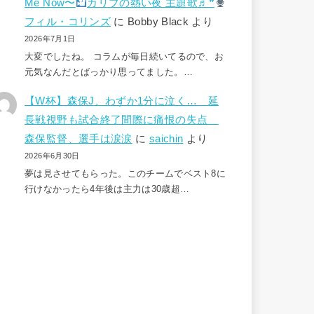
Me Now〜
カリブの熱い夜 主題歌♬❞
フィル・コリンズ
に
Bobby Black
より
2026年7月1日
大変でしたね。 コラムが毎日続いてるので、お
元気なんだとばっかり思ってました。…
【W杯】森保J、わずか1分に泣く… 延
長戦視野も試合終了間際に痛恨の失点
森保監督、選手は涙涙
に
saichin
より
2026年6月30日
夢は見させてもらった。このチームでベスト8に
行けなかったら4年後は主力は30歳超…