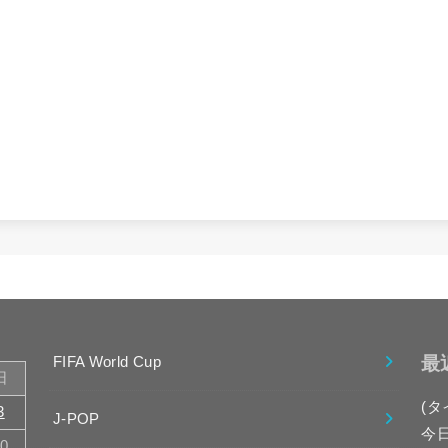
最
FIFA World Cup
日
(タ
3
J-POP
今
10