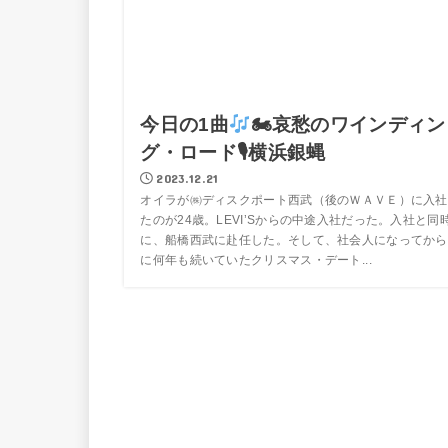
今日の1曲
🏍哀愁のワインディン
グ・ロード🎙横浜銀蝿
2023.12.21
オイラが㈱ディスクポート西武（後のＷＡＶＥ）に入社
たのが24歳。LEVI’Sからの中途入社だった。入社と同
に、船橋西武に赴任した。そして、社会人になってから
に何年も続いていたクリスマス・デート...