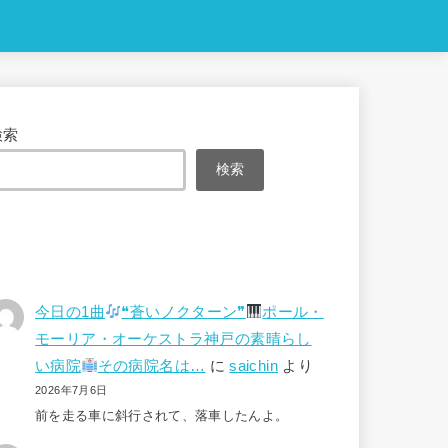
検索
検索
今日の1曲
❝蒼いノクターン❞
ポール・
モーリア・オーケストラ神戸の素晴らし
い病院
その病院名は…
に
saichin
より
2026年7月6日
前を走る車に斜行されて、落車したんよ。