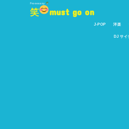
Freeeeasy
笑
must go on
J-POP
洋楽
DJ サ