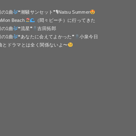
日の1曲
❝潮騒サンセット❞🎙Natsu Summer
nMon Beach
（悶々ビーチ）に行ってきた
日の1曲
❝流星❞
吉田拓郎
日の1曲
❝あなたに会えてよかった❞
小泉今日
 曲とドラマとは全く関係ないよ〜