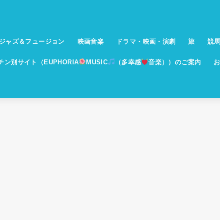
ジャズ＆フュージョン
映画音楽
ドラマ・映画・演劇
旅
競
イチン別サイト（EUPHORIA
MUSIC
（多幸感
音楽））のご案内