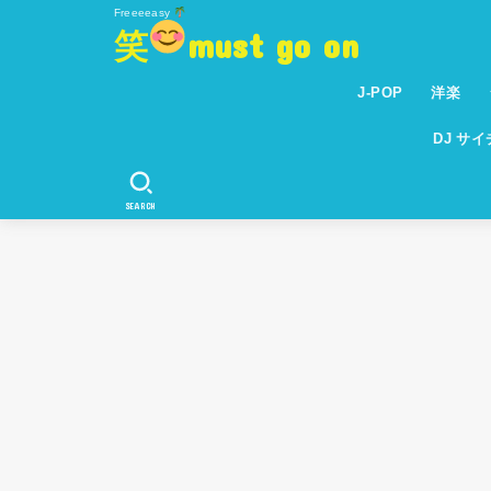
Freeeeasy
笑
must go on
J-POP
洋楽
DJ サ
SEARCH