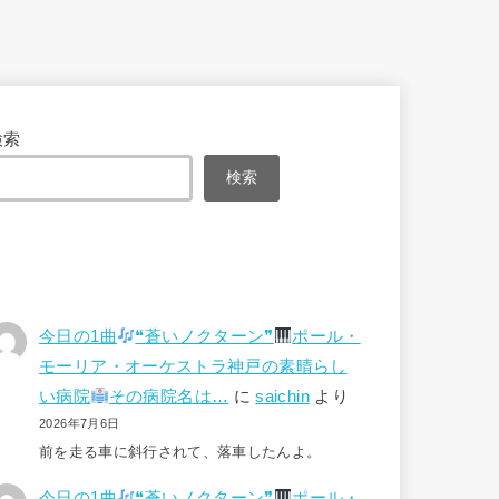
検索
検索
今日の1曲
❝蒼いノクターン❞
ポール・
モーリア・オーケストラ神戸の素晴らし
い病院
その病院名は…
に
saichin
より
2026年7月6日
前を走る車に斜行されて、落車したんよ。
今日の1曲
❝蒼いノクターン❞
ポール・