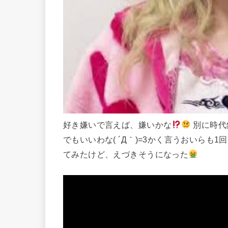
好き嫌いで言えば、嫌いかな
別に時代
でもいいわな( ´Д｀)=3かく言うおいらも1回
てみたけど、えづきそうになった