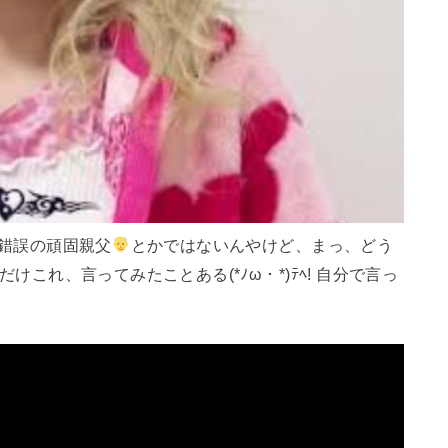
錯誤の頑固親父
とかではないんやけど、まっ、どう
だけこれ、言ってみたことある(*ﾉω・*)ﾃﾍ! 自分で言っ