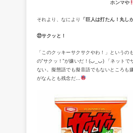
ホンマや
それより、なにより
「巨人は打たん！丸しか打た
㉒サクッと！
「このクッキーサクサクやわ！」というの
の”サクッ！”が嫌いだ！(⁠ب⁠_⁠ب⁠) 「ネットでサクサク検索すれば出てくるよ」の、サクサクも好きや
ない。擬態語でも擬音語でもないところも嫌い！(
がなんとも残念だ…