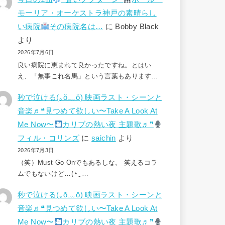
モーリア・オーケストラ神戸の素晴らし
い病院
その病院名は…
に
Bobby Black
より
2026年7月6日
良い病院に恵まれて良かったですね。とはい
え、「無事これ名馬」という言葉もあります…
秒で泣ける(⁠｡⁠ŏ⁠﹏⁠ŏ⁠) 映画ラスト・シーンと
音楽♬❝見つめて欲しい〜Take A Look At
Me Now〜
カリブの熱い夜 主題歌♬❞
フィル・コリンズ
に
saichin
より
2026年7月3日
（笑）Must Go Onでもあるしな。 笑えるコラ
ムでもないけど…(⁠◔⁠‿⁠…
秒で泣ける(⁠｡⁠ŏ⁠﹏⁠ŏ⁠) 映画ラスト・シーンと
音楽♬❝見つめて欲しい〜Take A Look At
Me Now〜
カリブの熱い夜 主題歌♬❞