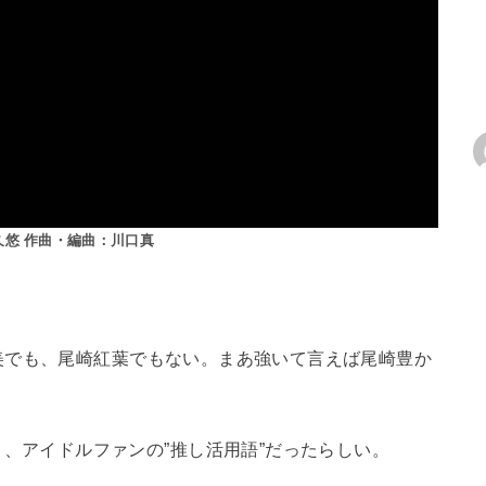
久悠 作曲・編曲：川口真
美でも、尾崎紅葉でもない。まあ強いて言えば尾崎豊か
、アイドルファンの”推し活用語”だったらしい。