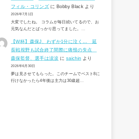
フィル・コリンズ
に
Bobby Black
より
2026年7月1日
大変でしたね。 コラムが毎日続いてるので、お
元気なんだとばっかり思ってました。…
【W杯】森保J、わずか1分に泣く… 延
長戦視野も試合終了間際に痛恨の失点
森保監督、選手は涙涙
に
saichin
より
2026年6月30日
夢は見させてもらった。このチームでベスト8に
行けなかったら4年後は主力は30歳超…