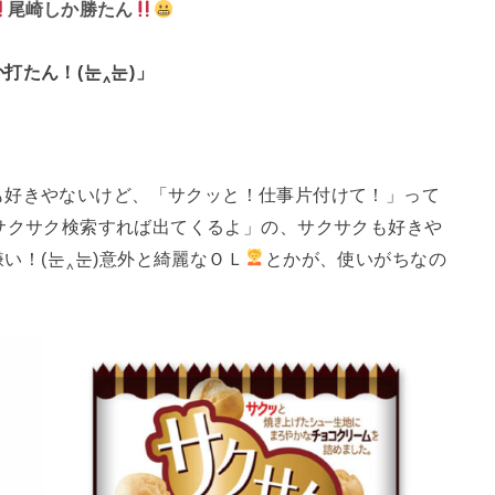
尾崎しか勝たん
ん！(⁠눈⁠‸⁠눈⁠)」
も好きやないけど、「サクッと！仕事片付けて！」って
⁠눈⁠‸⁠눈⁠)意外と綺麗なＯＬ
とかが、使いがちなの