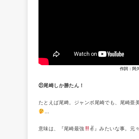
作詞：阿
㉑尾崎しか勝たん！
たとえば尾﨑。ジャンボ尾崎でも、尾崎亜
…
意味は、『尾崎最強
✌』みたいな事。元々