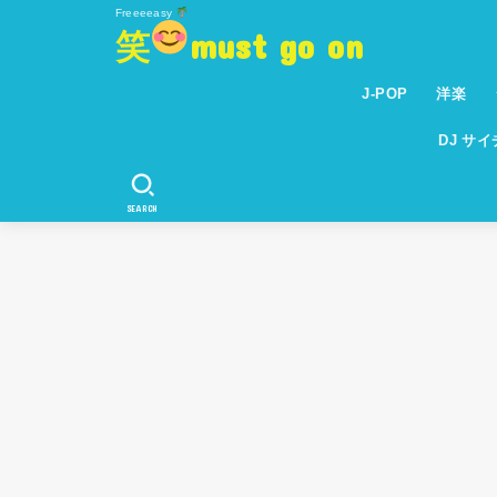
Freeeeasy
笑
must go on
J-POP
洋楽
DJ サ
SEARCH