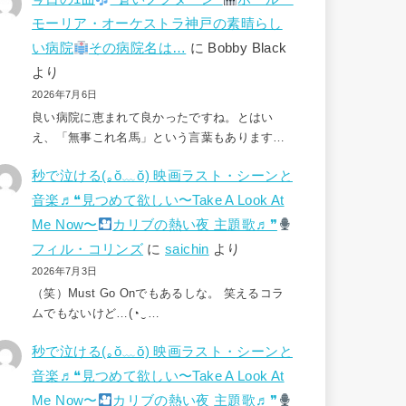
モーリア・オーケストラ神戸の素晴らし
い病院
その病院名は…
に
Bobby Black
より
2026年7月6日
良い病院に恵まれて良かったですね。とはい
え、「無事これ名馬」という言葉もあります…
秒で泣ける(⁠｡⁠ŏ⁠﹏⁠ŏ⁠) 映画ラスト・シーンと
音楽♬❝見つめて欲しい〜Take A Look At
Me Now〜
カリブの熱い夜 主題歌♬❞
フィル・コリンズ
に
saichin
より
2026年7月3日
（笑）Must Go Onでもあるしな。 笑えるコラ
ムでもないけど…(⁠◔⁠‿⁠…
秒で泣ける(⁠｡⁠ŏ⁠﹏⁠ŏ⁠) 映画ラスト・シーンと
音楽♬❝見つめて欲しい〜Take A Look At
Me Now〜
カリブの熱い夜 主題歌♬❞