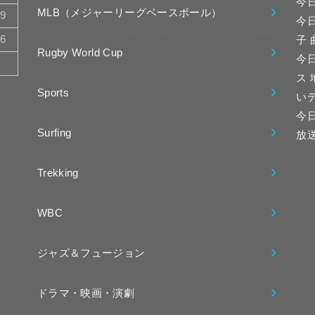
今
MLB（メジャーリーグベースボール）
19
今
26
子
Rugby World Cup
今日
ス
Sports
い
今
Surfing
放
Trekking
WBC
ジャズ＆フュージョン
ドラマ・映画・演劇