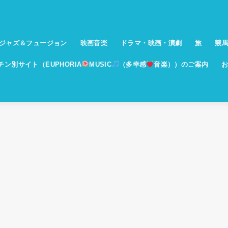
ジャズ＆フュージョン
映画音楽
ドラマ・映画・演劇
旅
競
イチン別サイト（EUPHORIA
MUSIC
（多幸感
音楽））のご案内