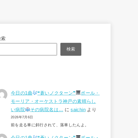
検索
検索
今日の1曲
❝蒼いノクターン❞
ポール・
モーリア・オーケストラ神戸の素晴らし
い病院
その病院名は…
に
saichin
より
2026年7月6日
前を走る車に斜行されて、落車したんよ。
今日の1曲
❝蒼いノクターン❞
ポール・