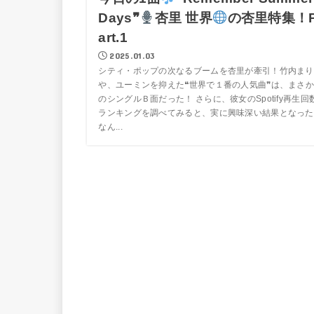
Days❞
杏里 世界
の杏里特集！
art.1
2025.01.03
シティ・ポップの次なるブームを杏里が牽引！竹内まり
や、ユーミンを抑えた❝世界で１番の人気曲❞は、まさか
のシングルＢ面だった！ さらに、彼女のSpotify再生回
ランキングを調べてみると、実に興味深い結果となった
なん...