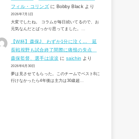
フィル・コリンズ
に
Bobby Black
より
2026年7月1日
大変でしたね。 コラムが毎日続いてるので、お
元気なんだとばっかり思ってました。…
【W杯】森保J、わずか1分に泣く… 延
長戦視野も試合終了間際に痛恨の失点
森保監督、選手は涙涙
に
saichin
より
2026年6月30日
夢は見させてもらった。このチームでベスト8に
行けなかったら4年後は主力は30歳超…