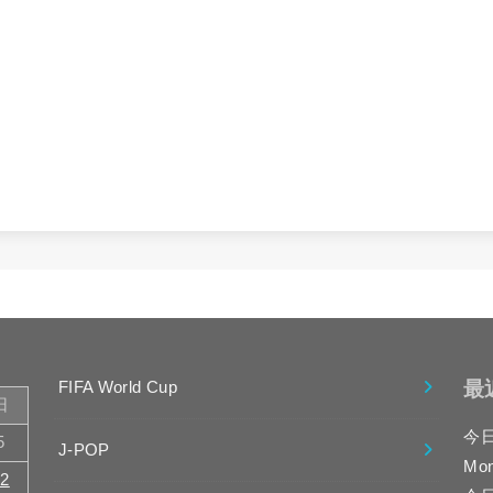
最
FIFA World Cup
日
今
5
J-POP
Mo
12