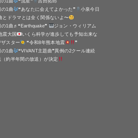
日の1曲
❝流星❞
吉田拓郎
日の1曲
❝あなたに会えてよかった❞
小泉今日
 曲とドラマとは全く関係ないよ〜
の1曲♬❝Earthquake❞
ジョン・ウィリアム
 地震大国
いくら科学が進歩しても予知出来な
デザスター
❝令和8年熊本地震
❞
日の1曲
❝VIVANT主題曲❞異例の2クール連続
送（約半年間の放送）が決定