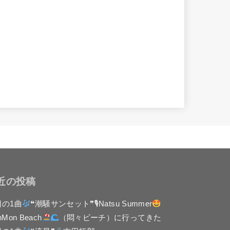
近の投稿
日の1曲
❝潮騒サンセット❞🎙Natsu Summer
nMon Beach
（悶々ビーチ）に行ってきた