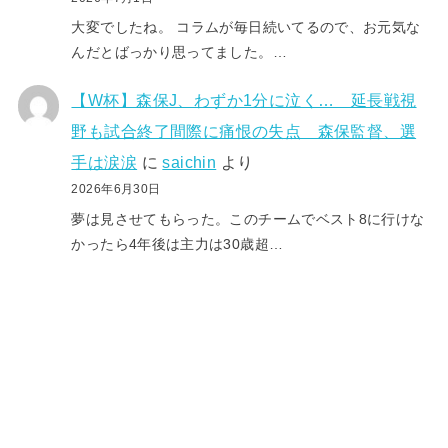
大変でしたね。 コラムが毎日続いてるので、お元気な
んだとばっかり思ってました。…
【W杯】森保J、わずか1分に泣く… 延長戦視
野も試合終了間際に痛恨の失点 森保監督、選
手は涙涙
に
saichin
より
2026年6月30日
夢は見させてもらった。このチームでベスト8に行けな
かったら4年後は主力は30歳超…