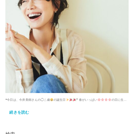
❝今日は、今井美樹さんの◯△歳
の誕生日
❞ 春がいっぱい
の日に生...
続きを読む
検索