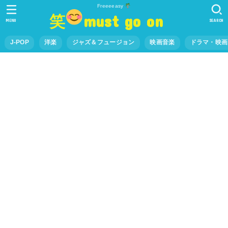
Freeeeasy
笑
must go on
MENU
SEARCH
J-POP
洋楽
ジャズ＆フュージョン
映画音楽
ドラマ・映画