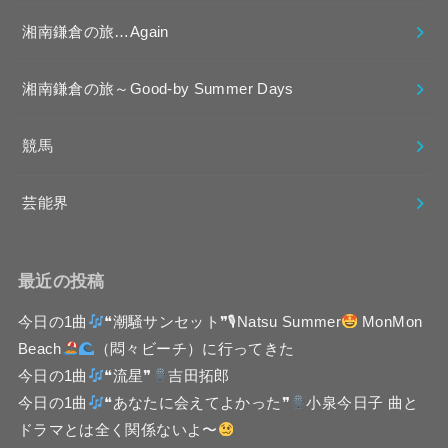
湘南鎌倉の旅…Again
湘南鎌倉の旅～Good-by Summer Days
競馬
芸能界
最近の投稿
今日の1曲
❝潮騒サンセット❞🎙Natsu Summer
MonMon
Beach
（悶々ビーチ）に行ってきた
今日の1曲
❝流星❞
吉田拓郎
今日の1曲
❝あなたに会えてよかった❞
小泉今日子 曲と
ドラマとは全く関係ないよ〜