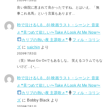
2026年7月6日
良い病院に恵まれて良かったですね。とはいえ、「無
事これ名馬」という言葉もあります…
秒で泣ける(⁠｡⁠ŏ⁠﹏⁠ŏ⁠) 映画ラスト・シーンと 音楽
♬❝見つめて欲しい〜Take A Look At Me Now〜
カリブの熱い夜 主題歌♬❞
フィル・コリン
ズ
に
saichin
より
2026年7月3日
（笑）Must Go Onでもあるしな。 笑えるコラムでもな
いけど…(⁠◔⁠‿⁠…
秒で泣ける(⁠｡⁠ŏ⁠﹏⁠ŏ⁠) 映画ラスト・シーンと 音楽
♬❝見つめて欲しい〜Take A Look At Me Now〜
カリブの熱い夜 主題歌♬❞
フィル・コリン
ズ
に
Bobby Black
より
2026年7月1日