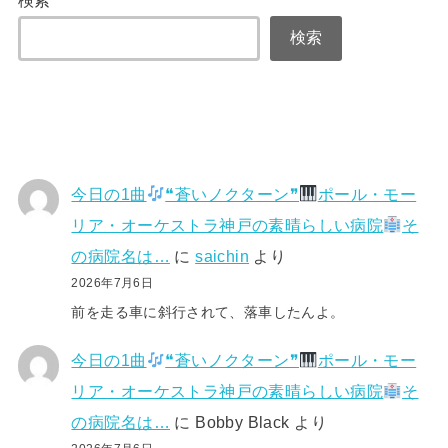
検索
今日の1曲
❝蒼いノクターン❞
ポール・モー
リア・オーケストラ神戸の素晴らしい病院
そ
の病院名は…
に
saichin
より
2026年7月6日
前を走る車に斜行されて、落車したんよ。
今日の1曲
❝蒼いノクターン❞
ポール・モー
リア・オーケストラ神戸の素晴らしい病院
そ
の病院名は…
に
Bobby Black
より