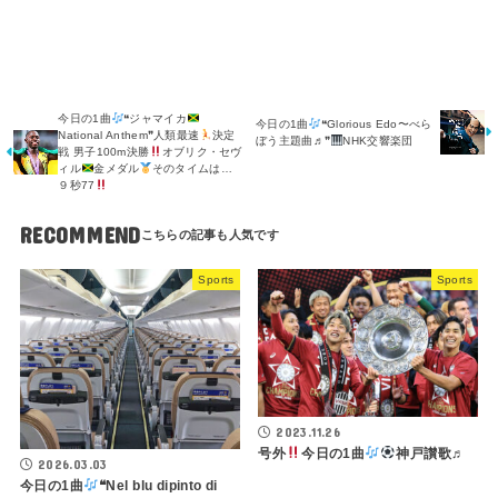
今日の1曲
❝ジャマイカ
今日の1曲
❝Glorious Edo〜べら
National Anthem❞人類最速
決定
ぼう主題曲♬❞
NHK交響楽団
戦 男子100m決勝
オブリク・セヴ
ィル
金メダル
そのタイムは…
９秒77
RECOMMEND
Sports
Sports
2023.11.26
号外
今日の1曲
神戸讃歌♬
2026.03.03
今日の1曲
❝Nel blu dipinto di