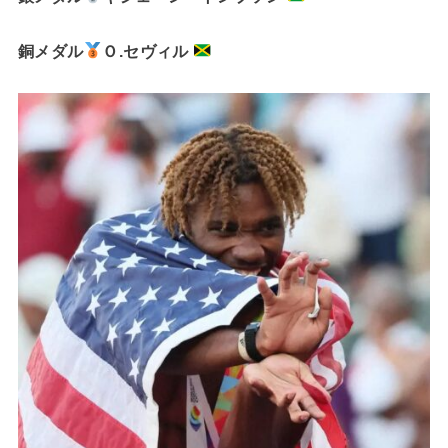
銅メダル
Ｏ.セヴィル