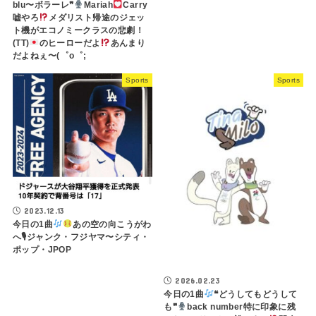
blu〜ボラーレ❞
Mariah
Carry
嘘やろ
メダリスト帰途のジェッ
ト機がエコノミークラスの悲劇！
(TT)
のヒーローだよ
あんまり
だよねぇ〜(⁠゜⁠o⁠゜⁠;
Sports
Sports
2023.12.13
今日の1曲
あの空の向こうがわ
へ🎙ジャンク・フジヤマ〜シティ・
ポップ・JPOP
2026.02.23
今日の1曲
❝どうしてもどうして
も❞
back number特に印象に残