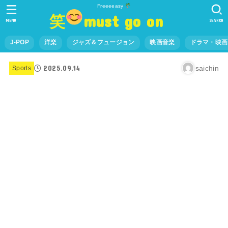
Freeeeasy
笑
must go on
MENU
SEARCH
J-POP
洋楽
ジャズ＆フュージョン
映画音楽
ドラマ・映画
2025.09.14
saichin
Sports