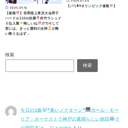
2024.07.28
【パリ
オリンピック速報
】
2025.09.16
【速報
】世界陸上東京大会男子
ハードル110m決勝
村竹ラシッド
５位入賞
悔しいね
(TT)そして
君には、きっと勝利の女神
が舞
い降りるはず…
検索
検索
今日の1曲
❝蒼いノクターン❞
ポール・モー
リア・オーケストラ神戸の素晴らしい病院
そ
の病院名は…
に
saichin
より