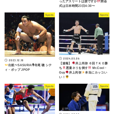
ったアスリートは誰ですか
閉会
式は日本時間23日4:30〜
Sports
Sports
2024.05.06
2023.12.18
【速報】
井上尚弥 ６回ＴＫＯ勝
出航〜SASURAI🎙寺尾 聰 シテ
ち
悪童ネリを倒す
Mr.Cool・
ィ・ポップ JPOP
Guy
井上尚弥
本当にカッコい
い！
Sports
Sports