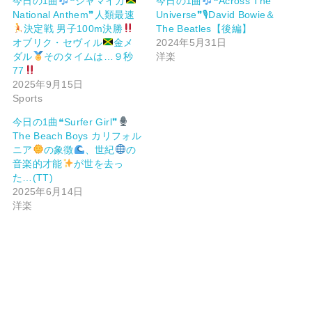
今日の1曲
❝ジャマイカ
今日の1曲
❝Across The
National Anthem❞人類最速
Universe❞🎙David Bowie＆
決定戦 男子100m決勝
The Beatles【後編】
オブリク・セヴィル
金メ
2024年5月31日
ダル
そのタイムは…９秒
洋楽
77
2025年9月15日
Sports
今日の1曲❝Surfer Girl❞
The Beach Boys カリフォル
ニア
の象徴
、世紀
の
音楽的才能
が世を去っ
た…(TT)
2025年6月14日
洋楽