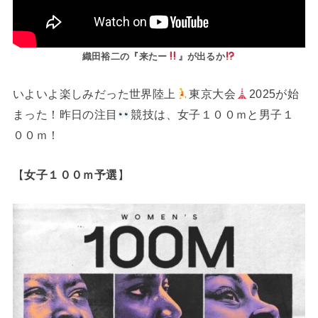
織田裕二の『来たー
』が出るか
いよいよ楽しみだった世界陸上
東京大会
2025が始
まった！昨日の注目
競技は、女子１００ｍと男子１
００ｍ！
【
女子１００ｍ予選
】