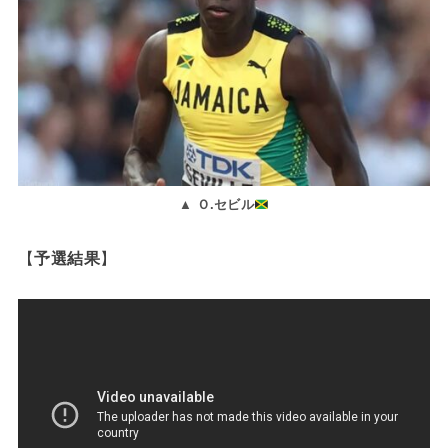
▲
Ｏ.セビル
【
予選
結果
】