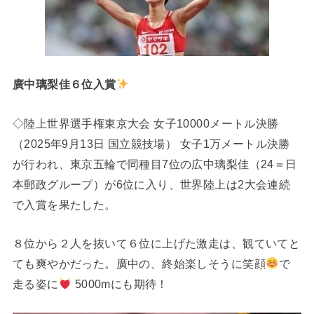
廣中璃梨佳６位入賞
◇陸上世界選手権東京大会 女子10000メートル決勝
（2025年9月13日 国立競技場） 女子1万メートル決勝
が行われ、東京五輪で同種目7位の広中璃梨佳（24＝日
本郵政グループ）が6位に入り、世界陸上は2大会連続
で入賞を果たした。
８位から２人を抜いて６位に上げた激走は、観ていてと
ても爽やかだった。廣中の、終始楽しそうに笑顔
で
走る姿に
5000mにも期待！