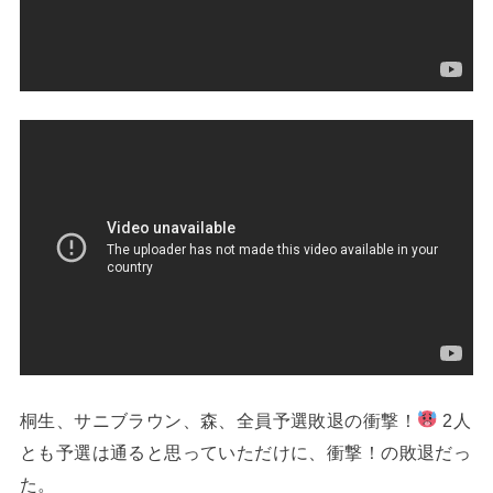
桐生、サニブラウン、森、全員予選敗退の衝撃！
2人
とも予選は通ると思っていただけに、衝撃！の敗退だっ
た。