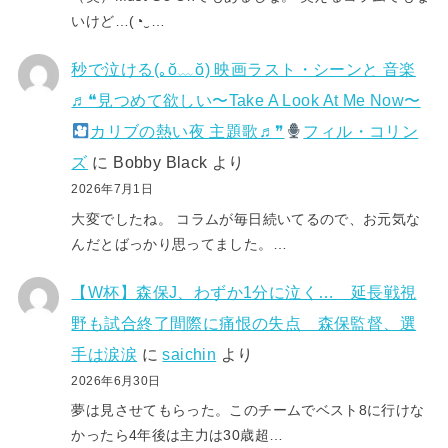
いけど…(⁠◔⁠‿⁠…
秒で泣ける(⁠｡⁠ŏ⁠﹏⁠ŏ⁠) 映画ラスト・シーンと 音楽
♬❝見つめて欲しい〜Take A Look At Me Now〜
カリブの熱い夜 主題歌♬❞
フィル・コリン
ズ
に
Bobby Black
より
2026年7月1日
大変でしたね。 コラムが毎日続いてるので、お元気な
んだとばっかり思ってました。…
【W杯】森保J、わずか1分に泣く… 延長戦視
野も試合終了間際に痛恨の失点 森保監督、選
手は涙涙
に
saichin
より
2026年6月30日
夢は見させてもらった。このチームでベスト8に行けな
かったら4年後は主力は30歳超…