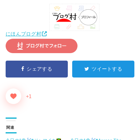
にほんブログ村
シェアする
ツイートする
+1
関連