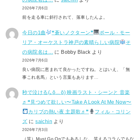
2026年7月6日
前を走る車に斜行されて、落車したんよ。
今日の1曲
❝蒼いノクターン❞
ポール・モー
リア・オーケストラ神戸の素晴らしい病院
そ
の病院名は…
に
Bobby Black
より
2026年7月6日
良い病院に恵まれて良かったですね。とはいえ、「無
事これ名馬」という言葉もあります…
秒で泣ける(⁠｡⁠ŏ⁠﹏⁠ŏ⁠) 映画ラスト・シーンと 音楽
♬❝見つめて欲しい〜Take A Look At Me Now〜
カリブの熱い夜 主題歌♬❞
フィル・コリン
ズ
に
saichin
より
2026年7月3日
（笑）Must Go Onでもあるしな。 笑えるコラムでもな