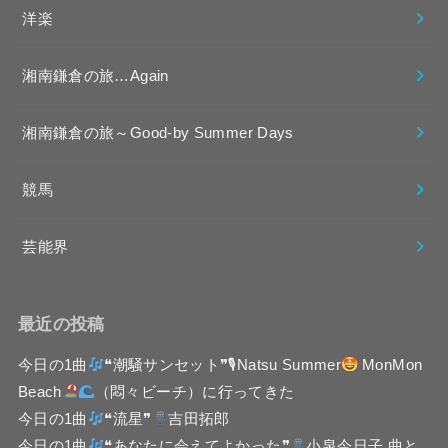
洋楽
湘南鎌倉の旅…Again
湘南鎌倉の旅～Good-by Summer Days
競馬
芸能界
最近の投稿
今日の1曲
❝潮騒サンセット❞🎙Natsu Summer
MonMon
Beach
（悶々ビーチ）に行ってきた
今日の1曲
❝流星❞
吉田拓郎
今日の1曲
❝あなたに会えてよかった❞
小泉今日子 曲と