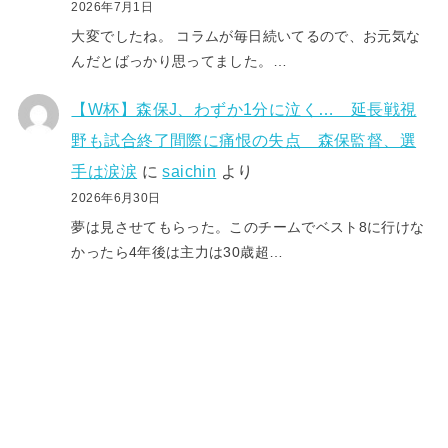
2026年7月1日
大変でしたね。 コラムが毎日続いてるので、お元気な
んだとばっかり思ってました。…
【W杯】森保J、わずか1分に泣く… 延長戦視
野も試合終了間際に痛恨の失点 森保監督、選
手は涙涙
に
saichin
より
2026年6月30日
夢は見させてもらった。このチームでベスト8に行けな
かったら4年後は主力は30歳超…