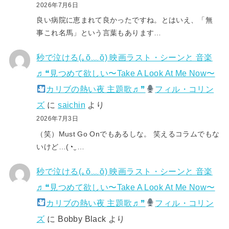
2026年7月6日
良い病院に恵まれて良かったですね。とはいえ、「無
事これ名馬」という言葉もあります…
秒で泣ける(⁠｡⁠ŏ⁠﹏⁠ŏ⁠) 映画ラスト・シーンと 音楽
♬❝見つめて欲しい〜Take A Look At Me Now〜
カリブの熱い夜 主題歌♬❞
フィル・コリン
ズ
に
saichin
より
2026年7月3日
（笑）Must Go Onでもあるしな。 笑えるコラムでもな
いけど…(⁠◔⁠‿⁠…
秒で泣ける(⁠｡⁠ŏ⁠﹏⁠ŏ⁠) 映画ラスト・シーンと 音楽
♬❝見つめて欲しい〜Take A Look At Me Now〜
カリブの熱い夜 主題歌♬❞
フィル・コリン
ズ
に
Bobby Black
より