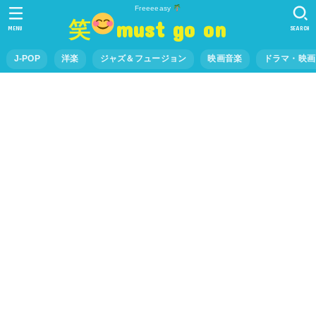
Freeeeasy
笑
must go on
MENU
SEARCH
J-POP
洋楽
ジャズ＆フュージョン
映画音楽
ドラマ・映画