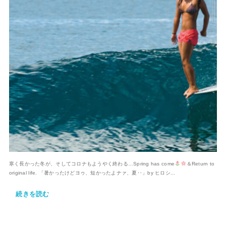
寒く長かった冬が、そしてコロナもようやく終わる…Spring has come
＆Return to
original life. 「暑かったけどヨゥ、短かったよナァ、夏‥」by ヒロシ...
続きを読む