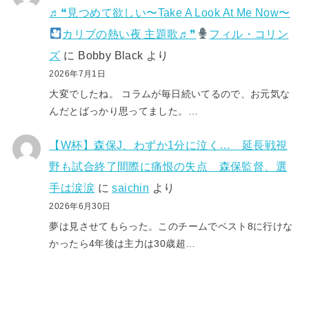
♬❝見つめて欲しい〜Take A Look At Me Now〜
カリブの熱い夜 主題歌♬❞
フィル・コリン
ズ
に
Bobby Black
より
2026年7月1日
大変でしたね。 コラムが毎日続いてるので、お元気な
んだとばっかり思ってました。…
【W杯】森保J、わずか1分に泣く… 延長戦視
野も試合終了間際に痛恨の失点 森保監督、選
手は涙涙
に
saichin
より
2026年6月30日
夢は見させてもらった。このチームでベスト8に行けな
かったら4年後は主力は30歳超…