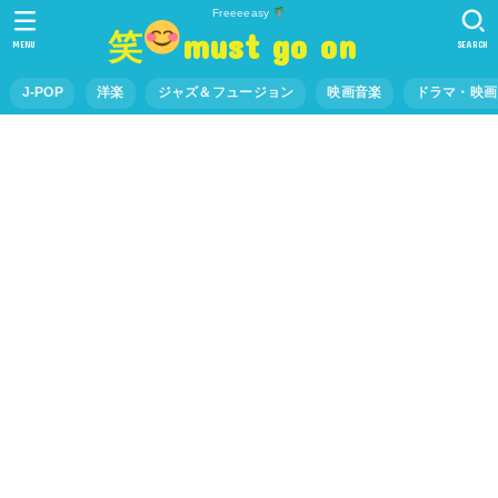
Freeeeasy
笑
must go on
MENU
SEARCH
J-POP
洋楽
ジャズ＆フュージョン
映画音楽
ドラマ・映画