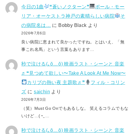
今日の1曲
❝蒼いノクターン❞
ポール・モー
リア・オーケストラ神戸の素晴らしい病院
そ
の病院名は…
に
Bobby Black
より
2026年7月6日
良い病院に恵まれて良かったですね。とはいえ、「無
事これ名馬」という言葉もあります…
秒で泣ける(⁠｡⁠ŏ⁠﹏⁠ŏ⁠) 映画ラスト・シーンと 音楽
♬❝見つめて欲しい〜Take A Look At Me Now〜
カリブの熱い夜 主題歌♬❞
フィル・コリン
ズ
に
saichin
より
2026年7月3日
（笑）Must Go Onでもあるしな。 笑えるコラムでもな
いけど…(⁠◔⁠‿⁠…
秒で泣ける(⁠｡⁠ŏ⁠﹏⁠ŏ⁠) 映画ラスト・シーンと 音楽