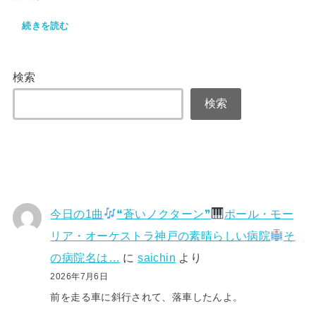
続きを読む
検索
検索
今日の1曲
❝蒼いノクターン❞
ポール・モー
リア・オーケストラ神戸の素晴らしい病院
そ
の病院名は…
に
saichin
より
2026年7月6日
前を走る車に斜行されて、落車したんよ。