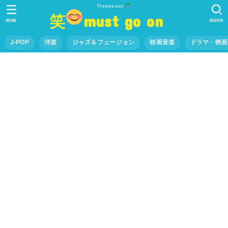
Freeeeasy
笑
must go on
MENU
SEARCH
J-POP
洋楽
ジャズ＆フュージョン
映画音楽
ドラマ・映画