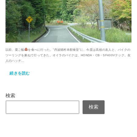
以前、栗ご飯
を食べに行った、”丹波猪村本館食堂”に、今度は高校の友人と、バイクの
ツーリングを兼ねて行ってきた。オイラのバイクは、HONDA・CB・SF400Vテック。友
人のハッチ...
続きを読む
検索
検索