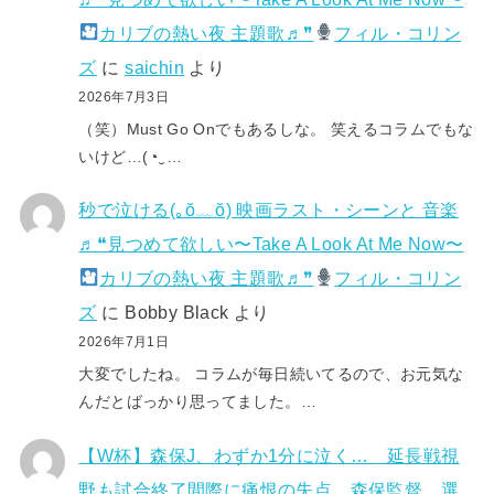
カリブの熱い夜 主題歌♬❞
フィル・コリン
ズ
に
saichin
より
2026年7月3日
（笑）Must Go Onでもあるしな。 笑えるコラムでもな
いけど…(⁠◔⁠‿⁠…
秒で泣ける(⁠｡⁠ŏ⁠﹏⁠ŏ⁠) 映画ラスト・シーンと 音楽
♬❝見つめて欲しい〜Take A Look At Me Now〜
カリブの熱い夜 主題歌♬❞
フィル・コリン
ズ
に
Bobby Black
より
2026年7月1日
大変でしたね。 コラムが毎日続いてるので、お元気な
んだとばっかり思ってました。…
【W杯】森保J、わずか1分に泣く… 延長戦視
野も試合終了間際に痛恨の失点 森保監督、選