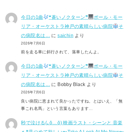
今日の1曲
❝蒼いノクターン❞
ポール・モー
リア・オーケストラ神戸の素晴らしい病院
そ
の病院名は…
に
saichin
より
2026年7月6日
前を走る車に斜行されて、落車したんよ。
今日の1曲
❝蒼いノクターン❞
ポール・モー
リア・オーケストラ神戸の素晴らしい病院
そ
の病院名は…
に
Bobby Black
より
2026年7月6日
良い病院に恵まれて良かったですね。とはいえ、「無
事これ名馬」という言葉もあります…
秒で泣ける(⁠｡⁠ŏ⁠﹏⁠ŏ⁠) 映画ラスト・シーンと 音楽
♬❝見つめて欲しい〜Take A Look At Me Now〜