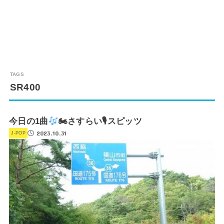
SR400
今日の1曲
🏍さすらい🎙スピッツ
2023.10.31
J-POP