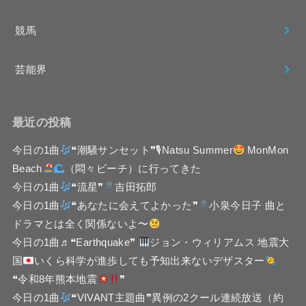
競馬
芸能界
最近の投稿
今日の1曲
❝潮騒サンセット❞🎙Natsu Summer
MonMon
Beach
（悶々ビーチ）に行ってきた
今日の1曲
❝流星❞
吉田拓郎
今日の1曲
❝あなたに会えてよかった❞
小泉今日子 曲と
ドラマとは全く関係ないよ〜
今日の1曲♬❝Earthquake❞
ジョン・ウィリアムス 地震大
国
いくら科学が進歩しても予知出来ないデザスター
❝令和8年熊本地震
❞
今日の1曲
❝VIVANT主題曲❞異例の2クール連続放送（約