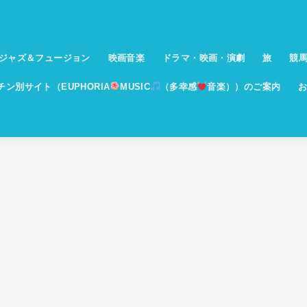
ジャズ＆フュージョン
映画音楽
ドラマ・映画・演劇
旅
競
イチン別サイト（EUPHORIA
MUSIC
（多幸感
音楽））のご案内