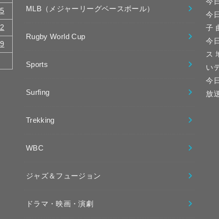
今
MLB（メジャーリーグベースボール）
15
今
22
子
Rugby World Cup
今日
29
ス
Sports
い
今
Surfing
放
Trekking
WBC
ジャズ＆フュージョン
ドラマ・映画・演劇