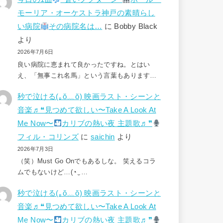
モーリア・オーケストラ神戸の素晴らし
い病院
その病院名は…
に
Bobby Black
より
2026年7月6日
良い病院に恵まれて良かったですね。とはい
え、「無事これ名馬」という言葉もあります…
秒で泣ける(⁠｡⁠ŏ⁠﹏⁠ŏ⁠) 映画ラスト・シーンと
音楽♬❝見つめて欲しい〜Take A Look At
Me Now〜
カリブの熱い夜 主題歌♬❞
フィル・コリンズ
に
saichin
より
2026年7月3日
（笑）Must Go Onでもあるしな。 笑えるコラ
ムでもないけど…(⁠◔⁠‿⁠…
秒で泣ける(⁠｡⁠ŏ⁠﹏⁠ŏ⁠) 映画ラスト・シーンと
音楽♬❝見つめて欲しい〜Take A Look At
Me Now〜
カリブの熱い夜 主題歌♬❞