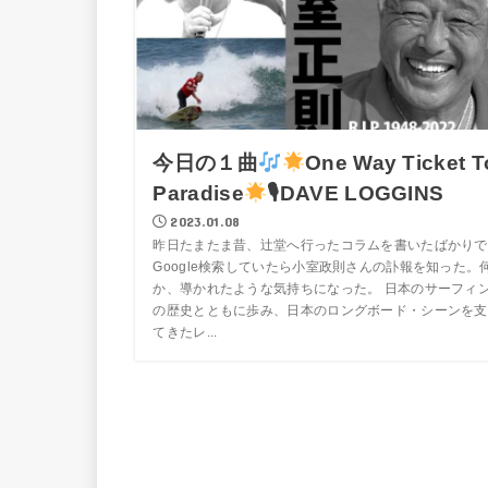
今日の１曲
One Way Ticket T
Paradise
🎙DAVE LOGGINS
2023.01.08
昨日たまたま昔、辻堂へ行ったコラムを書いたばかりで
Google検索していたら小室政則さんの訃報を知った。
か、導かれたような気持ちになった。 日本のサーフィ
の歴史とともに歩み、日本のロングボード・シーンを支
てきたレ...