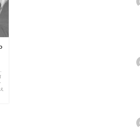
o
、
何
ン
え