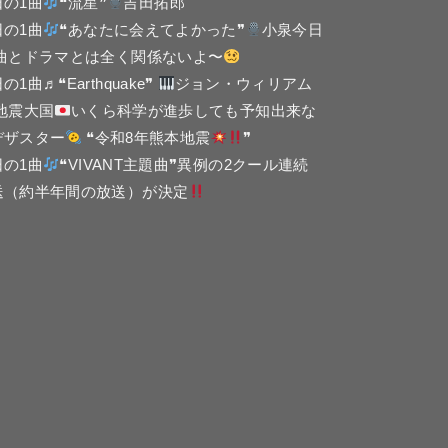
日の1曲
❝流星❞
吉田拓郎
日の1曲
❝あなたに会えてよかった❞
小泉今日
 曲とドラマとは全く関係ないよ〜
の1曲♬❝Earthquake❞
ジョン・ウィリアム
 地震大国
いくら科学が進歩しても予知出来な
デザスター
❝令和8年熊本地震
❞
日の1曲
❝VIVANT主題曲❞異例の2クール連続
送（約半年間の放送）が決定