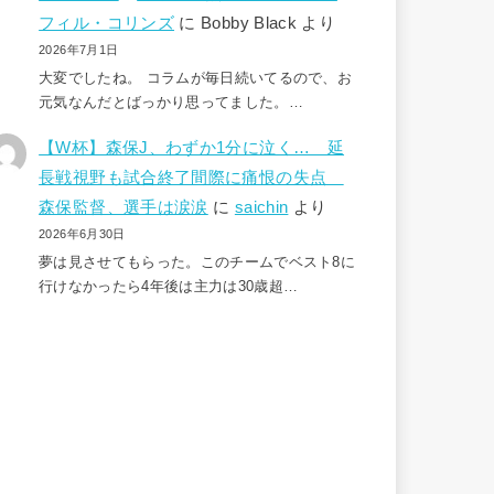
フィル・コリンズ
に
Bobby Black
より
2026年7月1日
大変でしたね。 コラムが毎日続いてるので、お
元気なんだとばっかり思ってました。…
【W杯】森保J、わずか1分に泣く… 延
長戦視野も試合終了間際に痛恨の失点
森保監督、選手は涙涙
に
saichin
より
2026年6月30日
夢は見させてもらった。このチームでベスト8に
行けなかったら4年後は主力は30歳超…