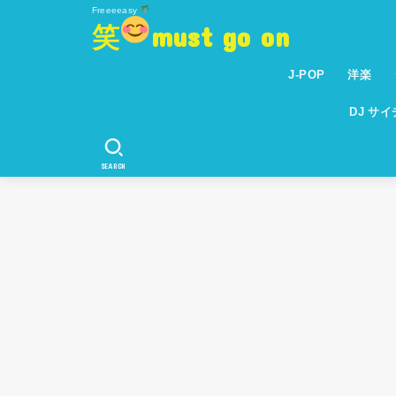
Freeeeasy
笑
must go on
J-POP
洋楽
DJ サ
SEARCH