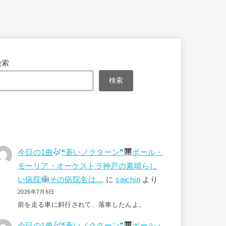
検索
検索
今日の1曲
❝蒼いノクターン❞
ポール・
モーリア・オーケストラ神戸の素晴らし
い病院
その病院名は…
に
saichin
より
2026年7月6日
前を走る車に斜行されて、落車したんよ。
今日の1曲
❝蒼いノクターン❞
ポール・