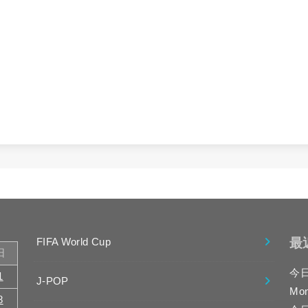
最
FIFA World Cup
日
今
1
J-POP
Mo
8