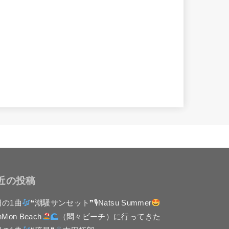
近の投稿
日の1曲
❝潮騒サンセット❞🎙Natsu Summer
nMon Beach
（悶々ビーチ）に行ってきた