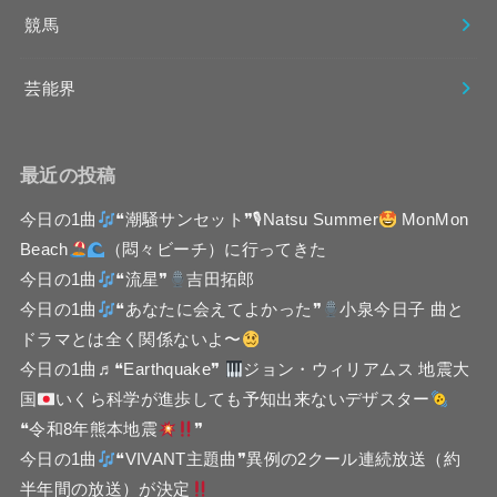
競馬
芸能界
最近の投稿
今日の1曲
❝潮騒サンセット❞🎙Natsu Summer
MonMon
Beach
（悶々ビーチ）に行ってきた
今日の1曲
❝流星❞
吉田拓郎
今日の1曲
❝あなたに会えてよかった❞
小泉今日子 曲と
ドラマとは全く関係ないよ〜
今日の1曲♬❝Earthquake❞
ジョン・ウィリアムス 地震大
国
いくら科学が進歩しても予知出来ないデザスター
❝令和8年熊本地震
❞
今日の1曲
❝VIVANT主題曲❞異例の2クール連続放送（約
半年間の放送）が決定