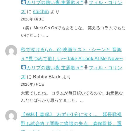
カリブの熱い夜 主題歌♬❞
フィル・コリン
ズ
に
saichin
より
2026年7月3日
（笑）Must Go Onでもあるしな。 笑えるコラムでもな
いけど…(⁠◔⁠‿⁠…
秒で泣ける(⁠｡⁠ŏ⁠﹏⁠ŏ⁠) 映画ラスト・シーンと 音楽
♬❝見つめて欲しい〜Take A Look At Me Now〜
カリブの熱い夜 主題歌♬❞
フィル・コリン
ズ
に
Bobby Black
より
2026年7月1日
大変でしたね。 コラムが毎日続いてるので、お元気な
んだとばっかり思ってました。…
【W杯】森保J、わずか1分に泣く… 延長戦視
野も試合終了間際に痛恨の失点 森保監督、選