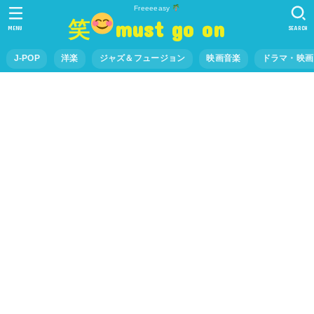
Freeeeasy
笑
must go on
MENU
SEARCH
J-POP
洋楽
ジャズ＆フュージョン
映画音楽
ドラマ・映画