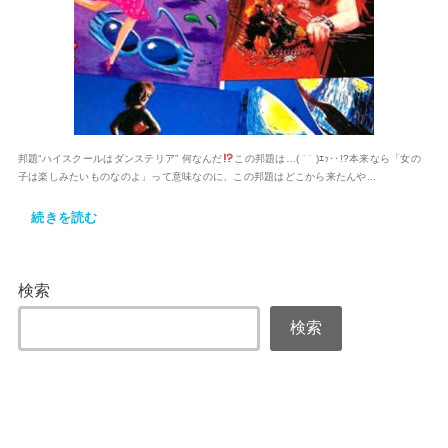
邦題“ハイスクールはダンステリア” 何なんだ
この邦題は…( ˙ ​˙ )ｴｯ‥!?本来なら「女の
子は楽しみたいものなのよ」って意味なのに、この邦題はどこから来たんや...
続きを読む
検索
検索