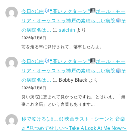
今日の1曲
❝蒼いノクターン❞
ポール・モー
リア・オーケストラ神戸の素晴らしい病院
そ
の病院名は…
に
saichin
より
2026年7月6日
前を走る車に斜行されて、落車したんよ。
今日の1曲
❝蒼いノクターン❞
ポール・モー
リア・オーケストラ神戸の素晴らしい病院
そ
の病院名は…
に
Bobby Black
より
2026年7月6日
良い病院に恵まれて良かったですね。とはいえ、「無
事これ名馬」という言葉もあります…
秒で泣ける(⁠｡⁠ŏ⁠﹏⁠ŏ⁠) 映画ラスト・シーンと 音楽
♬❝見つめて欲しい〜Take A Look At Me Now〜