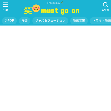
Freeeeasy
笑
must go on
MENU
SEARCH
J-POP
洋楽
ジャズ＆フュージョン
映画音楽
ドラマ・映画