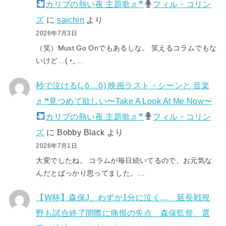
カリブの熱い夜 主題歌♬❞
フィル・コリン
ズ
に
saichin
より
2026年7月3日
（笑）Must Go Onでもあるしな。 笑えるコラムでもな
いけど…(⁠◔⁠‿⁠…
秒で泣ける(⁠｡⁠ŏ⁠﹏⁠ŏ⁠) 映画ラスト・シーンと 音楽
♬❝見つめて欲しい〜Take A Look At Me Now〜
カリブの熱い夜 主題歌♬❞
フィル・コリン
ズ
に
Bobby Black
より
2026年7月1日
大変でしたね。 コラムが毎日続いてるので、お元気な
んだとばっかり思ってました。…
【W杯】森保J、わずか1分に泣く… 延長戦視
野も試合終了間際に痛恨の失点 森保監督、選