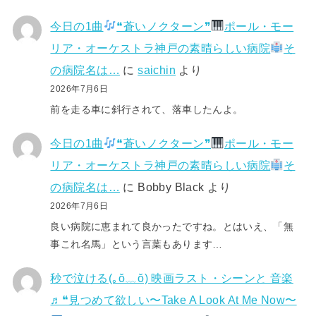
今日の1曲
❝蒼いノクターン❞
ポール・モー
リア・オーケストラ神戸の素晴らしい病院
そ
の病院名は…
に
saichin
より
2026年7月6日
前を走る車に斜行されて、落車したんよ。
今日の1曲
❝蒼いノクターン❞
ポール・モー
リア・オーケストラ神戸の素晴らしい病院
そ
の病院名は…
に
Bobby Black
より
2026年7月6日
良い病院に恵まれて良かったですね。とはいえ、「無
事これ名馬」という言葉もあります…
秒で泣ける(⁠｡⁠ŏ⁠﹏⁠ŏ⁠) 映画ラスト・シーンと 音楽
♬❝見つめて欲しい〜Take A Look At Me Now〜