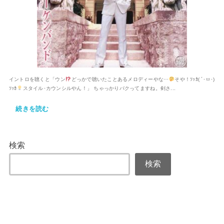
イントロを聴くと「ウン
どっかで聴いたことあるメロディーやな⋯
そや！ｿｯｶ( ´･ㅂ･)
ｿｯｶ
スタイル･カウンシルやん！」 ちゃっかりパクってますね。剣さ...
続きを読む
検索
検索