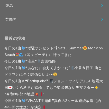
競馬
芸能界
最近の投稿
今日の1曲
❝潮騒サンセット❞🎙Natsu Summer
MonMon
Beach
（悶々ビーチ）に行ってきた
今日の1曲
❝流星❞
吉田拓郎
今日の1曲
❝あなたに会えてよかった❞
小泉今日子 曲と
ドラマとは全く関係ないよ〜
今日の1曲♬❝Earthquake❞
ジョン・ウィリアムス 地震大
国
いくら科学が進歩しても予知出来ないデザスター
❝令和8年熊本地震
❞
今日の1曲
❝VIVANT主題曲❞異例の2クール連続放送（約
半年間の放送）が決定