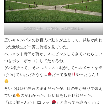
このプロムナードが交わった所で対峙した
広いキャンパスの数百人の動きが止まって、試験が終わ
った受験生が一斉に俺達を見ていた。
ヘルメット野郎が俺か、Ａにビンタしてきていたらこい
つをボッコボッコにしてたやろね。
ゲバ棒折って、そいつのマスク剥がしてヘルメットを投
げつけていただろうな…
だって激怒
やったもん！
そいつは終始無言のままだったが、目の奥が怒りで燃え
ている
のがわかった。暗い目をした野郎だった。
「はよ謝らんかぇ!!ゴラッ!!
」と言っても謝ろうとは