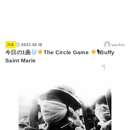
2023.02.18
saichin
洋楽
今日の1曲
The Circle Game
🎙Buffy
Saint Marie