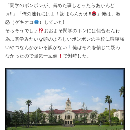
「関学のボンボンが、嘗めた事しとったらあかんど
ぉ!!」「俺の連れにはよ！謝まらんかえ!!
」俺は、激
怒（ゲキオコ
）していた!!
そらそうでしょ
おおよそ関学のボンには似合わん行
為…関学みたいな頭のよろしいボンボンの学校に喧嘩強
いやつなんかがいる訳がない
俺はそれを信じて疑わ
なかったので強気一辺倒
で対峙した。