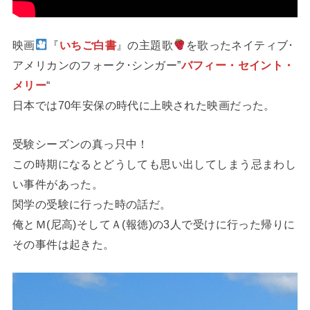
映画
『
いちご白書
』の主題歌
を歌ったネイティブ･
アメリカンのフォーク･シンガー”
バフィー・セイント・
メリー
“
日本では70年安保の時代に上映された映画だった。
受験シーズンの真っ只中！
この時期になるとどうしても思い出してしまう忌まわし
い事件があった。
関学の受験に行った時の話だ。
俺とＭ(尼高)そしてＡ(報徳)の3人で受けに行った帰りに
その事件は起きた。