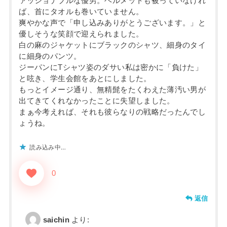
ァッショナブルな優男。ヘルメットも被っていなけれ
ば、首にタオルも巻いていません。
爽やかな声で「申し込みありがとうございます。」と
優しそうな笑顔で迎えられました。
白の麻のジャケットにブラックのシャツ、細身のタイ
に細身のパンツ。
ジーパンにTシャツ姿のダサい私は密かに「負けた」
と呟き、学生会館をあとにしました。
もっとイメージ通り、無精髭をたくわえた薄汚い男が
出てきてくれなかったことに失望しました。
まぁ今考えれば、それも彼らなりの戦略だったんでし
ょうね。
読み込み中…
0
返信
saichin
より: