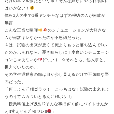
だけの革マル派だという事！そんな奴らにやられる訳に
はいかない！
俺ら3人の中で1番ヤンチャなはずの報徳のＡが何故か
無言…
こんな正当な喧嘩
のシチュエーションが大好きな
Ａが何故キレなかったのが不思議だった。
Ａは、試験の出来が悪くて俺よりもっと落ち込んで⤵い
たのか…それなら、憂さ晴らしに丁度良いシチュエーシ
ョンじゃあないか
(⁠◠⁠‿⁠・⁠)⁠—⁠☆それとも、他人事と、
捉えていたのか…
その学生運動家の顔は目が少し見えるだけで不気味な野
郎だった、
「何しよんｼﾞｬ!!ゴラッ！！こっちはな！試験の出来もよ
うのうてムカついとるんｼﾞｬ!!ボケ!!』
「授業料値上げ反対!?そんな事ほざく前にバイトせんか
え!!甘えとんｼﾞｬ!!ワレ!!
」