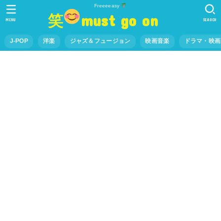
Freeeeasy
笑
must go on
MENU
SEARCH
J-POP
洋楽
ジャズ＆フュージョン
映画音楽
ドラマ・映画