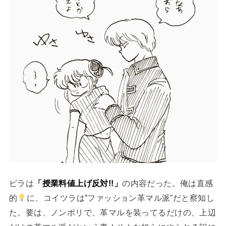
ビラは
「授業料値上げ反対!!」
の内容だった。俺は直感
的
に、コイツラは”ファッション革マル派”だと察知し
た。要は、ノンポリで、革マルを装ってるだけの、上辺