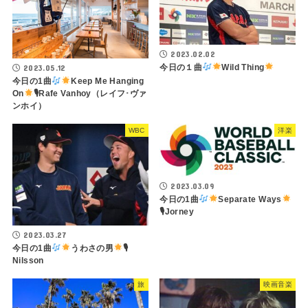
2023.02.02
今日の１曲
Wild Thing
2023.05.12
今日の1曲
Keep Me Hanging
On
🎙Rafe Vanhoy（レイフ･ヴァ
ンホイ）
WBC
洋楽
2023.03.09
今日の1曲
Separate Ways
🎙Jorney
2023.03.27
今日の1曲
うわさの男
🎙
Nilsson
旅
映画音楽