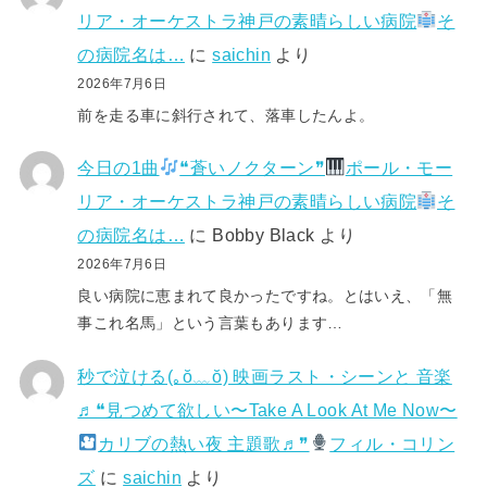
リア・オーケストラ神戸の素晴らしい病院
そ
の病院名は…
に
saichin
より
2026年7月6日
前を走る車に斜行されて、落車したんよ。
今日の1曲
❝蒼いノクターン❞
ポール・モー
リア・オーケストラ神戸の素晴らしい病院
そ
の病院名は…
に
Bobby Black
より
2026年7月6日
良い病院に恵まれて良かったですね。とはいえ、「無
事これ名馬」という言葉もあります…
秒で泣ける(⁠｡⁠ŏ⁠﹏⁠ŏ⁠) 映画ラスト・シーンと 音楽
♬❝見つめて欲しい〜Take A Look At Me Now〜
カリブの熱い夜 主題歌♬❞
フィル・コリン
ズ
に
saichin
より