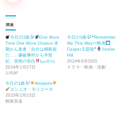
関連
今日の1曲
One More
今日の1曲
❝Remember
Time One More Chance 末
Me This Way〜映画
期がん患者「自分は桐島聡
Casper主題歌❞
Jordan
だ…」爆破事件から半世
Hill
紀、突然の告白
(⁠⑉⁠⊙⁠ȏ⁠⊙⁠)
2024年8月30日
2024年1月27日
ドラマ・映画・演劇
J-POP
今日の1曲
Amapola
エンニオ・モリコーネ
2023年2月23日
映画音楽