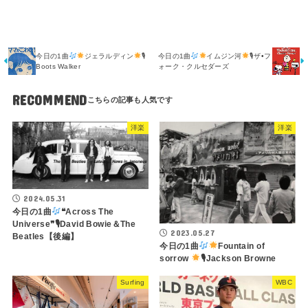
今日の1曲
ジェラルディン
🎙
今日の1曲
イムジン河
🎙ザ•フ
Boots Walker
ォーク・クルセダーズ
RECOMMEND
洋楽
洋楽
2024.05.31
今日の1曲
❝Across The
Universe❞🎙David Bowie＆The
2023.05.27
Beatles【後編】
今日の1曲
Fountain of
sorrow
🎙Jackson Browne
Surfing
WBC