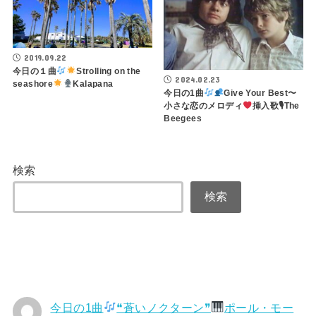
2019.09.22
今日の１曲
Strolling on the
2024.02.23
seashore
Kalapana
今日の1曲
Give Your Best〜
小さな恋のメロディ
挿入歌🎙The
Beegees
検索
検索
今日の1曲
❝蒼いノクターン❞
ポール・モー