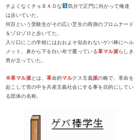
チよくなくチョＢＡＤな
気分で正門に向かって俺達
は歩いていた。
何百という受験生がその広い芝生の両側のプロムナード
をゾロゾロと歩いてた。
入り口にこの学校にはおおよそ似合わないゲバ棒にヘル
メット、鼻から下を白い布で覆っている
革マル派
らしき
男が立っていた。
※革マル派
とは、
革
命的
マル
クス主義
派
の略で、革命を
起こして世の中を共産主義社会にする事を目的にしてい
る団体の名称。