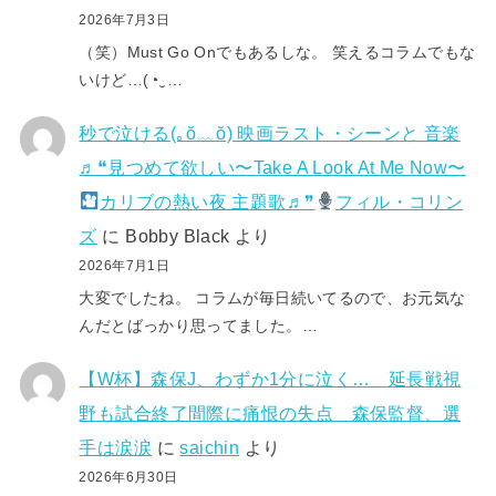
2026年7月3日
（笑）Must Go Onでもあるしな。 笑えるコラムでもな
いけど…(⁠◔⁠‿⁠…
秒で泣ける(⁠｡⁠ŏ⁠﹏⁠ŏ⁠) 映画ラスト・シーンと 音楽
♬❝見つめて欲しい〜Take A Look At Me Now〜
カリブの熱い夜 主題歌♬❞
フィル・コリン
ズ
に
Bobby Black
より
2026年7月1日
大変でしたね。 コラムが毎日続いてるので、お元気な
んだとばっかり思ってました。…
【W杯】森保J、わずか1分に泣く… 延長戦視
野も試合終了間際に痛恨の失点 森保監督、選
手は涙涙
に
saichin
より
2026年6月30日