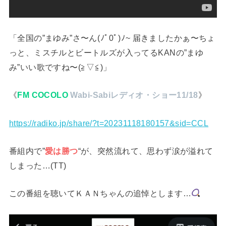
「全国の”まゆみ”さ〜ん(⁠ﾉﾟ⁠0ﾟ⁠)⁠ﾉ⁠~ 届きましたかぁ〜ちょ
っと、ミスチルとビートルズが入ってるKANの”まゆ
み”いい歌ですね〜(⁠≧⁠▽⁠≦⁠)」
《
FM COCOLO
Wabi-Sabiレディオ・ショー11/18
》
https://radiko.jp/share/?t=20231118180157&sid=CCL
番組内で”
愛は勝つ
“が、突然流れて、思わず涙が溢れて
しまった…(TT)
この番組を聴いてＫＡＮちゃんの追悼とします…