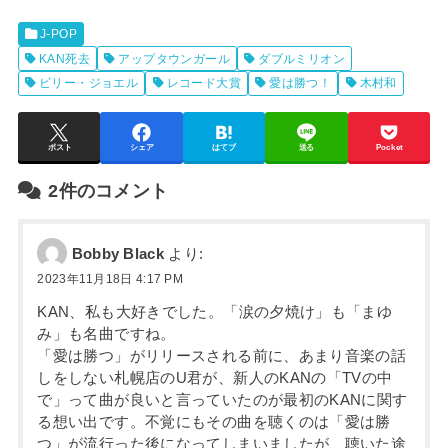
J-POP
KAN死去
アップタウンガール
ダブルミリオン
ビリー・ジョエル
レコード大賞
愛は勝つ！
木村和
ポスト
シェア
はてブ
送る
Pocket
2件のコメント
Bobby Black
より:
2023年11月18日 4:17 PM
KAN、私も大好きでした。「涙の夕焼け」も「まゆ
み」も名曲ですね。
「愛は勝つ」がリリースされる前に、あまり音楽の話
しをしない札幌店のU君が、新人のKANの「TVの中
で」って曲が良いと言っていたのが最初のKANに関す
る想い出です。不覚にもその曲を聴くのは「愛は勝
つ」が流行った後になってしまいましたが、聴いた途