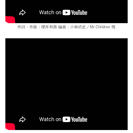
作詞・作曲：櫻井和壽 編曲：小林武史／Mr.Children 飛