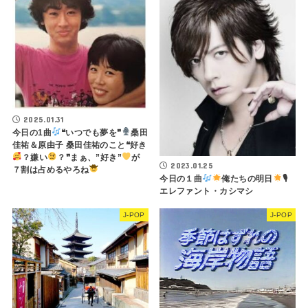
2025.01.31
今日の1曲
❝いつでも夢を❞
桑田
佳祐＆原由子 桑田佳祐のこと❝好き
？嫌い
？❞まぁ、”好き”
が
2023.01.25
７割は占めるやろね
今日の１曲
俺たちの明日
🎙
エレファント・カシマシ
J-POP
J-POP