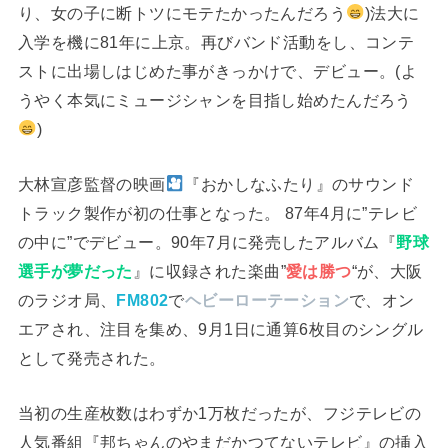
り、女の子に断トツにモテたかったんだろう
)法大に
入学を機に81年に上京。再びバンド活動をし、コンテ
ストに出場しはじめた事がきっかけで、デビュー。(よ
うやく本気にミュージシャンを目指し始めたんだろう
)
大林宣彦監督の映画
『おかしなふたり』のサウンド
トラック製作が初の仕事となった。 87年4月に”テレビ
の中に”でデビュー。90年7月に発売したアルバム『
野球
選手が夢だった
』に収録された楽曲”
愛は勝つ
“が、大阪
のラジオ局、
FM802
で
ヘビーローテーション
で、オン
エアされ、注目を集め、9月1日に通算6枚目のシングル
として発売された。
当初の生産枚数はわずか1万枚だったが、フジテレビの
人気番組『邦ちゃんのやまだかつてないテレビ』の挿入