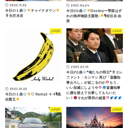
2022.11.26
2023.06.24
今日の１曲
チャイナタウン
今日の1曲
Destiny〜季節はず
矢沢永吉
れの海岸物語主題歌♪
🎙松任谷 由
実
J-POP
J-POP
2025.03.15
今日の1曲
❝俺たちの明日❞
エレ
ファント・カシマシ 再び「斎藤知
事おろし」が起こるのか
もう、
いい加減にしようや
斎藤知事
2023.01.22
に腰を据えて仕事してもらいた
今日の１曲
♡ Rainy2･4･6🎙黒
い！
それが県民の総意
住憲五
J-POP
J-POP