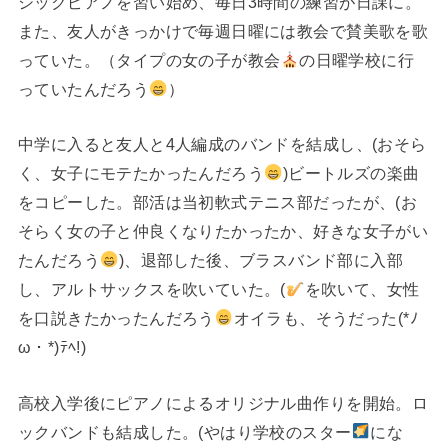
シックピアノを習い始め、毎日3時間の練習が日課に。
また、友人がきっかけで毎週日曜には教会で賛美歌を歌
っていた。（タイプの女の子が教会
の日曜学校に行
っていたんだろう
）
中学に入ると友人と4人編成のバンドを結成し、(おそら
く、女子にモテたかったんだろう
)ビートルズの楽曲
をコピーした。部活は当初軟式テニス部だったが、(お
そらく女の子と仲良くなりたかったか、好きな女子がい
たんだろう
)、退部した後、ブラスバンド部に入部
し、アルトサックスを吹いていた。(
を吹いて、女性
を口説きたかったんだろう
オイラも、そうだった(*ﾉ
ω・*)ﾃﾍ!)
高校入学後にピアノによるオリジナル曲作りを開始。ロ
ックバンドも結成した。(やはり学校のスター
にな