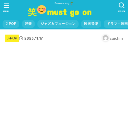
Freeeeasy
笑
must go on
MENU
SEARCH
J-POP
洋楽
ジャズ＆フュージョン
映画音楽
ドラマ・映画
2023.11.17
saichin
J-POP