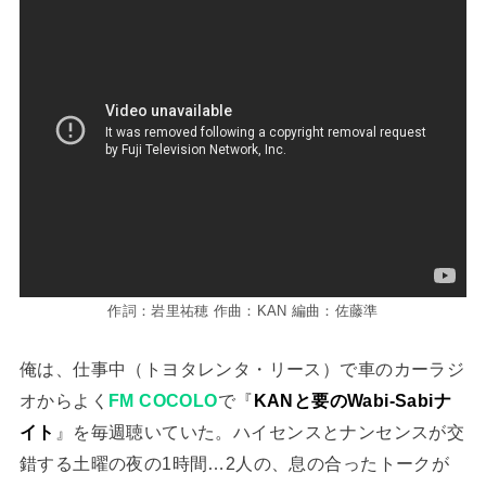
作詞：岩里祐穂 作曲：KAN 編曲：佐藤準
俺は、仕事中（トヨタレンタ・リース）で車のカーラジ
オからよく
FM COCOLO
で『
KANと要のWabi-Sabiナ
イト
』を毎週聴いていた。ハイセンスとナンセンスが交
錯する土曜の夜の1時間…2人の、息の合ったトークが