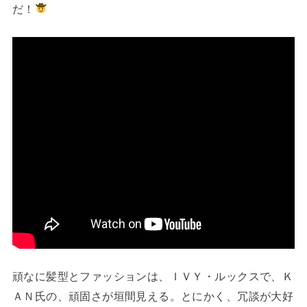
だ！
頑なに髪型とファッションは、ＩＶＹ・ルックスで、Ｋ
ＡＮ氏の、頑固さが垣間見える。とにかく、冗談が大好