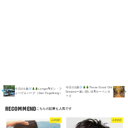
今日の1曲
Those Good Old
今日の1曲
Longer🎙ダン・フ
Dreams〜遠い想い出🎙カーペンタ
ォーゲルバーグ（Dan Fogelberg）
ーズ
RECOMMEND
J-POP
J-POP