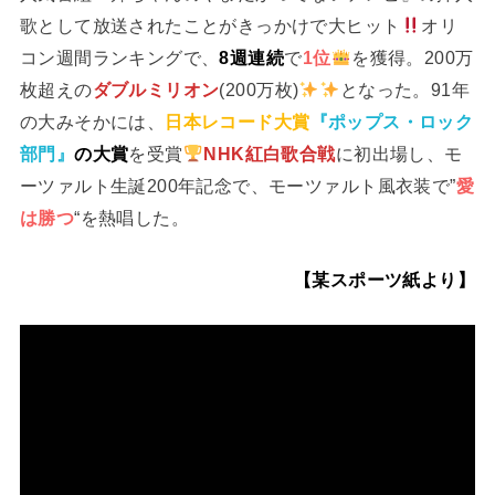
歌として放送されたことがきっかけで大ヒット
オリ
コン週間ランキングで、
8週連続
で
1位
を獲得。200万
枚超えの
ダブルミリオン
(200万枚)
となった。91年
の大みそかには、
日本レコード大賞
『ポップス・ロック
部門』
の大賞
を受賞
NHK紅白歌合戦
に初出場し、モ
ーツァルト生誕200年記念で、モーツァルト風衣装で”
愛
は勝つ
“を熱唱した。
【某スポーツ紙より】