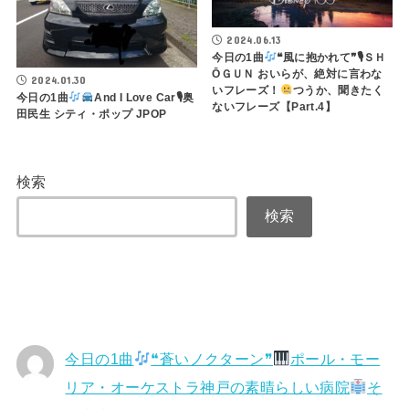
2024.06.13
今日の1曲
❝風に抱かれて❞🎙ＳＨ
ŌＧＵＮ おいらが、絶対に言わな
2024.01.30
いフレーズ！
つうか、聞きたく
今日の1曲
And I Love Car🎙奥
ないフレーズ【Part.4】
田民生 シティ・ポップ JPOP
検索
検索
今日の1曲
❝蒼いノクターン❞
ポール・モー
リア・オーケストラ神戸の素晴らしい病院
そ