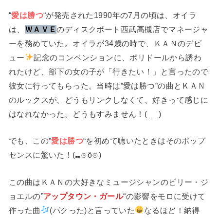
“
愛は勝つ
“が発売された1990年の7月の頃は、オイラ
は、
ＷＡＶＥ
のディスクポート西武高槻店でマネージャ
ーを務めていた。オイラが34歳の時で、ＫＡＮのデビ
ュー
記念のコンベンションに、ポリドールから誘わ
れたけど、部下の女の子が「行きたい！」と言ったので
彼女に行ってもらった。当時は”愛は勝つ”の曲とＫＡＮ
のルックスが、どうもリンクしなくて、好きって感じに
はなれなかった。どうもすみません！(_ _)
でも、この”
愛は勝つ
“を初めて聴いたときはそのポップ
センスに驚いた！(⁠⑉⁠⊙⁠ȏ⁠⊙⁠)
この曲はＫＡＮの大好きなミュージシャンのビリー・ジ
ョエルの”
アップタウン・ガール
“の影響をモロに受けて
作った曲
(パクった)と言っていた
なるほど！納得