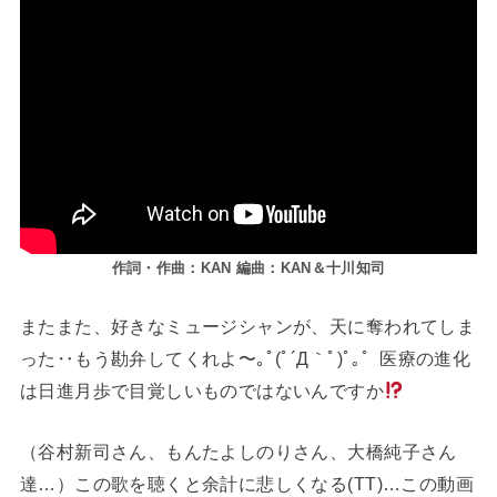
作詞・作曲：KAN 編曲：KAN＆十川知司
またまた、好きなミュージシャンが、天に奪われてしま
った‥もう勘弁してくれよ〜｡ﾟ(ﾟ´Д｀ﾟ)ﾟ｡゜医療の進化
は日進月歩で目覚しいものではないんですか
（谷村新司さん、もんたよしのりさん、大橋純子さん
達…）この歌を聴くと余計に悲しくなる(TT)…この動画