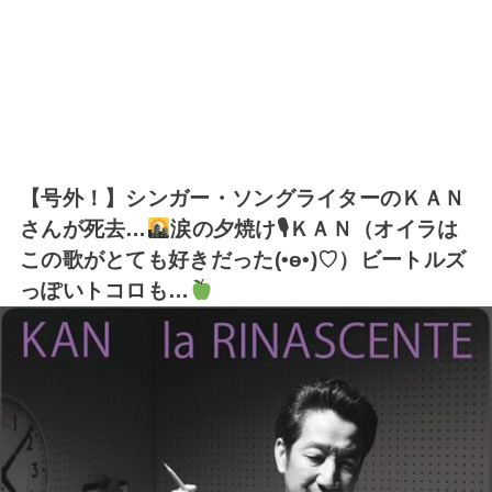
【号外！】シンガー・ソングライターのＫＡＮ
さんが死去…
涙の夕焼け🎙ＫＡＮ（オイラは
この歌がとても好きだった(•ө•)♡）ビートルズ
っぽいトコロも…