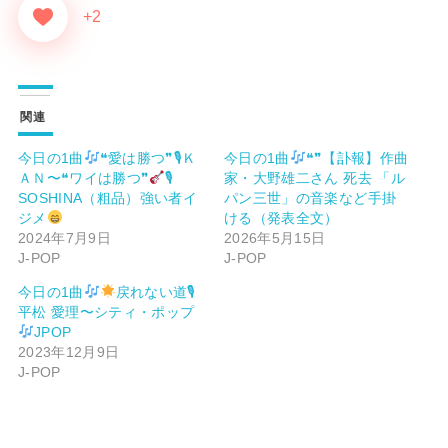
+2
関連
今日の1曲
❝愛は勝つ❞🎙Ｋ
今日の1曲
❝❞【訃報】作曲
ＡＮ〜❝ワイは勝つ❞
🎙
家・大野雄二さん 死去 「ル
SOSHINA（粗品）強い者イ
パン三世」の音楽など手掛
ジメ
ける（発表全文）
2024年7月9日
2026年5月15日
J-POP
J-POP
今日の1曲
戻れない道🎙
平松 愛理〜シティ・ポップ
JPOP
2023年12月9日
J-POP