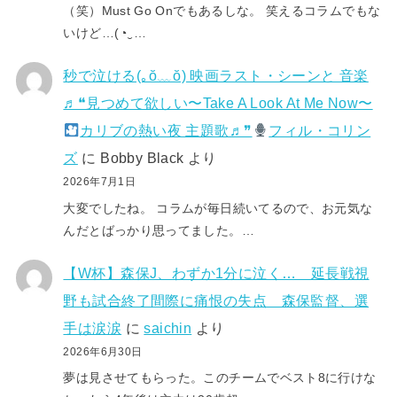
（笑）Must Go Onでもあるしな。 笑えるコラムでもな
いけど…(⁠◔⁠‿⁠…
秒で泣ける(⁠｡⁠ŏ⁠﹏⁠ŏ⁠) 映画ラスト・シーンと 音楽
♬❝見つめて欲しい〜Take A Look At Me Now〜
カリブの熱い夜 主題歌♬❞
フィル・コリン
ズ
に
Bobby Black
より
2026年7月1日
大変でしたね。 コラムが毎日続いてるので、お元気な
んだとばっかり思ってました。…
【W杯】森保J、わずか1分に泣く… 延長戦視
野も試合終了間際に痛恨の失点 森保監督、選
手は涙涙
に
saichin
より
2026年6月30日
夢は見させてもらった。このチームでベスト8に行けな