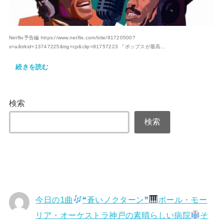
Netflix予告編 https://www.netflix.com/title/81720500?
s=a&trkid=13747225&trg=cp&clip=81757223 『ポップスが最高...
続きを読む
検索
検索
今日の1曲
❝蒼いノクターン❞
ポール・モー
リア・オーケストラ神戸の素晴らしい病院
そ