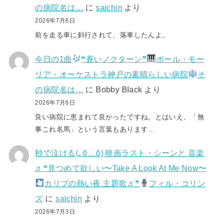
の病院名は…
に
saichin
より
2026年7月6日
前を走る車に斜行されて、落車したんよ。
今日の1曲
❝蒼いノクターン❞
ポール・モー
リア・オーケストラ神戸の素晴らしい病院
そ
の病院名は…
に
Bobby Black
より
2026年7月6日
良い病院に恵まれて良かったですね。とはいえ、「無
事これ名馬」という言葉もあります…
秒で泣ける(⁠｡⁠ŏ⁠﹏⁠ŏ⁠) 映画ラスト・シーンと 音楽
♬❝見つめて欲しい〜Take A Look At Me Now〜
カリブの熱い夜 主題歌♬❞
フィル・コリン
ズ
に
saichin
より
2026年7月3日