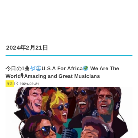
2024年2月21日
今日の1曲
U.S.A For Africa
We Are The
World🎙Amazing and Great Musicians
2024.02.21
洋楽