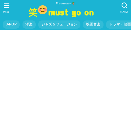
Freeeeasy
笑
must go on
MENU
SEARCH
J-POP
洋楽
ジャズ＆フュージョン
映画音楽
ドラマ・映画