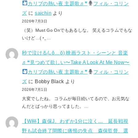
カリブの熱い夜 主題歌♬❞
フィル・コリン
ズ
に
saichin
より
2026年7月3日
（笑）Must Go Onでもあるしな。 笑えるコラムでもな
いけど…(⁠◔⁠‿⁠…
秒で泣ける(⁠｡⁠ŏ⁠﹏⁠ŏ⁠) 映画ラスト・シーンと 音楽
♬❝見つめて欲しい〜Take A Look At Me Now〜
カリブの熱い夜 主題歌♬❞
フィル・コリン
ズ
に
Bobby Black
より
2026年7月1日
大変でしたね。 コラムが毎日続いてるので、お元気な
んだとばっかり思ってました。…
【W杯】森保J、わずか1分に泣く… 延長戦視
野も試合終了間際に痛恨の失点 森保監督、選