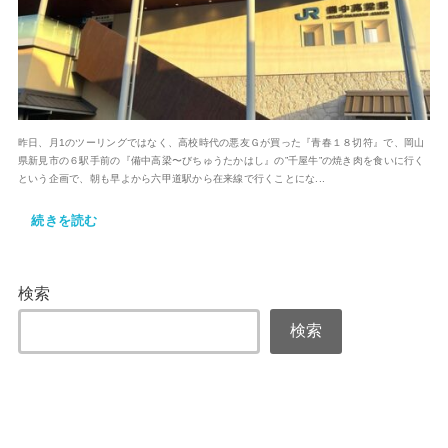
昨日、月1のツーリングではなく、高校時代の悪友Ｇが買った『青春１８切符』で、岡山
県新見市の６駅手前の『備中高梁〜びちゅうたかはし』の”千屋牛”の焼き肉を食いに行く
という企画で、朝も早よから六甲道駅から在来線で行くことにな...
続きを読む
検索
検索