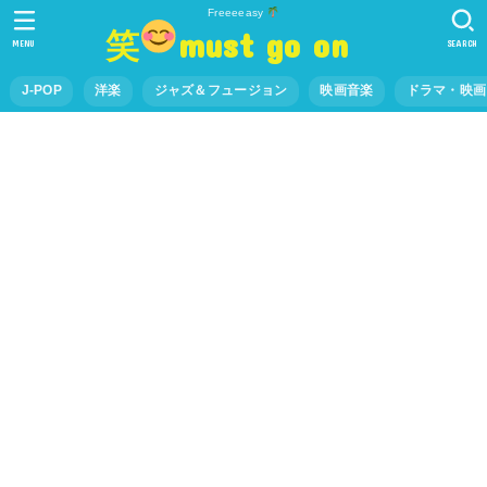
Freeeeasy
笑
must go on
MENU
SEARCH
J-POP
洋楽
ジャズ＆フュージョン
映画音楽
ドラマ・映画