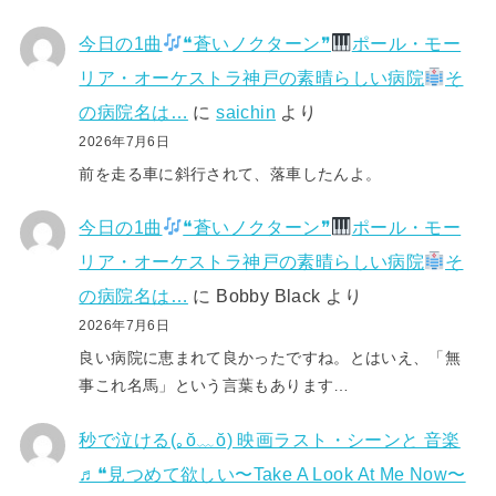
今日の1曲
❝蒼いノクターン❞
ポール・モー
リア・オーケストラ神戸の素晴らしい病院
そ
の病院名は…
に
saichin
より
2026年7月6日
前を走る車に斜行されて、落車したんよ。
今日の1曲
❝蒼いノクターン❞
ポール・モー
リア・オーケストラ神戸の素晴らしい病院
そ
の病院名は…
に
Bobby Black
より
2026年7月6日
良い病院に恵まれて良かったですね。とはいえ、「無
事これ名馬」という言葉もあります…
秒で泣ける(⁠｡⁠ŏ⁠﹏⁠ŏ⁠) 映画ラスト・シーンと 音楽
♬❝見つめて欲しい〜Take A Look At Me Now〜