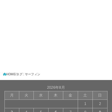
HOME
タグ : サーフィン
2026年8月
月
火
水
木
金
土
日
1
2