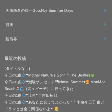
湘南鎌倉の旅～Good-by Summer Days
競馬
芸能界
最近の投稿
(タイトルなし)
今日の1曲
❝Mother Nature’s Son❞
The Beatles
今日の1曲
❝潮騒サンセット❞🎙Natsu Summer
MonMon
Beach
（悶々ビーチ）に行ってきた
今日の1曲
❝流星❞
吉田拓郎
今日の1曲
❝あなたに会えてよかった❞
小泉今日子 曲と
ドラマとは全く関係ないよ〜