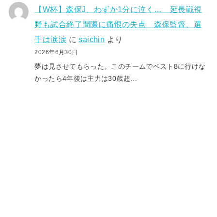
【W杯】森保J、わずか1分に泣く… 延長戦視
野も試合終了間際に痛恨の失点 森保監督、選
手は涙涙
に
saichin
より
2026年6月30日
夢は見させてもらった。このチームでベスト8に行けな
かったら4年後は主力は30歳超…