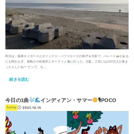
昨日は、阪神タイガースとオリックス・バファローズの神戸＆大坂で、パレード
がある
にも関わらず、徳島の小松海岸にサーフィン
に行った。大阪、三宮には100万人が集ま
ったらしいね〜 だって、セ...
続きを読む
今日の1曲
インディアン・サマー
🎙POCO
2023.10.15
Surfing