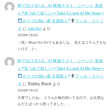
秒で泣ける(⁠｡⁠ŏ⁠﹏⁠ŏ⁠) 映画ラスト・シーンと 音楽
♬❝見つめて欲しい〜Take A Look At Me Now〜
カリブの熱い夜 主題歌♬❞
フィル・コリン
ズ
に
saichin
より
2026年7月3日
（笑）Must Go Onでもあるしな。 笑えるコラムでもな
いけど…(⁠◔⁠‿⁠…
秒で泣ける(⁠｡⁠ŏ⁠﹏⁠ŏ⁠) 映画ラスト・シーンと 音楽
♬❝見つめて欲しい〜Take A Look At Me Now〜
カリブの熱い夜 主題歌♬❞
フィル・コリン
ズ
に
Bobby Black
より
2026年7月1日
大変でしたね。 コラムが毎日続いてるので、お元気な
んだとばっかり思ってました。…