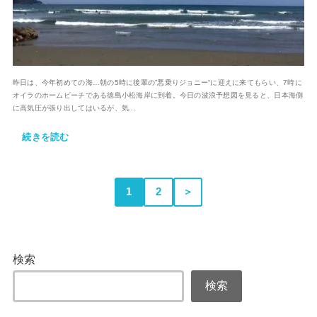
昨日は、今年初めての海…朝の5時に後輩の”悪乗りジョニー“に迎えに来てもらい、7時に
オイラのホームビーチである徳島小松海岸に到着。今日の波浪予想図を見ると、日本海側
に高気圧が張り出してはいるが、気...
続きを読む
1
2
＞
検索
検索