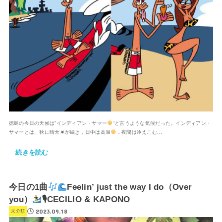
徳島の今日の天候は”インディアン・サマー
“と言うような気候だった。インディアン・
サマーとは、秋に晴天☀が続き，日中は高温
，夜間は冷えこむ...
続きを読む
今日の1曲
Feelin’ just the way I do（Over
you）
🎙CECILIO & KAPONO
2023.09.18
未分類