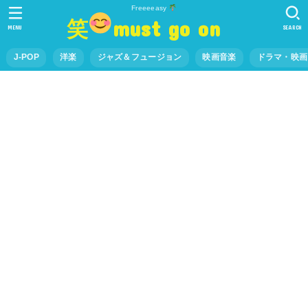
Freeeeasy
笑
must go on
MENU
SEARCH
J-POP
洋楽
ジャズ＆フュージョン
映画音楽
ドラマ・映画