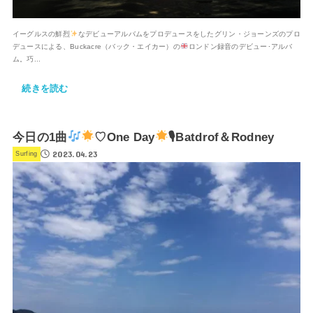
イーグルスの鮮烈
なデビューアルバムをプロデュースをしたグリン・ジョーンズのプロ
デュースによる、Buckacre（バック・エイカー）の
ロンドン録音のデビュー･アルバ
ム。巧...
続きを読む
今日の1曲
♡One Day
🎙Batdrof＆Rodney
2023.04.23
Surfing