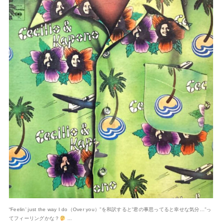
“Feelin’ just the way I do（Over you）”を和訳すると”君の事思ってると幸せな気分…”っ
てフィーリングかな？
...