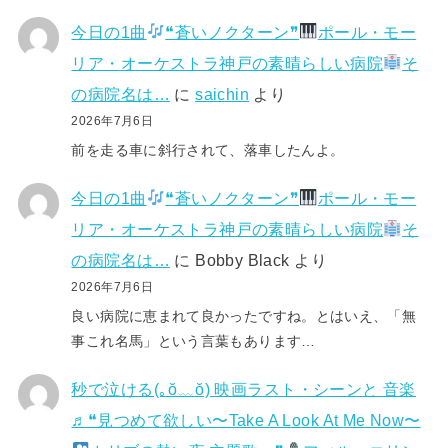
今日の1曲
❝蒼いノクターン❞
ポール・モー
リア・オーケストラ神戸の素晴らしい病院
そ
の病院名は…
に
saichin
より
2026年7月6日
前を走る車に斜行されて、落車したんよ。
今日の1曲
❝蒼いノクターン❞
ポール・モー
リア・オーケストラ神戸の素晴らしい病院
そ
の病院名は…
に
Bobby Black
より
2026年7月6日
良い病院に恵まれて良かったですね。とはいえ、「無
事これ名馬」という言葉もあります…
秒で泣ける(⁠｡⁠ŏ⁠﹏⁠ŏ⁠) 映画ラスト・シーンと 音楽
♬❝見つめて欲しい〜Take A Look At Me Now〜