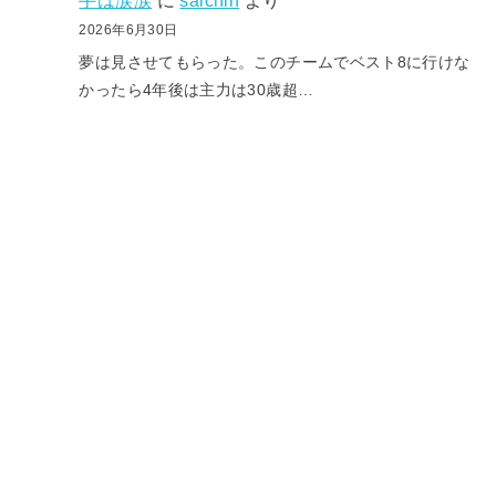
手は涙涙
に
saichin
より
2026年6月30日
夢は見させてもらった。このチームでベスト8に行けな
かったら4年後は主力は30歳超…