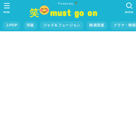
Freeeeasy
笑
must go on
MENU
SEARCH
J-POP
洋楽
ジャズ＆フュージョン
映画音楽
ドラマ・映画