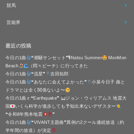
競馬
芸能界
最近の投稿
今日の1曲
❝潮騒サンセット❞🎙Natsu Summer
MonMon
Beach
（悶々ビーチ）に行ってきた
今日の1曲
❝流星❞
吉田拓郎
今日の1曲
❝あなたに会えてよかった❞
小泉今日子 曲と
ドラマとは全く関係ないよ〜
今日の1曲♬❝Earthquake❞
ジョン・ウィリアムス 地震大
国
いくら科学が進歩しても予知出来ないデザスター
❝令和8年熊本地震
❞
今日の1曲
❝VIVANT主題曲❞異例の2クール連続放送（約
半年間の放送）が決定