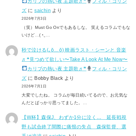
カリブの熱い夜 主題歌♬❞
フィル・コリン
ズ
に
saichin
より
2026年7月3日
（笑）Must Go Onでもあるしな。 笑えるコラムでもな
いけど…(⁠◔⁠‿⁠…
秒で泣ける(⁠｡⁠ŏ⁠﹏⁠ŏ⁠) 映画ラスト・シーンと 音楽
♬❝見つめて欲しい〜Take A Look At Me Now〜
カリブの熱い夜 主題歌♬❞
フィル・コリン
ズ
に
Bobby Black
より
2026年7月1日
大変でしたね。 コラムが毎日続いてるので、お元気な
んだとばっかり思ってました。…
【W杯】森保J、わずか1分に泣く… 延長戦視
野も試合終了間際に痛恨の失点 森保監督、選