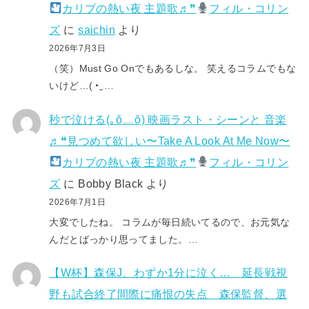
カリブの熱い夜 主題歌♬❞
フィル・コリン
ズ
に
saichin
より
2026年7月3日
（笑）Must Go Onでもあるしな。 笑えるコラムでもな
いけど…(⁠◔⁠‿⁠…
秒で泣ける(⁠｡⁠ŏ⁠﹏⁠ŏ⁠) 映画ラスト・シーンと 音楽
♬❝見つめて欲しい〜Take A Look At Me Now〜
カリブの熱い夜 主題歌♬❞
フィル・コリン
ズ
に
Bobby Black
より
2026年7月1日
大変でしたね。 コラムが毎日続いてるので、お元気な
んだとばっかり思ってました。…
【W杯】森保J、わずか1分に泣く… 延長戦視
野も試合終了間際に痛恨の失点 森保監督、選