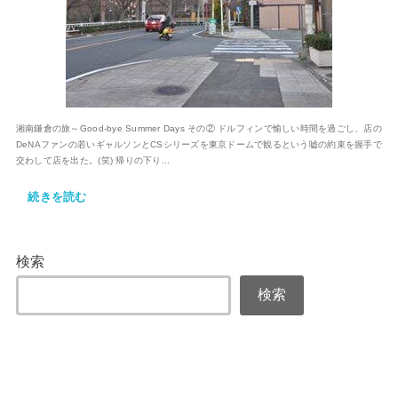
湘南鎌倉の旅～Good-bye Summer Days その② ドルフィンで愉しい時間を過ごし、店の
DeNAファンの若いギャルソンとCSシリーズを東京ドームで観るという嘘の約束を握手で
交わして店を出た。(笑) 帰りの下り...
続きを読む
検索
検索