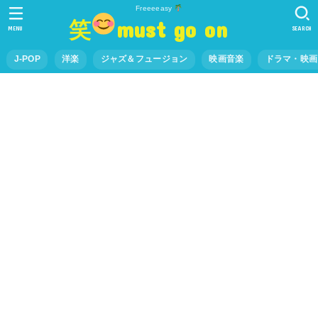
Freeeeasy
笑
must go on
MENU
SEARCH
J-POP
洋楽
ジャズ＆フュージョン
映画音楽
ドラマ・映画