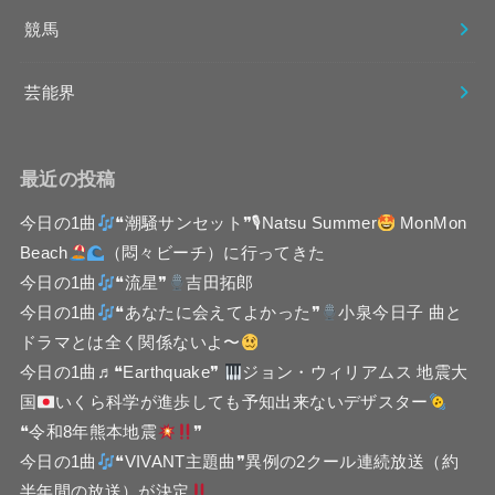
競馬
芸能界
最近の投稿
今日の1曲
❝潮騒サンセット❞🎙Natsu Summer
MonMon
Beach
（悶々ビーチ）に行ってきた
今日の1曲
❝流星❞
吉田拓郎
今日の1曲
❝あなたに会えてよかった❞
小泉今日子 曲と
ドラマとは全く関係ないよ〜
今日の1曲♬❝Earthquake❞
ジョン・ウィリアムス 地震大
国
いくら科学が進歩しても予知出来ないデザスター
❝令和8年熊本地震
❞
今日の1曲
❝VIVANT主題曲❞異例の2クール連続放送（約
半年間の放送）が決定