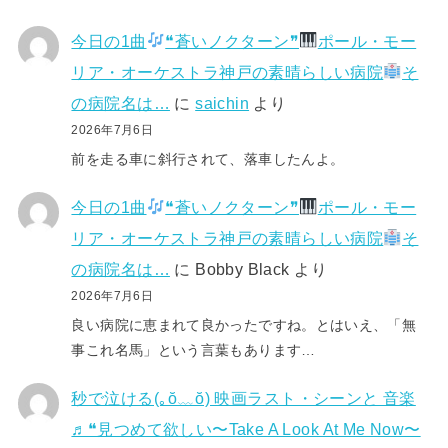
今日の1曲
❝蒼いノクターン❞
ポール・モー
リア・オーケストラ神戸の素晴らしい病院
そ
の病院名は…
に
saichin
より
2026年7月6日
前を走る車に斜行されて、落車したんよ。
今日の1曲
❝蒼いノクターン❞
ポール・モー
リア・オーケストラ神戸の素晴らしい病院
そ
の病院名は…
に
Bobby Black
より
2026年7月6日
良い病院に恵まれて良かったですね。とはいえ、「無
事これ名馬」という言葉もあります…
秒で泣ける(⁠｡⁠ŏ⁠﹏⁠ŏ⁠) 映画ラスト・シーンと 音楽
♬❝見つめて欲しい〜Take A Look At Me Now〜