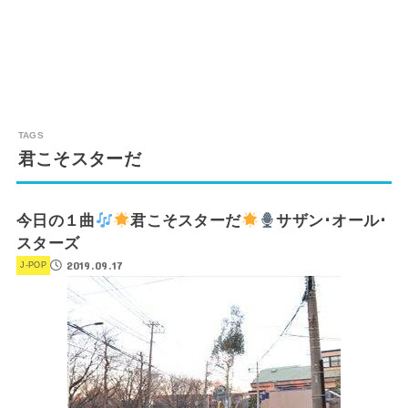
君こそスターだ
今日の１曲
君こそスターだ
サザン･オール･
スターズ
2019.09.17
J-POP