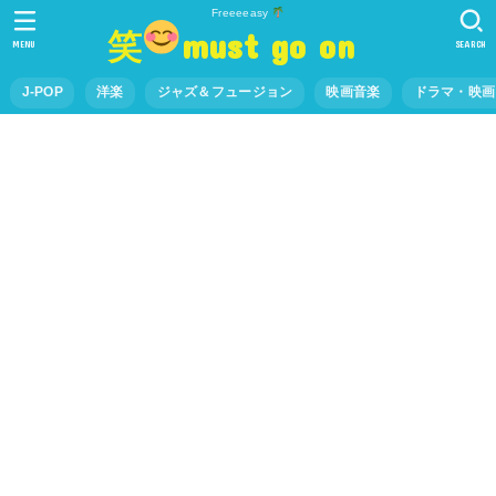
Freeeeasy
笑
must go on
MENU
SEARCH
J-POP
洋楽
ジャズ＆フュージョン
映画音楽
ドラマ・映画