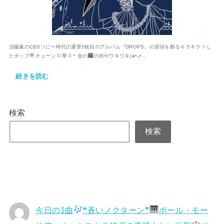
須藤薫のCBSソにー時代の通算5枚目のアルバム『DROPS』の冒頭を飾るキラキラ
し
たポップ
チューン
華
*･金の
の街やウキウキ(๑•᎑•...
続きを読む
検索
検索
今日の1曲
❝蒼いノクターン❞
ポール・モー