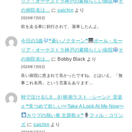
リア・オーケストラ神戸の素晴らしい病院
そ
の病院名は…
に
saichin
より
2026年7月6日
前を走る車に斜行されて、落車したんよ。
今日の1曲
❝蒼いノクターン❞
ポール・モー
リア・オーケストラ神戸の素晴らしい病院
そ
の病院名は…
に
Bobby Black
より
2026年7月6日
良い病院に恵まれて良かったですね。とはいえ、「無
事これ名馬」という言葉もあります…
秒で泣ける(⁠｡⁠ŏ⁠﹏⁠ŏ⁠) 映画ラスト・シーンと 音楽
♬❝見つめて欲しい〜Take A Look At Me Now〜
カリブの熱い夜 主題歌♬❞
フィル・コリン
ズ
に
saichin
より