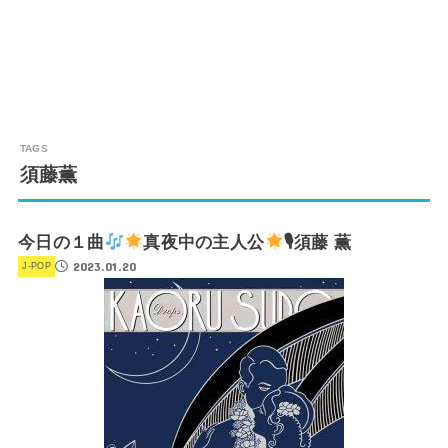
須藤薫
今日の１曲
真夜中の主人公
🎙須藤 薫
2023.01.20
J-POP