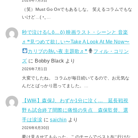
2026年7月3日
（笑）Must Go Onでもあるしな。 笑えるコラムでもな
いけど…(⁠◔⁠‿⁠…
秒で泣ける(⁠｡⁠ŏ⁠﹏⁠ŏ⁠) 映画ラスト・シーンと 音楽
♬❝見つめて欲しい〜Take A Look At Me Now〜
カリブの熱い夜 主題歌♬❞
フィル・コリン
ズ
に
Bobby Black
より
2026年7月1日
大変でしたね。 コラムが毎日続いてるので、お元気な
んだとばっかり思ってました。…
【W杯】森保J、わずか1分に泣く… 延長戦視
野も試合終了間際に痛恨の失点 森保監督、選
手は涙涙
に
saichin
より
2026年6月30日
夢は見させてもらった。このチームでベスト8に行けな