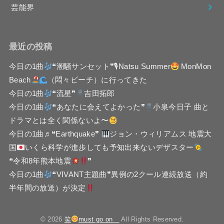
芸能界
最近の投稿
今日の1曲
❝潮騒サンセット❞🎙Natsu Summer
MonMon
Beach
（悶々ビーチ）に行ってきた
今日の1曲
❝流星❞
吉田拓郎
今日の1曲
❝あなたに会えてよかった❞
小泉今日子 曲と
ドラマとは全く関係ないよ〜
今日の1曲♬❝Earthquake❞
ジョン・ウィリアムス 地震大
国
いくら科学が進歩しても予知出来ないデザスター
❝令和8年熊本地震
❞
今日の1曲
❝VIVANT主題曲❞異例の2クール連続放送（約
半年間の放送）が決定
© 2026
笑
must go on
All Rights Reserved.