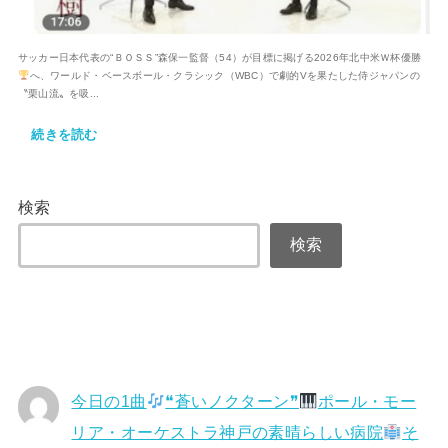
サッカー日本代表の“ＢＯＳＳ”森保一監督（54）が目標に掲げる2026年北中米Ｗ杯優勝
へ、ワールド・ベースボール・クラシック（WBC）で劇的Vを果たした侍ジャパンの
〝栗山流〟を吸...
続きを読む
検索
検索
今日の1曲
❝蒼いノクターン❞
ポール・モー
リア・オーケストラ神戸の素晴らしい病院
そ