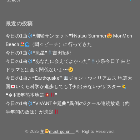
最近の投稿
今日の1曲
❝潮騒サンセット❞🎙Natsu Summer
MonMon
Beach
（悶々ビーチ）に行ってきた
今日の1曲
❝流星❞
吉田拓郎
今日の1曲
❝あなたに会えてよかった❞
小泉今日子 曲と
ドラマとは全く関係ないよ〜
今日の1曲♬❝Earthquake❞
ジョン・ウィリアムス 地震大
国
いくら科学が進歩しても予知出来ないデザスター
❝令和8年熊本地震
❞
今日の1曲
❝VIVANT主題曲❞異例の2クール連続放送（約
半年間の放送）が決定
© 2026
笑
must go on
All Rights Reserved.