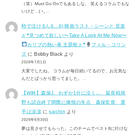
（笑）Must Go Onでもあるしな。 笑えるコラムでもな
いけど…(⁠◔⁠‿⁠…
秒で泣ける(⁠｡⁠ŏ⁠﹏⁠ŏ⁠) 映画ラスト・シーンと 音楽
♬❝見つめて欲しい〜Take A Look At Me Now〜
カリブの熱い夜 主題歌♬❞
フィル・コリン
ズ
に
Bobby Black
より
2026年7月1日
大変でしたね。 コラムが毎日続いてるので、お元気な
んだとばっかり思ってました。…
【W杯】森保J、わずか1分に泣く… 延長戦視
野も試合終了間際に痛恨の失点 森保監督、選
手は涙涙
に
saichin
より
2026年6月30日
夢は見させてもらった。このチームでベスト8に行けな