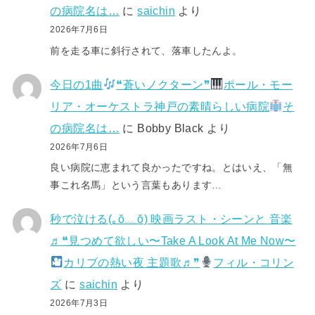
の病院名は…
に
saichin
より
2026年7月6日
前を走る車に斜行されて、落車したんよ。
今日の1曲
❝蒼いノクターン❞
ポール・モー
リア・オーケストラ神戸の素晴らしい病院
そ
の病院名は…
に
Bobby Black
より
2026年7月6日
良い病院に恵まれて良かったですね。とはいえ、「無
事これ名馬」という言葉もあります…
秒で泣ける(⁠｡⁠ŏ⁠﹏⁠ŏ⁠) 映画ラスト・シーンと 音楽
♬❝見つめて欲しい〜Take A Look At Me Now〜
カリブの熱い夜 主題歌♬❞
フィル・コリン
ズ
に
saichin
より
2026年7月3日