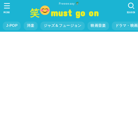
Freeeeasy
笑
must go on
MENU
SEARCH
J-POP
洋楽
ジャズ＆フュージョン
映画音楽
ドラマ・映画