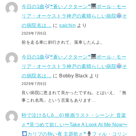
今日の1曲
❝蒼いノクターン❞
ポール・モー
リア・オーケストラ神戸の素晴らしい病院
そ
の病院名は…
に
saichin
より
2026年7月6日
前を走る車に斜行されて、落車したんよ。
今日の1曲
❝蒼いノクターン❞
ポール・モー
リア・オーケストラ神戸の素晴らしい病院
そ
の病院名は…
に
Bobby Black
より
2026年7月6日
良い病院に恵まれて良かったですね。とはいえ、「無
事これ名馬」という言葉もあります…
秒で泣ける(⁠｡⁠ŏ⁠﹏⁠ŏ⁠) 映画ラスト・シーンと 音楽
♬❝見つめて欲しい〜Take A Look At Me Now〜
カリブの熱い夜 主題歌♬❞
フィル・コリン