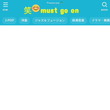
Freeeeasy
笑
must go on
MENU
SEARCH
J-POP
洋楽
ジャズ＆フュージョン
映画音楽
ドラマ・映画