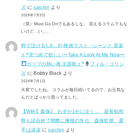
ズ
に
saichin
より
2026年7月3日
（笑）Must Go Onでもあるしな。 笑えるコラムでもな
いけど…(⁠◔⁠‿⁠…
秒で泣ける(⁠｡⁠ŏ⁠﹏⁠ŏ⁠) 映画ラスト・シーンと 音楽
♬❝見つめて欲しい〜Take A Look At Me Now〜
カリブの熱い夜 主題歌♬❞
フィル・コリン
ズ
に
Bobby Black
より
2026年7月1日
大変でしたね。 コラムが毎日続いてるので、お元気な
んだとばっかり思ってました。…
【W杯】森保J、わずか1分に泣く… 延長戦視
野も試合終了間際に痛恨の失点 森保監督、選
手は涙涙
に
saichin
より