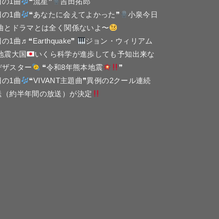
日の1曲
❝流星❞
吉田拓郎
日の1曲
❝あなたに会えてよかった❞
小泉今日
 曲とドラマとは全く関係ないよ〜
の1曲♬❝Earthquake❞
ジョン・ウィリアム
 地震大国
いくら科学が進歩しても予知出来な
デザスター
❝令和8年熊本地震
❞
日の1曲
❝VIVANT主題曲❞異例の2クール連続
送（約半年間の放送）が決定