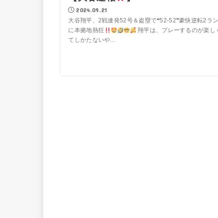
2024.09.21
大谷翔平、2戦連発52号＆盗塁で❝52-52❞豪快逆転2ラ
に本拠地熱狂
翔平は、プレーするのが楽し
てしかたないや...