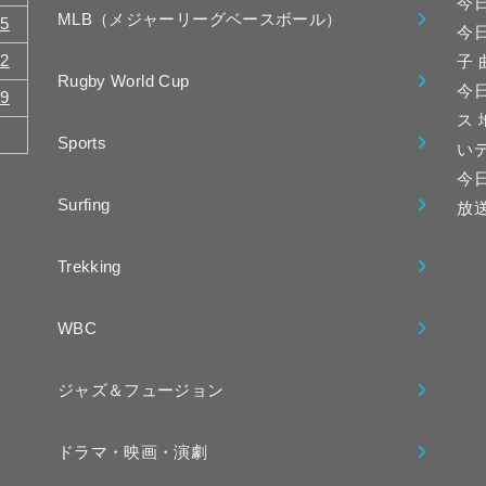
今
MLB（メジャーリーグベースボール）
15
今
22
子
Rugby World Cup
今日
29
ス
Sports
い
今
Surfing
放
Trekking
WBC
ジャズ＆フュージョン
ドラマ・映画・演劇