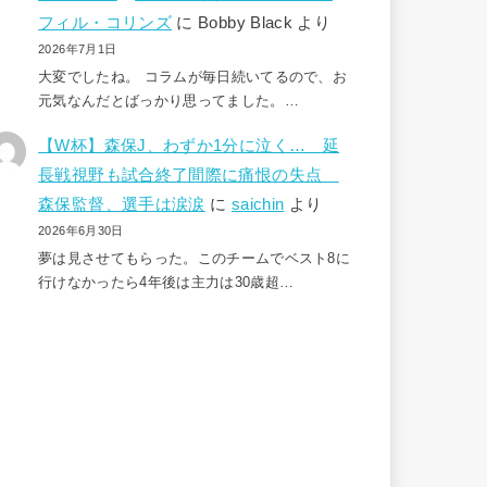
フィル・コリンズ
に
Bobby Black
より
2026年7月1日
大変でしたね。 コラムが毎日続いてるので、お
元気なんだとばっかり思ってました。…
【W杯】森保J、わずか1分に泣く… 延
長戦視野も試合終了間際に痛恨の失点
森保監督、選手は涙涙
に
saichin
より
2026年6月30日
夢は見させてもらった。このチームでベスト8に
行けなかったら4年後は主力は30歳超…