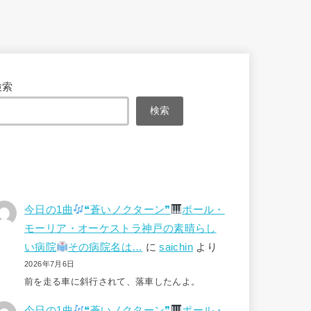
検索
検索
今日の1曲
❝蒼いノクターン❞
ポール・
モーリア・オーケストラ神戸の素晴らし
い病院
その病院名は…
に
saichin
より
2026年7月6日
前を走る車に斜行されて、落車したんよ。
今日の1曲
❝蒼いノクターン❞
ポール・