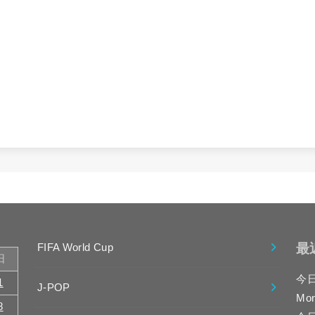
最
FIFA World Cup
日
今
1
J-POP
Mo
8