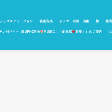
ジャズ＆フュージョン
映画音楽
ドラマ・映画・演劇
旅
競
イチン別サイト（EUPHORIA
MUSIC
（多幸感
音楽））のご案内