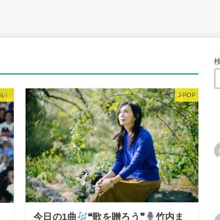
ル）
J-POP
今日の1曲
❝歌を贈ろう❞
竹内ま