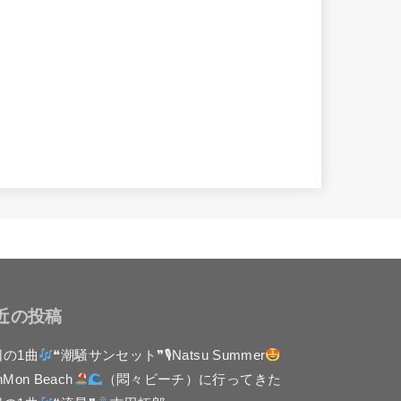
近の投稿
日の1曲
❝潮騒サンセット❞🎙Natsu Summer
nMon Beach
（悶々ビーチ）に行ってきた