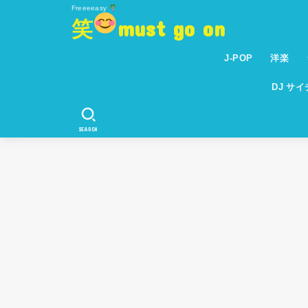
Freeeeasy
笑
must go on
J-POP
洋楽
DJ サ
SEARCH