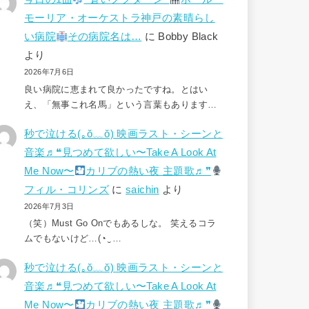
モーリア・オーケストラ神戸の素晴らし
い病院
その病院名は…
に
Bobby Black
より
2026年7月6日
良い病院に恵まれて良かったですね。とはい
え、「無事これ名馬」という言葉もあります…
秒で泣ける(⁠｡⁠ŏ⁠﹏⁠ŏ⁠) 映画ラスト・シーンと
音楽♬❝見つめて欲しい〜Take A Look At
Me Now〜
カリブの熱い夜 主題歌♬❞
フィル・コリンズ
に
saichin
より
2026年7月3日
（笑）Must Go Onでもあるしな。 笑えるコラ
ムでもないけど…(⁠◔⁠‿⁠…
秒で泣ける(⁠｡⁠ŏ⁠﹏⁠ŏ⁠) 映画ラスト・シーンと
音楽♬❝見つめて欲しい〜Take A Look At
Me Now〜
カリブの熱い夜 主題歌♬❞