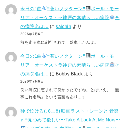
今日の1曲
❝蒼いノクターン❞
ポール・モー
リア・オーケストラ神戸の素晴らしい病院
そ
の病院名は…
に
saichin
より
2026年7月6日
前を走る車に斜行されて、落車したんよ。
今日の1曲
❝蒼いノクターン❞
ポール・モー
リア・オーケストラ神戸の素晴らしい病院
そ
の病院名は…
に
Bobby Black
より
2026年7月6日
良い病院に恵まれて良かったですね。とはいえ、「無
事これ名馬」という言葉もあります…
秒で泣ける(⁠｡⁠ŏ⁠﹏⁠ŏ⁠) 映画ラスト・シーンと 音楽
♬❝見つめて欲しい〜Take A Look At Me Now〜