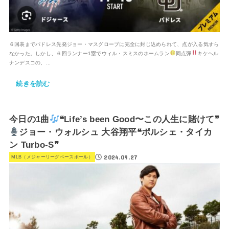
６回表までパドレス先発ジョー・マスグローブに完全に封じ込められて、点が入る気すら
なかった。しかし、６回ランナー1塁でウィル・スミスのホームラン
同点弾
キケヘル
ナンデスコの、...
続きを読む
今日の1曲
❝Life’s been Good〜この人生に賭けて❞
ジョー・ウォルシュ 大谷翔平❝ポルシェ・タイカ
ン Turbo-S❞
2024.09.27
MLB（メジャーリーグベースボール）