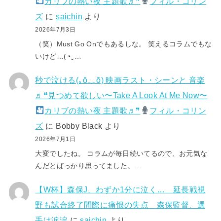
カリブの熱い夜 主題歌♬❞
フィル・コリン
ズ
に
saichin
より
2026年7月3日
（笑）Must Go Onでもあるしな。 笑えるコラムでもな
いけど…(⁠◔⁠‿⁠…
秒で泣ける(⁠｡⁠ŏ⁠﹏⁠ŏ⁠) 映画ラスト・シーンと 音楽
♬❝見つめて欲しい〜Take A Look At Me Now〜
カリブの熱い夜 主題歌♬❞
フィル・コリン
ズ
に
Bobby Black
より
2026年7月1日
大変でしたね。 コラムが毎日続いてるので、お元気な
んだとばっかり思ってました。…
【W杯】森保J、わずか1分に泣く… 延長戦視
野も試合終了間際に痛恨の失点 森保監督、選
手は涙涙
に
saichin
より