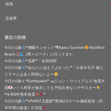
競馬
芸能界
最近の投稿
今日の1曲
❝潮騒サンセット❞🎙Natsu Summer
MonMon
Beach
（悶々ビーチ）に行ってきた
今日の1曲
❝流星❞
吉田拓郎
今日の1曲
❝あなたに会えてよかった❞
小泉今日子 曲と
ドラマとは全く関係ないよ〜
今日の1曲♬❝Earthquake❞
ジョン・ウィリアムス 地震大
国
いくら科学が進歩しても予知出来ないデザスター
❝令和8年熊本地震
❞
今日の1曲
❝VIVANT主題曲❞異例の2クール連続放送（約
半年間の放送）が決定