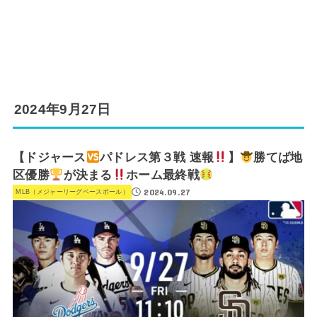
2024年9月27日
【ドジャース
パドレス第３戦 速報
】
勝てば地
区優勝
が決まる
ホーム最終戦
2024.09.27
MLB（メジャーリーグベースボール）