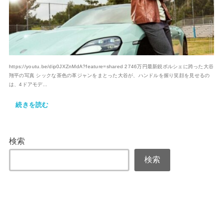
https://youtu.be/dip0JXZnMdA?feature=shared 2746万円最新鋭ポルシェに跨った大谷
翔平の写真 シックな茶色の革ジャンをまとった大谷が、ハンドルを握り笑顔を見せるの
は、4ドアモデ...
続きを読む
検索
検索