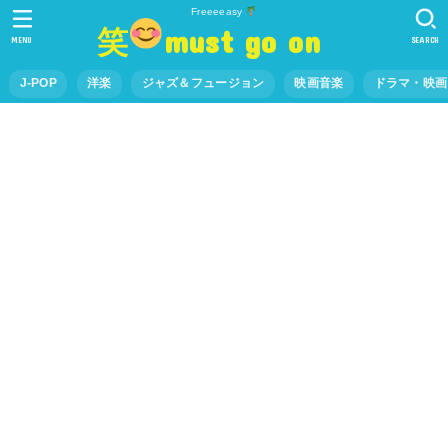
Freeeeasy
笑
must go on
MENU
SEARCH
J-POP
洋楽
ジャズ＆フュージョン
映画音楽
ドラマ・映画