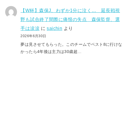
【W杯】森保J、わずか1分に泣く… 延長戦視
野も試合終了間際に痛恨の失点 森保監督、選
手は涙涙
に
saichin
より
2026年6月30日
夢は見させてもらった。このチームでベスト8に行けな
かったら4年後は主力は30歳超…