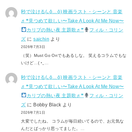
秒で泣ける(⁠｡⁠ŏ⁠﹏⁠ŏ⁠) 映画ラスト・シーンと 音楽
♬❝見つめて欲しい〜Take A Look At Me Now〜
カリブの熱い夜 主題歌♬❞
フィル・コリン
ズ
に
saichin
より
2026年7月3日
（笑）Must Go Onでもあるしな。 笑えるコラムでもな
いけど…(⁠◔⁠‿⁠…
秒で泣ける(⁠｡⁠ŏ⁠﹏⁠ŏ⁠) 映画ラスト・シーンと 音楽
♬❝見つめて欲しい〜Take A Look At Me Now〜
カリブの熱い夜 主題歌♬❞
フィル・コリン
ズ
に
Bobby Black
より
2026年7月1日
大変でしたね。 コラムが毎日続いてるので、お元気な
んだとばっかり思ってました。…