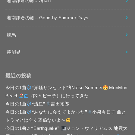
湘南鎌倉の旅…Again
湘南鎌倉の旅～Good-by Summer Days
競馬
芸能界
最近の投稿
今日の1曲
❝潮騒サンセット❞🎙Natsu Summer
MonMon
Beach
（悶々ビーチ）に行ってきた
今日の1曲
❝流星❞
吉田拓郎
今日の1曲
❝あなたに会えてよかった❞
小泉今日子 曲と
ドラマとは全く関係ないよ〜
今日の1曲♬❝Earthquake❞
ジョン・ウィリアムス 地震大