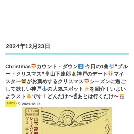
2024年12月23日
Christmas
カウント・ダウン
今日の1曲
❝ブル
ー・クリスマス❞
山下達郎
神戸のデート
マイ
スター
がお薦めするクリスマス
シーズンに過ご
して欲しい神戸
の人気スポット
を紹介！いよい
よラスト
です！どんだけ〜☝
あとは行くだけ〜
2024.12.23
J-POP