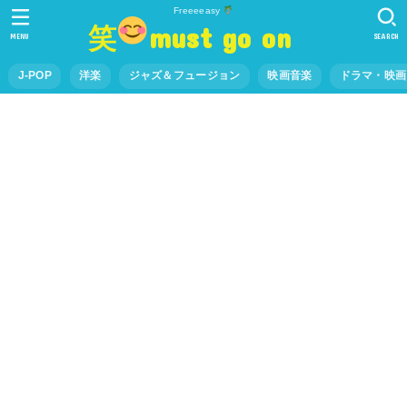
Freeeeasy
笑
must go on
MENU
SEARCH
J-POP
洋楽
ジャズ＆フュージョン
映画音楽
ドラマ・映画