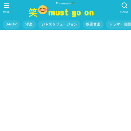
Freeeeasy
笑
must go on
MENU
SEARCH
J-POP
洋楽
ジャズ＆フュージョン
映画音楽
ドラマ・映画