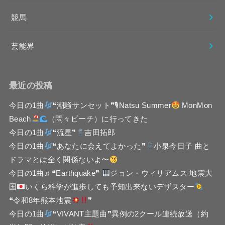
競馬
芸能界
最近の投稿
今日の1曲
❝潮騒サンセット❞🎙Natsu Summer
MonMon
Beach
（悶々ビーチ）に行ってきた
今日の1曲
❝流星❞
吉田拓郎
今日の1曲
❝あなたに会えてよかった❞
小泉今日子 曲と
ドラマとは全く関係ないよ〜
今日の1曲♬❝Earthquake❞
ジョン・ウィリアムス 地震大
国
いくら科学が進歩しても予知出来ないデザスター
❝令和8年熊本地震
❞
今日の1曲
❝VIVANT主題曲❞異例の2クール連続放送（約