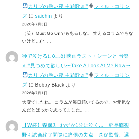
カリブの熱い夜 主題歌♬❞
フィル・コリン
ズ
に
saichin
より
2026年7月3日
（笑）Must Go Onでもあるしな。 笑えるコラムでもな
いけど…(⁠◔⁠‿⁠…
秒で泣ける(⁠｡⁠ŏ⁠﹏⁠ŏ⁠) 映画ラスト・シーンと 音楽
♬❝見つめて欲しい〜Take A Look At Me Now〜
カリブの熱い夜 主題歌♬❞
フィル・コリン
ズ
に
Bobby Black
より
2026年7月1日
大変でしたね。 コラムが毎日続いてるので、お元気な
んだとばっかり思ってました。…
【W杯】森保J、わずか1分に泣く… 延長戦視
野も試合終了間際に痛恨の失点 森保監督、選