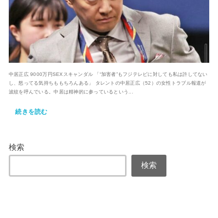
中居正広 9000万円SEXスキャンダル 「“加害者”もフジテレビに対しても私は許してない
し、怒ってる気持ちももちろんある」 タレントの中居正広（52）の女性トラブル報道が
波紋を呼んでいる。中居は精神的に参っているという...
続きを読む
検索
検索