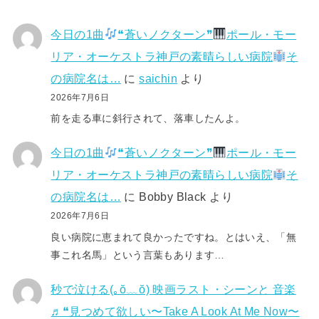
今日の1曲
❝蒼いノクターン❞
ポール・モー
リア・オーケストラ神戸の素晴らしい病院
そ
の病院名は…
に
saichin
より
2026年7月6日
前を走る車に斜行されて、落車したんよ。
今日の1曲
❝蒼いノクターン❞
ポール・モー
リア・オーケストラ神戸の素晴らしい病院
そ
の病院名は…
に
Bobby Black
より
2026年7月6日
良い病院に恵まれて良かったですね。とはいえ、「無
事これ名馬」という言葉もあります…
秒で泣ける(⁠｡⁠ŏ⁠﹏⁠ŏ⁠) 映画ラスト・シーンと 音楽
♬❝見つめて欲しい〜Take A Look At Me Now〜