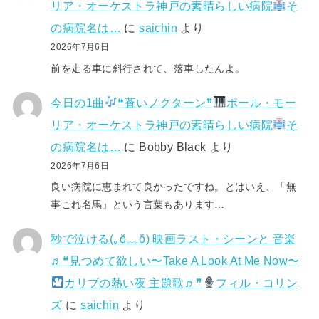
リア・オーケストラ神戸の素晴らしい病院
そ
の病院名は…
に
saichin
より
2026年7月6日
前を走る車に斜行されて、落車したんよ。
今日の1曲
❝蒼いノクターン❞
ポール・モー
リア・オーケストラ神戸の素晴らしい病院
そ
の病院名は…
に
Bobby Black
より
2026年7月6日
良い病院に恵まれて良かったですね。とはいえ、「無
事これ名馬」という言葉もあります…
秒で泣ける(⁠｡⁠ŏ⁠﹏⁠ŏ⁠) 映画ラスト・シーンと 音楽
♬❝見つめて欲しい〜Take A Look At Me Now〜
カリブの熱い夜 主題歌♬❞
フィル・コリン
ズ
に
saichin
より