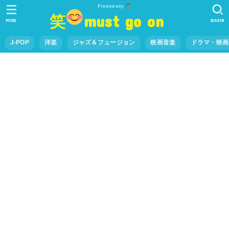
Freeeeasy
笑
must go on
MENU
SEARCH
J-POP
洋楽
ジャズ＆フュージョン
映画音楽
ドラマ・映画