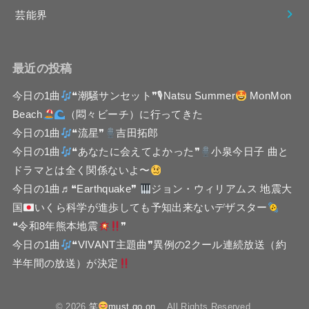
芸能界
最近の投稿
今日の1曲
❝潮騒サンセット❞🎙Natsu Summer
MonMon
Beach
（悶々ビーチ）に行ってきた
今日の1曲
❝流星❞
吉田拓郎
今日の1曲
❝あなたに会えてよかった❞
小泉今日子 曲と
ドラマとは全く関係ないよ〜
今日の1曲♬❝Earthquake❞
ジョン・ウィリアムス 地震大
国
いくら科学が進歩しても予知出来ないデザスター
❝令和8年熊本地震
❞
今日の1曲
❝VIVANT主題曲❞異例の2クール連続放送（約
半年間の放送）が決定
© 2026
笑
must go on
All Rights Reserved.