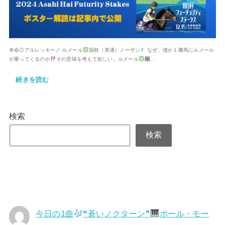
本命◎アルレッキーノ ルメール
国枝（美浦）ノーザンＦ なぜ、僅か１勝馬にルメール
が乗ってくるのか
その意味を考えて欲しい。ルメール
࿠...
続きを読む
検索
検索
今日の1曲
❝蒼いノクターン❞
ポール・モー