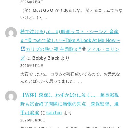
2026年7月3日
（笑）Must Go Onでもあるしな。 笑えるコラムでもな
いけど…(⁠◔⁠‿⁠…
秒で泣ける(⁠｡⁠ŏ⁠﹏⁠ŏ⁠) 映画ラスト・シーンと 音楽
♬❝見つめて欲しい〜Take A Look At Me Now〜
カリブの熱い夜 主題歌♬❞
フィル・コリン
ズ
に
Bobby Black
より
2026年7月1日
大変でしたね。 コラムが毎日続いてるので、お元気な
んだとばっかり思ってました。…
【W杯】森保J、わずか1分に泣く… 延長戦視
野も試合終了間際に痛恨の失点 森保監督、選
手は涙涙
に
saichin
より
2026年6月30日