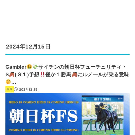
2024年12月15日
Gambler
サイチンの朝日杯フューチュリティ・
S
(Ｇ１)予想
僅か１勝馬
にルメールが乗る意味
…
2024.12.15
競馬