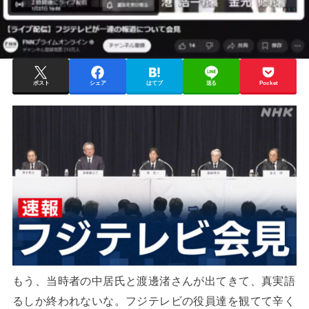
ポスト
シェア
はてブ
送る
Pocket
もう、当時者の中居氏と渡邊渚さんが出てきて、真実語
るしか終われないな。フジテレビの役員達を観てて辛く