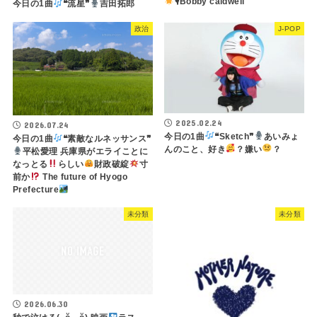
🎙Bobby caldwell
今日の1曲
❝流星❞
吉田拓郎
政治
J-POP
2025.02.24
2026.07.24
今日の1曲
❝Sketch❞
あいみょ
今日の1曲
❝素敵なルネッサンス❞
んのこと、好き
？嫌い
？
平松愛理 兵庫県がエライことに
なっとる
らしい
財政破綻
寸
前か
The future of Hyogo
Prefecture
未分類
未分類
2026.06.30