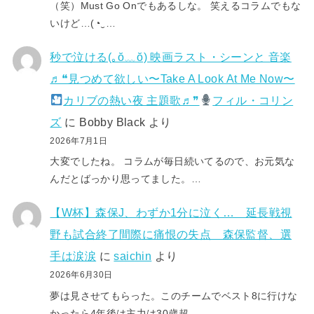
（笑）Must Go Onでもあるしな。 笑えるコラムでもな
いけど…(⁠◔⁠‿⁠…
秒で泣ける(⁠｡⁠ŏ⁠﹏⁠ŏ⁠) 映画ラスト・シーンと 音楽
♬❝見つめて欲しい〜Take A Look At Me Now〜
カリブの熱い夜 主題歌♬❞
フィル・コリン
ズ
に
Bobby Black
より
2026年7月1日
大変でしたね。 コラムが毎日続いてるので、お元気な
んだとばっかり思ってました。…
【W杯】森保J、わずか1分に泣く… 延長戦視
野も試合終了間際に痛恨の失点 森保監督、選
手は涙涙
に
saichin
より
2026年6月30日
夢は見させてもらった。このチームでベスト8に行けな
かったら4年後は主力は30歳超…