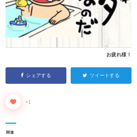
お疲れ様！
シェアする
ツイートする
+1
関連