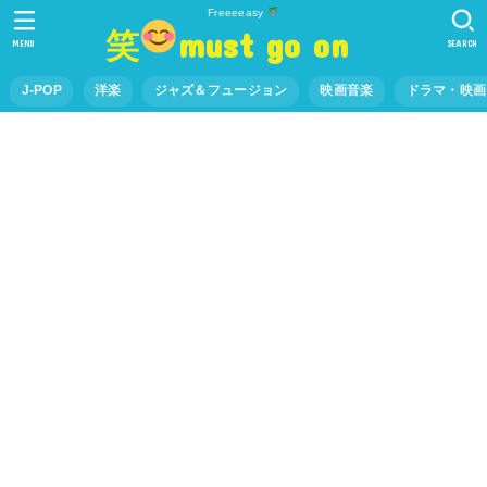
Freeeeasy
笑
must go on
MENU
SEARCH
J-POP
洋楽
ジャズ＆フュージョン
映画音楽
ドラマ・映画