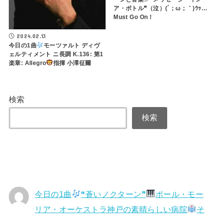
ア・ボトル❞（泣）(´；ω；｀)ｳｯ…
Must Go On！
2024.02.13
今日の1曲
モーツァルト ディヴ
ェルティメント ニ長調 K.136: 第1
楽章: Allegro
指揮 小澤征爾
検索
検索
今日の1曲
❝蒼いノクターン❞
ポール・モー
リア・オーケストラ神戸の素晴らしい病院
そ