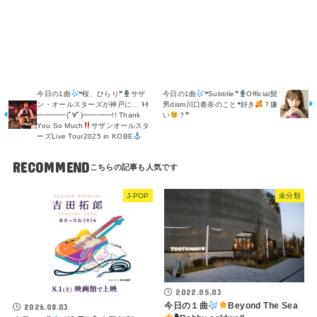
今日の1曲
❝桜、ひらり❞
サザ
今日の1曲
❝Subtitle❞
Official髭
ン・オールスターズが神戸に… ｷﾀ
男dism川口春奈のこと❝好き
？嫌
━━━━(ﾟ∀ﾟ)━━━━!! Thank
い
？❞
You So Much
サザンオールスタ
ーズLive Tour2025 in KOBE
RECOMMEND
J-POP
未分類
2022.05.03
今日の１曲
Beyond The Sea
2026.08.03