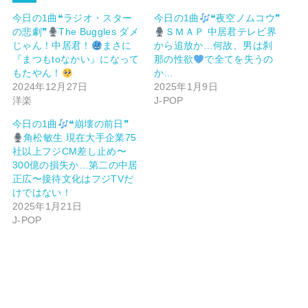
今日の1曲❝ラジオ・スター
今日の1曲
❝夜空ノムコウ❞
の悲劇❞
The Buggles ダメ
ＳＭＡＰ 中居君テレビ界
じゃん！中居君！
まさに
から追放か…何故、男は刹
『まつもtoなかい』になって
那の性欲
で全てを失うの
もたやん！
か…
2024年12月27日
2025年1月9日
洋楽
J-POP
今日の1曲
❝崩壊の前日❞
角松敏生 現在大手企業75
社以上フジCM差し止め〜
300億の損失か…第二の中居
正広〜接待文化はフジTVだ
けではない！
2025年1月21日
J-POP