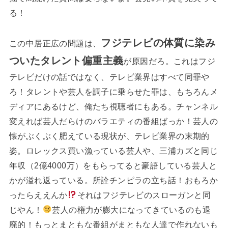
る！
フジテレビの体質に染み
この中居正広の問題は、
ついたタレント偏重主義
が原因だろ。これはフジ
テレビだけの話ではなく、テレビ業界はすべて同罪や
ろ！タレントや芸人を調子に乗らせた罪は、もちろんメ
ディアにあるけど、俺たち視聴者にもある。チャンネル
変えれば芸人だらけのバラエティの番組ばっか！芸人の
懐がぶくぶく肥えている現状が、テレビ業界の末期的
姿。ロレックス買い漁っている芸人や、三浦カズと同じ
年収（2億4000万）をもらってると豪語している芸人と
かが溢れ返っている。所詮チンピラの立ち話！おもろか
ったらええんか
それはフジテレビのスローガンと同
じやん！
芸人の権力が膨大になってきているのも退
廃的！もっとまともな番組がまともな人達で作れないも