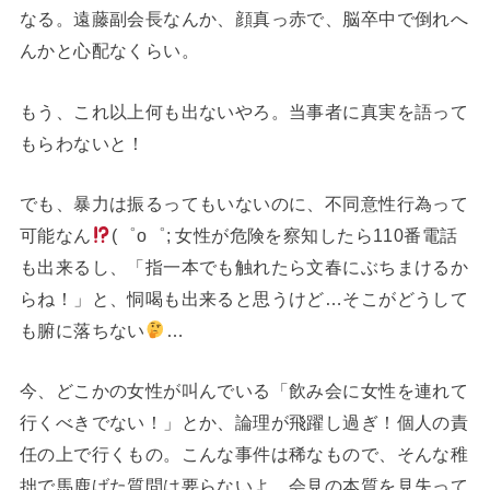
なる。遠藤副会長なんか、顔真っ赤で、脳卒中で倒れへ
んかと心配なくらい。
もう、これ以上何も出ないやろ。当事者に真実を語って
もらわないと！
でも、暴力は振るってもいないのに、不同意性行為って
可能なん
(⁠゜⁠o⁠゜⁠; 女性が危険を察知したら110番電話
も出来るし、「指一本でも触れたら文春にぶちまけるか
らね！」と、恫喝も出来ると思うけど…そこがどうして
も腑に落ちない
…
今、どこかの女性が叫んでいる「飲み会に女性を連れて
行くべきでない！」とか、論理が飛躍し過ぎ！個人の責
任の上で行くもの。こんな事件は稀なもので、そんな稚
拙で馬鹿げた質問は要らないよ。会見の本質を見失って