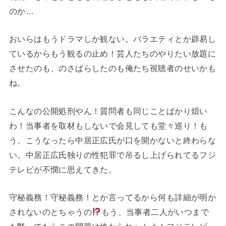
のか…
おいらはもうドラマしか観ない。バラエティとか辟易し
ているからもう観るの止め！芸人たちのやりたい放題に
させたのも、のさばらしたのも俺たち視聴者のせいかも
ね。
こんなの公開処刑やん！質問者も同じことばかり煩い
わ！当事者を取材もしないで会見しても堂々巡り！も
う、こうなったら中居正広氏が口を開かないと終わらな
い。中居正広氏独りの性犯罪で吊るし上げられてるフジ
テレビが不憫に思えてきた。
守秘義務！守秘義務！とか言ってるから何も詳細が明か
されないのとちゃうの
もう、当事者二人がいつまで