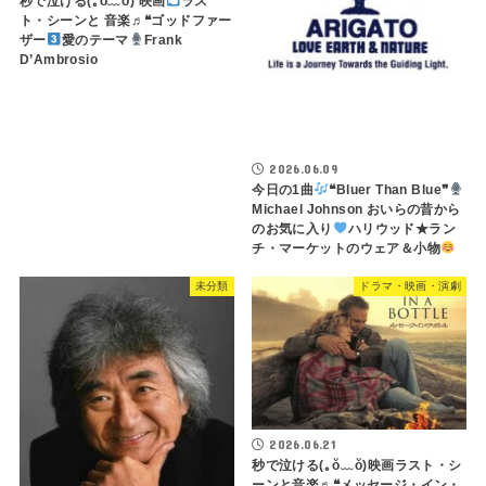
秒で泣ける(⁠｡⁠ŏ⁠﹏⁠ŏ⁠) 映画
ラス
ト・シーンと 音楽♬❝ゴッドファー
ザー
愛のテーマ
Frank
D’Ambrosio
2026.06.09
今日の1曲
❝Bluer Than Blue❞
Michael Johnson おいらの昔から
のお気に入り
ハリウッド★ラン
チ・マーケットのウェア＆小物
未分類
ドラマ・映画・演劇
2026.06.21
秒で泣ける(⁠｡⁠ŏ⁠﹏⁠ŏ⁠)映画ラスト・シ
ーンと音楽♬❝メッセージ・イン・