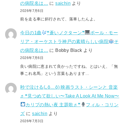
の病院名は…
に
saichin
より
2026年7月6日
前を走る車に斜行されて、落車したんよ。
今日の1曲
❝蒼いノクターン❞
ポール・モー
リア・オーケストラ神戸の素晴らしい病院
そ
の病院名は…
に
Bobby Black
より
2026年7月6日
良い病院に恵まれて良かったですね。とはいえ、「無
事これ名馬」という言葉もあります…
秒で泣ける(⁠｡⁠ŏ⁠﹏⁠ŏ⁠) 映画ラスト・シーンと 音楽
♬❝見つめて欲しい〜Take A Look At Me Now〜
カリブの熱い夜 主題歌♬❞
フィル・コリン
ズ
に
saichin
より
2026年7月3日