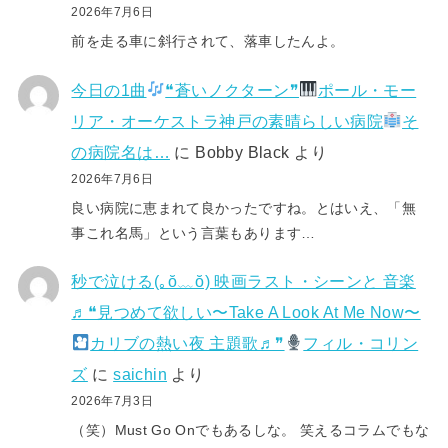
2026年7月6日
前を走る車に斜行されて、落車したんよ。
今日の1曲
❝蒼いノクターン❞
ポール・モー
リア・オーケストラ神戸の素晴らしい病院
そ
の病院名は…
に
Bobby Black
より
2026年7月6日
良い病院に恵まれて良かったですね。とはいえ、「無
事これ名馬」という言葉もあります…
秒で泣ける(⁠｡⁠ŏ⁠﹏⁠ŏ⁠) 映画ラスト・シーンと 音楽
♬❝見つめて欲しい〜Take A Look At Me Now〜
カリブの熱い夜 主題歌♬❞
フィル・コリン
ズ
に
saichin
より
2026年7月3日
（笑）Must Go Onでもあるしな。 笑えるコラムでもな