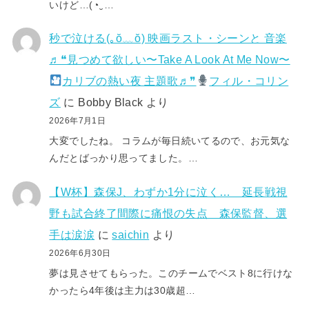
いけど…(⁠◔⁠‿⁠…
秒で泣ける(⁠｡⁠ŏ⁠﹏⁠ŏ⁠) 映画ラスト・シーンと 音楽
♬❝見つめて欲しい〜Take A Look At Me Now〜
カリブの熱い夜 主題歌♬❞
フィル・コリン
ズ
に
Bobby Black
より
2026年7月1日
大変でしたね。 コラムが毎日続いてるので、お元気な
んだとばっかり思ってました。…
【W杯】森保J、わずか1分に泣く… 延長戦視
野も試合終了間際に痛恨の失点 森保監督、選
手は涙涙
に
saichin
より
2026年6月30日
夢は見させてもらった。このチームでベスト8に行けな
かったら4年後は主力は30歳超…