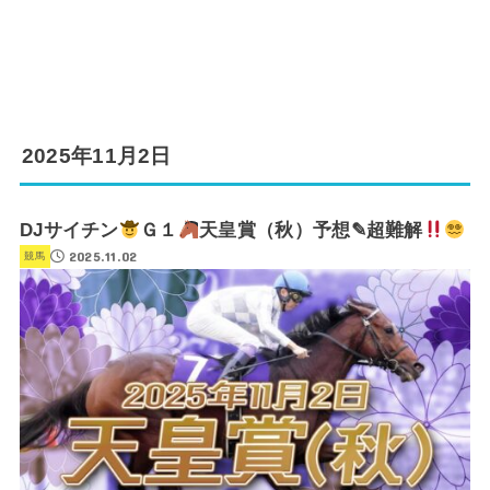
2025年11月2日
DJサイチン
Ｇ１
天皇賞（秋）予想✎超難解
2025.11.02
競馬