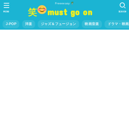
Freeeeasy
笑
must go on
MENU
SEARCH
J-POP
洋楽
ジャズ＆フュージョン
映画音楽
ドラマ・映画