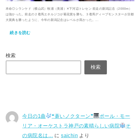
本命◎シランケド（横山武）牧浦（美浦）✕下河辺トレセン 前走の新潟記念（2000m）
は強かった。前走の２着馬エネルジコが菊花賞を勝ち、３着馬ディープモンスターが京都
大賞典を勝ったように、今年の新潟記念はレベルが高かった。...
続きを読む
検索
検索
今日の1曲
❝蒼いノクターン❞
ポール・モー
リア・オーケストラ神戸の素晴らしい病院
そ
の病院名は…
に
saichin
より