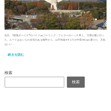
先日、❝団塊ボーイズ❞のバイク
ツーリング・フェローのハッチ
と、万博公園に行っ
た。ルートはおいらの自宅のある鶴甲から、山手幹線➜Ｒ171➜中環➜Expo通りだ。天気
はいい...
続きを読む
検索
検索