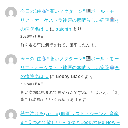
今日の1曲
❝蒼いノクターン❞
ポール・モー
リア・オーケストラ神戸の素晴らしい病院
そ
の病院名は…
に
saichin
より
2026年7月6日
前を走る車に斜行されて、落車したんよ。
今日の1曲
❝蒼いノクターン❞
ポール・モー
リア・オーケストラ神戸の素晴らしい病院
そ
の病院名は…
に
Bobby Black
より
2026年7月6日
良い病院に恵まれて良かったですね。とはいえ、「無
事これ名馬」という言葉もあります…
秒で泣ける(⁠｡⁠ŏ⁠﹏⁠ŏ⁠) 映画ラスト・シーンと 音楽
♬❝見つめて欲しい〜Take A Look At Me Now〜