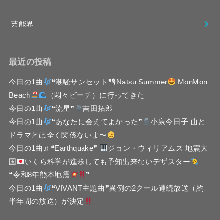
芸能界
最近の投稿
今日の1曲
❝潮騒サンセット❞🎙Natsu Summer
MonMon
Beach
（悶々ビーチ）に行ってきた
今日の1曲
❝流星❞
吉田拓郎
今日の1曲
❝あなたに会えてよかった❞
小泉今日子 曲と
ドラマとは全く関係ないよ〜
今日の1曲♬❝Earthquake❞
ジョン・ウィリアムス 地震大
国
いくら科学が進歩しても予知出来ないデザスター
❝令和8年熊本地震
❞
今日の1曲
❝VIVANT主題曲❞異例の2クール連続放送（約
半年間の放送）が決定