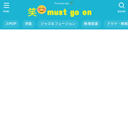
Freeeeasy
笑
must go on
MENU
SEARCH
J-POP
洋楽
ジャズ＆フュージョン
映画音楽
ドラマ・映画