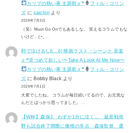
カリブの熱い夜 主題歌♬❞
フィル・コリン
ズ
に
saichin
より
2026年7月3日
（笑）Must Go Onでもあるしな。 笑えるコラムでもな
いけど…(⁠◔⁠‿⁠…
秒で泣ける(⁠｡⁠ŏ⁠﹏⁠ŏ⁠) 映画ラスト・シーンと 音楽
♬❝見つめて欲しい〜Take A Look At Me Now〜
カリブの熱い夜 主題歌♬❞
フィル・コリン
ズ
に
Bobby Black
より
2026年7月1日
大変でしたね。 コラムが毎日続いてるので、お元気な
んだとばっかり思ってました。…
【W杯】森保J、わずか1分に泣く… 延長戦視
野も試合終了間際に痛恨の失点 森保監督、選