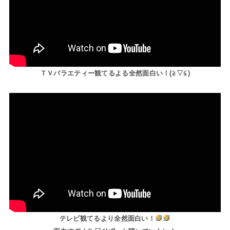
ＴＶバラエティー観てるよる全然面白い！(⁠≧⁠▽⁠≦⁠)
テレビ観てるより全然面白い！