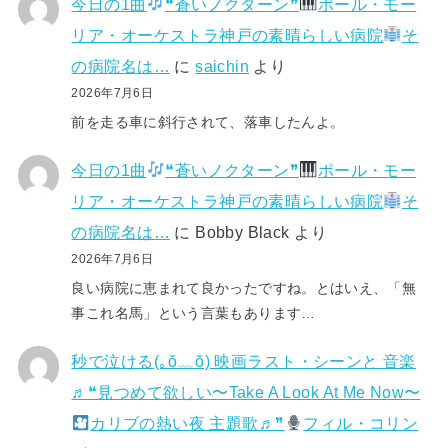
今日の1曲
❝蒼いノクターン❞
ポール・モー
リア・オーケストラ神戸の素晴らしい病院
そ
の病院名は…
に
saichin
より
2026年7月6日
前を走る車に斜行されて、落車したんよ。
今日の1曲
❝蒼いノクターン❞
ポール・モー
リア・オーケストラ神戸の素晴らしい病院
そ
の病院名は…
に
Bobby Black
より
2026年7月6日
良い病院に恵まれて良かったですね。とはいえ、「無
事これ名馬」という言葉もあります…
秒で泣ける(⁠｡⁠ŏ⁠﹏⁠ŏ⁠) 映画ラスト・シーンと 音楽
♬❝見つめて欲しい〜Take A Look At Me Now〜
カリブの熱い夜 主題歌♬❞
フィル・コリン