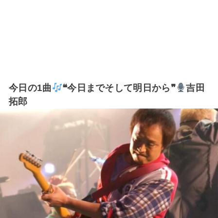
今日の1曲
❝今日までそして明日から❞
吉田
拓郎