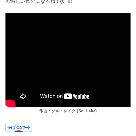
も愉しい気分になるね！(⁠θ⁠‿⁠θ⁠)
作曲：ソル・レイク (Sol Lake)