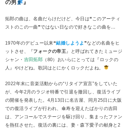
の男
』
拓郎の曲は、名曲だらけだけど、今日は❝このアーティ
ストのこの一曲❞ではない日なので好きなこの曲を…
1970年のデビュー以来❝
結婚しようよ
❞などの名曲をヒ
ットさせ、『
フォークの帝王
』と呼ばれてきたミュージ
シャン・
吉田拓郎
（80）おいらにとっては『ロックの
人』やけどね。歌詞はとにかくロックだよね。
2022年末に音楽活動からの“リタイア宣言”をしていた
が、今年2月のラジオ特番で引退を撤回し、復活ライブ
の開催を発表した。4月13日に名古屋、同月25日に大阪
での復活ライブが行われ、傘寿を迎えたばかりの吉田
は、アンコールでステージを駆け回り、集まったファン
を熱狂させた。復活の裏には、妻・森下愛子の献身と2