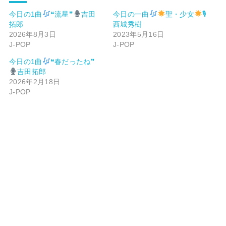
今日の1曲
❝流星❞
吉田
今日の一曲
聖・少女
🎙
拓郎
西城秀樹
2026年8月3日
2023年5月16日
J-POP
J-POP
今日の1曲
❝春だったね❞
吉田拓郎
2026年2月18日
J-POP