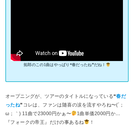
拓郎のこの1曲はやっぱり❝春だったね❞だね！
オープニングが、ツアーのタイトルになっている❝
春だ
ったね
❞コレは、ファンは随喜の涙を流すやろね〜(´；
ω；｀) 11曲で23000円かぁ〜
1曲単価2000円か…
『フォークの帝王』だけの事あるね
！