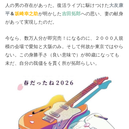
人の男の存在があった。復活ライブに駆けつけた
大友康
平
＆
坂崎幸之助
が明かした
吉田拓郎
への思い、妻の献身
があって実現したのだ。
今なら、数万人分が即完売！になるのに、２０００人規
模の会場で愛知と大阪のみ。そして何故か東京ではやら
ない。この身勝手さ（良い意味で）が80歳になっても
未だ、自分の我儘をを貫く所が拓郎らしい。