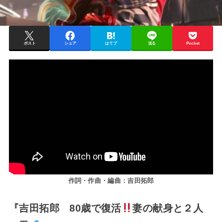
ポスト
シェア
はてブ
送る
Pocket
作詞・作曲・編曲：吉田拓郎
『吉田拓郎 80歳で復活
妻の献身と２人