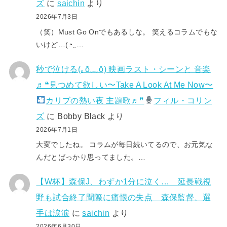
ズ
に
saichin
より
2026年7月3日
（笑）Must Go Onでもあるしな。 笑えるコラムでもな
いけど…(⁠◔⁠‿⁠…
秒で泣ける(⁠｡⁠ŏ⁠﹏⁠ŏ⁠) 映画ラスト・シーンと 音楽
♬❝見つめて欲しい〜Take A Look At Me Now〜
カリブの熱い夜 主題歌♬❞
フィル・コリン
ズ
に
Bobby Black
より
2026年7月1日
大変でしたね。 コラムが毎日続いてるので、お元気な
んだとばっかり思ってました。…
【W杯】森保J、わずか1分に泣く… 延長戦視
野も試合終了間際に痛恨の失点 森保監督、選
手は涙涙
に
saichin
より
2026年6月30日