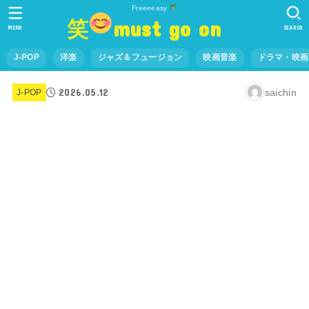
Freeeeasy
笑
must go on
MENU
SEARCH
J-POP
洋楽
ジャズ＆フュージョン
映画音楽
ドラマ・映画
2026.05.12
saichin
J-POP