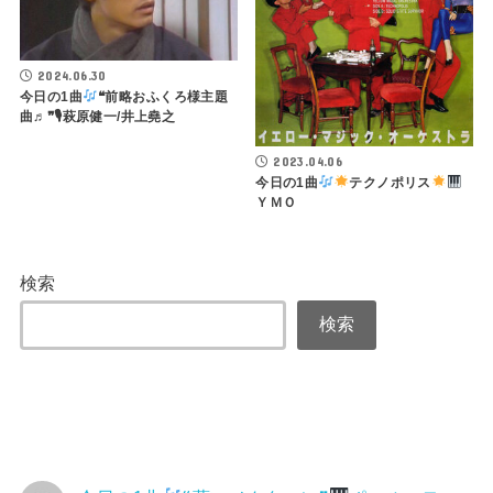
2024.06.30
今日の1曲
❝前略おふくろ様主題
曲♬❞🎙萩原健一/井上堯之
2023.04.06
今日の1曲
テクノポリス
ＹＭＯ
検索
検索