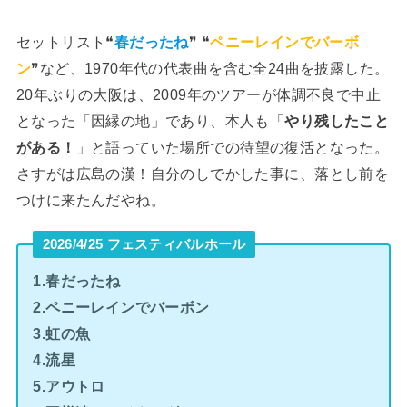
セットリスト❝
春だったね
❞ ❝
ペニーレインでバーボ
ン
❞など、1970年代の代表曲を含む全24曲を披露した。
20年ぶりの大阪は、2009年のツアーが体調不良で中止
となった「因縁の地」であり、本人も「
やり残したこと
がある！
」と語っていた場所での待望の復活となった。
さすがは広島の漢！自分のしでかした事に、落とし前を
つけに来たんだやね。
2026/4/25 フェスティバルホール
1.春だったね
2.ペニーレインでバーボン
3.虹の魚
4.流星
5.アウトロ