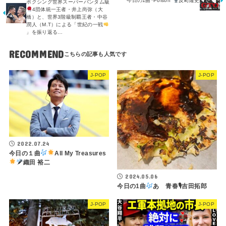
今日の1曲❝Poison❞
反町隆史
ボクシング世界スーパーバンタム級
4団体統一王者・井上尚弥（大
橋）と、世界3階級制覇王者・中谷
潤人（M.T）による「世紀の一戦
」を振り返る…
RECOMMEND
J-POP
J-POP
2022.07.24
今日の１曲
All My Treasures
織田 裕二
2024.05.06
今日の1曲
あゝ青春🎙吉田拓郎
J-POP
J-POP