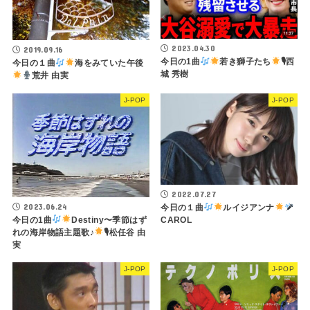
2023.04.30
2019.09.16
今日の1曲
若き獅子たち
🎙西
今日の１曲
海をみていた午後
城 秀樹
荒井 由実
J-POP
J-POP
2022.07.27
2023.06.24
今日の１曲
ルイジアンナ
今日の1曲
Destiny〜季節はず
CAROL
れの海岸物語主題歌♪
🎙松任谷 由
実
J-POP
J-POP