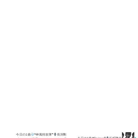
今日の1曲
❝神風特攻隊❞
長渕剛