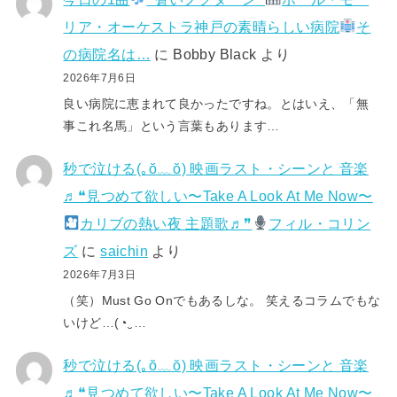
リア・オーケストラ神戸の素晴らしい病院
そ
の病院名は…
に
Bobby Black
より
2026年7月6日
良い病院に恵まれて良かったですね。とはいえ、「無
事これ名馬」という言葉もあります…
秒で泣ける(⁠｡⁠ŏ⁠﹏⁠ŏ⁠) 映画ラスト・シーンと 音楽
♬❝見つめて欲しい〜Take A Look At Me Now〜
カリブの熱い夜 主題歌♬❞
フィル・コリン
ズ
に
saichin
より
2026年7月3日
（笑）Must Go Onでもあるしな。 笑えるコラムでもな
いけど…(⁠◔⁠‿⁠…
秒で泣ける(⁠｡⁠ŏ⁠﹏⁠ŏ⁠) 映画ラスト・シーンと 音楽
♬❝見つめて欲しい〜Take A Look At Me Now〜