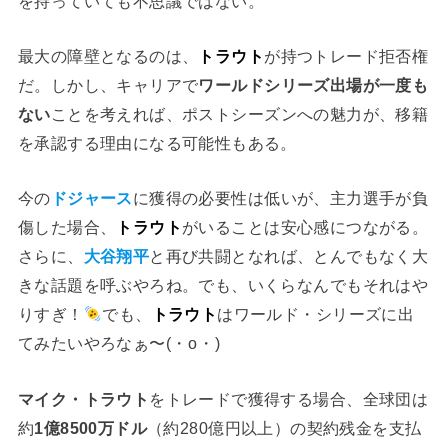
を持っていても不思議ではない。
最大の障壁となるのは、
トラウト
が持つトレード拒否権
だ。しかし、キャリアで
ワールドシリーズ出場が一度も
ない
ことを考えれば、ポストシーズンへの魅力が、移籍
を承認する理由になる可能性もある。
今の
ドジャース
に獲得の必要性は低いが、主力選手が負
傷した場合、
トラウト
がいることは安心感につながる。
さらに、
大谷翔平
と再び共闘となれば、とんでもなく大
きな話題を呼ぶやろね。でも、いくらなんでもそれはや
りすぎ！
でも、
トラウト
はワールド・シリーズに出
てみたいやろなぁ〜(⁠・⁠o⁠・⁠)
マイク・トラウト
をトレードで獲得する場合、全球団は
約
1億8500万ドル
（約280億円以上）の契約残金を支払