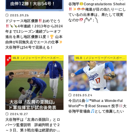
谷翔平
Congratulations Shohei
俺達が目の当たり
にし
ているの出来事は、果たして現実
2025.09.26
なのか
༼⁠⁰⁠o⁠⁰⁠；⁠༽
ドジャース地区優勝
おめでとう
4年連続！2013年から2024
年まで12シーズン連続プレーオフ
進出を果し地区優勝11度！
山本
由伸が6回無失点でエースの仕事
大谷翔平は54号で花添える！
MLB（メジャーリーグベースボール）
MLB（メジャーリーグベースボール）
2026.05.24
今日の1曲
❝What a Wonderful
World❞〜
Rod Stewart 投手
大
谷翔平登場曲
として推薦したい
2024.10.27
大谷翔平は「左肩の亜脱臼」とロ
バーツ監督説明 詳細判明まで２
～３日、第３戦出場は絶望的か…