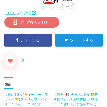
にほんブログ村
シェアする
ツイートする
+2
関連
今日の1曲
イージー・ラ
【速報
】今日の1曲
若
ヴァー
🎙フィリップ・ベイ
き獅子たち🎙西城秀樹 大谷翔
リー∧フィル・コリンズ
平「２番DH」で古巣エンゼ