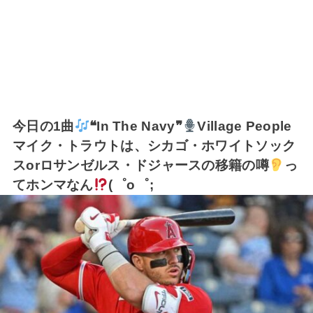
今日の1曲
❝In The Navy❞
Village People
マイク・トラウトは、シカゴ・ホワイトソック
スorロサンゼルス・ドジャースの移籍の噂
っ
てホンマなん
(⁠゜⁠o⁠゜⁠;