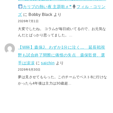
カリブの熱い夜 主題歌♬❞
フィル・コリン
ズ
に
Bobby Black
より
2026年7月1日
大変でしたね。 コラムが毎日続いてるので、お元気な
んだとばっかり思ってました。…
【W杯】森保J、わずか1分に泣く… 延長戦視
野も試合終了間際に痛恨の失点 森保監督、選
手は涙涙
に
saichin
より
2026年6月30日
夢は見させてもらった。このチームでベスト8に行けな
かったら4年後は主力は30歳超…