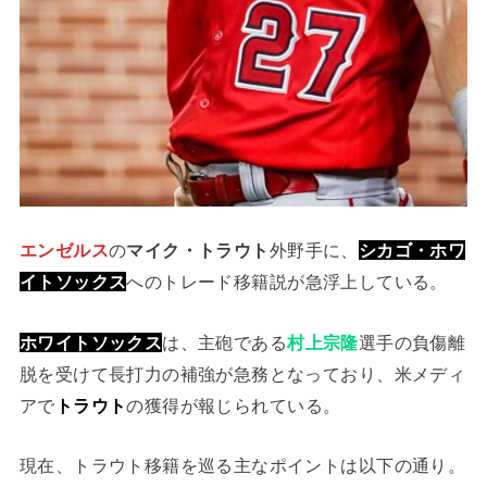
エンゼルス
の
マイク・トラウト
外野手に、
シカゴ・ホワ
イトソックス
へのトレード移籍説が急浮上している。
ホワイトソックス
は、主砲である
村上宗隆
選手の負傷離
脱を受けて長打力の補強が急務となっており、米メディ
アで
トラウト
の獲得が報じられている。
現在、トラウト移籍を巡る主なポイントは以下の通り。