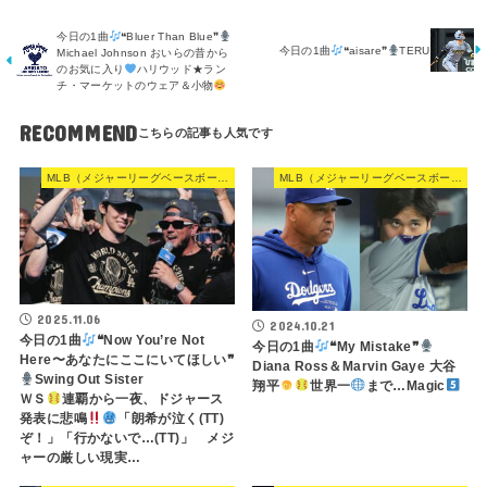
今日の1曲
❝Bluer Than Blue❞
今日の1曲
❝aisare❞
TERU
Michael Johnson おいらの昔から
のお気に入り
ハリウッド★ラン
チ・マーケットのウェア＆小物
RECOMMEND
MLB（メジャーリーグベースボール）
MLB（メジャーリーグベースボール）
2025.11.06
2024.10.21
今日の1曲
❝Now You’re Not
今日の1曲
❝My Mistake❞
Here〜あなたにここにいてほしい❞
Diana Ross＆Marvin Gaye 大谷
Swing Out Sister
翔平
世界一
まで…Magic
ＷＳ
連覇から一夜、ドジャース
発表に悲鳴
「朗希が泣く(TT)
ぞ！」「行かないで…(TT)」 メジ
ャーの厳しい現実…