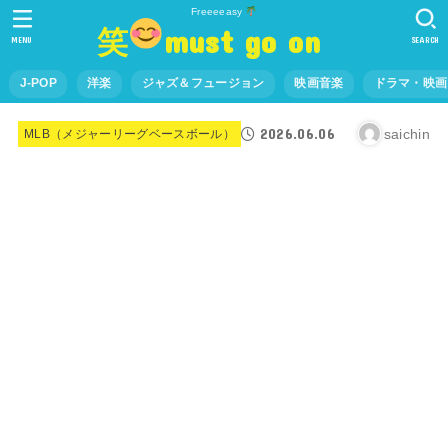
Freeeeasy
笑
must go on
MENU
SEARCH
J-POP
洋楽
ジャズ＆フュージョン
映画音楽
ドラマ・映画
2026.06.06
saichin
MLB（メジャーリーグベースボール）