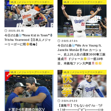
MLB（メジャーリーグベースボール）
MLB（メジャーリーグベースボール）
2025.05.15
今日の1曲
❝New Kid in Town❞
Trisha Yearwood【日本人メジャ
2025.07.04
ーリーガーに明
暗☁】
今日の1曲
❝We Are Young ft.
Janelle Monáe
Fun カーショ
ー、史上20人目の通算3000奪三振
達成
ドジャース
一筋18年
目、本拠地ファン大声援
MLB（メジャーリーグベースボール）
MLB（メジャーリーグベースボール）
2024.09.20
【速報
】でもないか(*ﾉω・*)ﾃ
ﾍ！ｷﾀ━━━━(ﾟ∀ﾟ)━━━━!!大