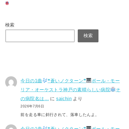
検索
検索
今日の1曲
❝蒼いノクターン❞
ポール・モー
リア・オーケストラ神戸の素晴らしい病院
そ
の病院名は…
に
saichin
より
2026年7月6日
前を走る車に斜行されて、落車したんよ。
今日の1曲
❝蒼いノクターン❞
ポール・モー