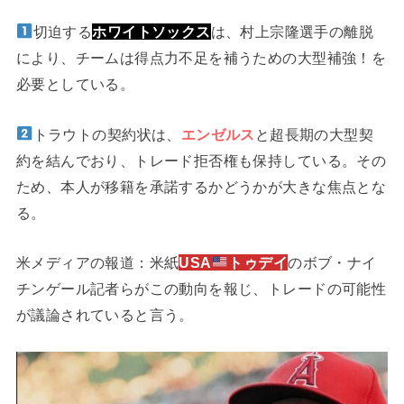
切迫する
ホワイトソックス
は、村上宗隆選手の離脱
により、チームは得点力不足を補うための大型補強！を
必要としている。
トラウトの契約状は、
エンゼルス
と超長期の大型契
約を結んでおり、トレード拒否権も保持している。その
ため、本人が移籍を承諾するかどうかが大きな焦点とな
る。
米メディアの報道：米紙
USA
トゥデイ
のボブ・ナイ
チンゲール記者らがこの動向を報じ、トレードの可能性
が議論されていると言う。