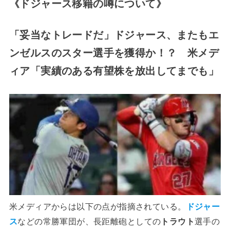
《ドジャース移籍の噂について》
「妥当なトレードだ」ドジャース、またもエ
ンゼルスのスター選手を獲得か！？ 米メデ
ィア「実績のある有望株を放出してまでも」
米メディアからは以下の点が指摘されている。
ドジャー
ス
などの常勝軍団が、長距離砲としての
トラウト
選手の