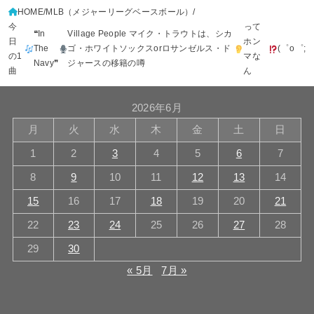
HOME
MLB（メジャーリーグベースボール）
今
って
❝In
Village People マイク・トラウトは、シカ
日
ホン
The
ゴ・ホワイトソックスorロサンゼルス・ド
(⁠゜⁠o⁠゜⁠;
の1
マな
Navy❞
ジャースの移籍の噂
曲
ん
2026年6月
月
火
水
木
金
土
日
1
2
3
4
5
6
7
8
9
10
11
12
13
14
15
16
17
18
19
20
21
22
23
24
25
26
27
28
29
30
« 5月
7月 »