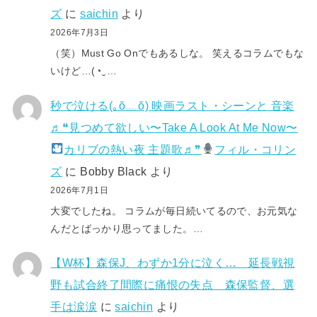
ズ
に
saichin
より
2026年7月3日
（笑）Must Go Onでもあるしな。 笑えるコラムでもな
いけど…(⁠◔⁠‿⁠…
秒で泣ける(⁠｡⁠ŏ⁠﹏⁠ŏ⁠) 映画ラスト・シーンと 音楽
♬❝見つめて欲しい〜Take A Look At Me Now〜
カリブの熱い夜 主題歌♬❞
フィル・コリン
ズ
に
Bobby Black
より
2026年7月1日
大変でしたね。 コラムが毎日続いてるので、お元気な
んだとばっかり思ってました。…
【W杯】森保J、わずか1分に泣く… 延長戦視
野も試合終了間際に痛恨の失点 森保監督、選
手は涙涙
に
saichin
より