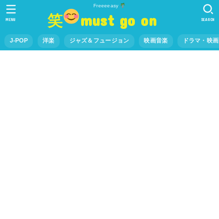
Freeeeasy
笑
must go on
MENU
SEARCH
J-POP
洋楽
ジャズ＆フュージョン
映画音楽
ドラマ・映画