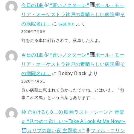
今日の1曲
❝蒼いノクターン❞
ポール・モー
リア・オーケストラ神戸の素晴らしい病院
そ
の病院名は…
に
saichin
より
2026年7月6日
前を走る車に斜行されて、落車したんよ。
今日の1曲
❝蒼いノクターン❞
ポール・モー
リア・オーケストラ神戸の素晴らしい病院
そ
の病院名は…
に
Bobby Black
より
2026年7月6日
良い病院に恵まれて良かったですね。とはいえ、「無
事これ名馬」という言葉もあります…
秒で泣ける(⁠｡⁠ŏ⁠﹏⁠ŏ⁠) 映画ラスト・シーンと 音楽
♬❝見つめて欲しい〜Take A Look At Me Now〜
カリブの熱い夜 主題歌♬❞
フィル・コリン