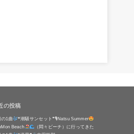
近の投稿
日の1曲
❝潮騒サンセット❞🎙Natsu Summer
nMon Beach
（悶々ビーチ）に行ってきた