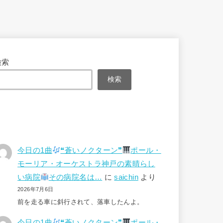
検索
検索
今日の1曲
❝蒼いノクターン❞
ポール・
モーリア・オーケストラ神戸の素晴らし
い病院
その病院名は…
に
saichin
より
2026年7月6日
前を走る車に斜行されて、落車したんよ。
今日の1曲
❝蒼いノクターン❞
ポール・