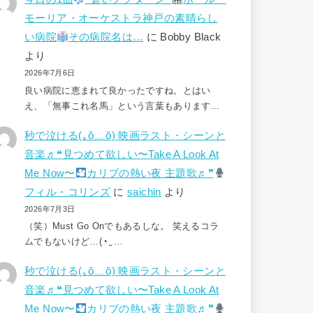
モーリア・オーケストラ神戸の素晴らし
い病院
その病院名は…
に
Bobby Black
より
2026年7月6日
良い病院に恵まれて良かったですね。とはい
え、「無事これ名馬」という言葉もあります…
秒で泣ける(⁠｡⁠ŏ⁠﹏⁠ŏ⁠) 映画ラスト・シーンと
音楽♬❝見つめて欲しい〜Take A Look At
Me Now〜
カリブの熱い夜 主題歌♬❞
フィル・コリンズ
に
saichin
より
2026年7月3日
（笑）Must Go Onでもあるしな。 笑えるコラ
ムでもないけど…(⁠◔⁠‿⁠…
秒で泣ける(⁠｡⁠ŏ⁠﹏⁠ŏ⁠) 映画ラスト・シーンと
音楽♬❝見つめて欲しい〜Take A Look At
Me Now〜
カリブの熱い夜 主題歌♬❞