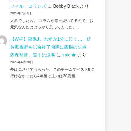
フィル・コリンズ
に
Bobby Black
より
2026年7月1日
大変でしたね。 コラムが毎日続いてるので、お
元気なんだとばっかり思ってました。…
【W杯】森保J、わずか1分に泣く… 延
長戦視野も試合終了間際に痛恨の失点
森保監督、選手は涙涙
に
saichin
より
2026年6月30日
夢は見させてもらった。このチームでベスト8に
行けなかったら4年後は主力は30歳超…