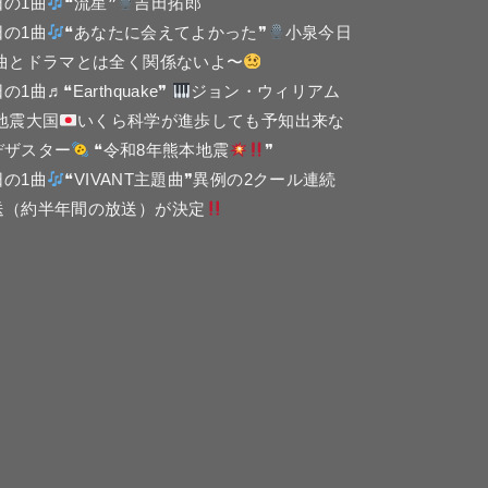
日の1曲
❝流星❞
吉田拓郎
日の1曲
❝あなたに会えてよかった❞
小泉今日
 曲とドラマとは全く関係ないよ〜
の1曲♬❝Earthquake❞
ジョン・ウィリアム
 地震大国
いくら科学が進歩しても予知出来な
デザスター
❝令和8年熊本地震
❞
日の1曲
❝VIVANT主題曲❞異例の2クール連続
送（約半年間の放送）が決定