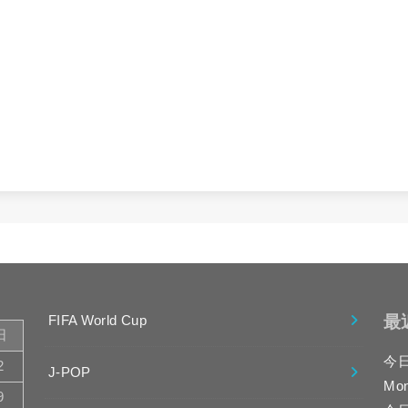
最
FIFA World Cup
日
今
2
J-POP
Mo
9