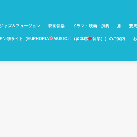
ジャズ＆フュージョン
映画音楽
ドラマ・映画・演劇
旅
競
イチン別サイト（EUPHORIA
MUSIC
（多幸感
音楽））のご案内