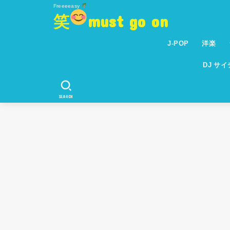
Freeeeasy
笑
must go on
J-POP
洋楽
DJ サ
SEARCH