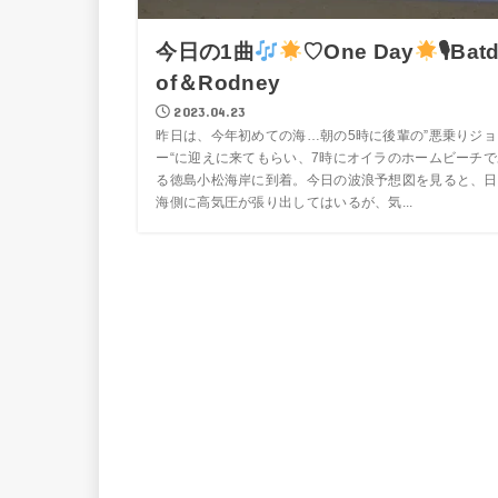
今日の1曲
♡One Day
🎙Batd
of＆Rodney
2023.04.23
昨日は、今年初めての海…朝の5時に後輩の”悪乗りジョ
ー“に迎えに来てもらい、7時にオイラのホームビーチで
る徳島小松海岸に到着。今日の波浪予想図を見ると、日
海側に高気圧が張り出してはいるが、気...