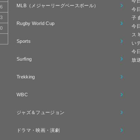
今
MLB（メジャーリーグベースボール）
16
今
23
子
Rugby World Cup
今日
30
ス
Sports
い
今
Surfing
放
Trekking
WBC
ジャズ＆フュージョン
ドラマ・映画・演劇