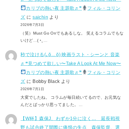
カリブの熱い夜 主題歌♬❞
フィル・コリン
ズ
に
saichin
より
2026年7月3日
（笑）Must Go Onでもあるしな。 笑えるコラムでもな
いけど…(⁠◔⁠‿⁠…
秒で泣ける(⁠｡⁠ŏ⁠﹏⁠ŏ⁠) 映画ラスト・シーンと 音楽
♬❝見つめて欲しい〜Take A Look At Me Now〜
カリブの熱い夜 主題歌♬❞
フィル・コリン
ズ
に
Bobby Black
より
2026年7月1日
大変でしたね。 コラムが毎日続いてるので、お元気な
んだとばっかり思ってました。…
【W杯】森保J、わずか1分に泣く… 延長戦視
野も試合終了間際に痛恨の失点 森保監督、選