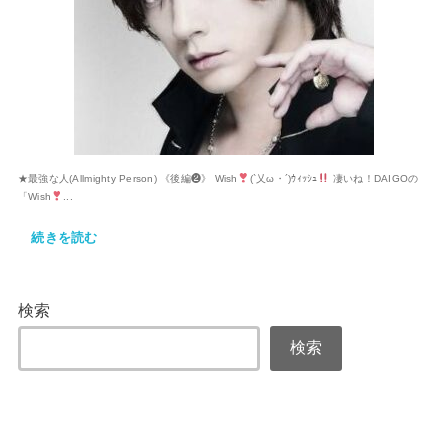
★最強な人(Allmighty Person) 《後編❷》 Wish
(`乂ω・´)ｳｨｯｼｭ
凄いね！DAIGOの
「Wish
...
続きを読む
検索
検索