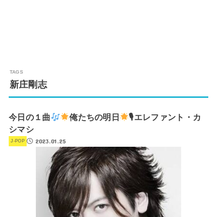
新庄剛志
今日の１曲
俺たちの明日
🎙エレファント・カ
シマシ
2023.01.25
J-POP