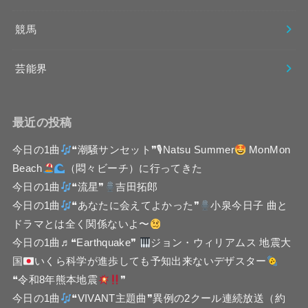
競馬
芸能界
最近の投稿
今日の1曲
❝潮騒サンセット❞🎙Natsu Summer
MonMon
Beach
（悶々ビーチ）に行ってきた
今日の1曲
❝流星❞
吉田拓郎
今日の1曲
❝あなたに会えてよかった❞
小泉今日子 曲と
ドラマとは全く関係ないよ〜
今日の1曲♬❝Earthquake❞
ジョン・ウィリアムス 地震大
国
いくら科学が進歩しても予知出来ないデザスター
❝令和8年熊本地震
❞
今日の1曲
❝VIVANT主題曲❞異例の2クール連続放送（約