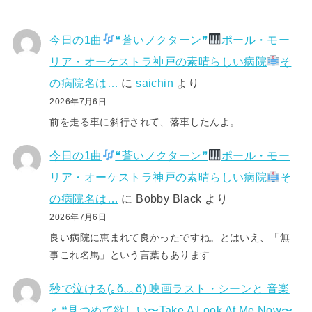
今日の1曲
❝蒼いノクターン❞
ポール・モー
リア・オーケストラ神戸の素晴らしい病院
そ
の病院名は…
に
saichin
より
2026年7月6日
前を走る車に斜行されて、落車したんよ。
今日の1曲
❝蒼いノクターン❞
ポール・モー
リア・オーケストラ神戸の素晴らしい病院
そ
の病院名は…
に
Bobby Black
より
2026年7月6日
良い病院に恵まれて良かったですね。とはいえ、「無
事これ名馬」という言葉もあります…
秒で泣ける(⁠｡⁠ŏ⁠﹏⁠ŏ⁠) 映画ラスト・シーンと 音楽
♬❝見つめて欲しい〜Take A Look At Me Now〜