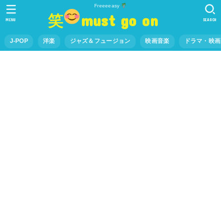
Freeeeasy
笑
must go on
MENU
SEARCH
J-POP
洋楽
ジャズ＆フュージョン
映画音楽
ドラマ・映画