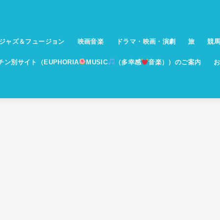
ジャズ＆フュージョン
映画音楽
ドラマ・映画・演劇
旅
競
イチン別サイト（EUPHORIA
MUSIC
（多幸感
音楽））のご案内