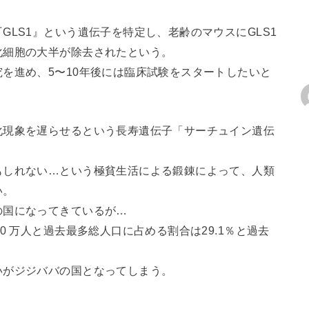
GLS1』という遺伝子を特定し、老齢のマウスにGLS1
化細胞の大半が除去されたという。
を進め、5〜10年後には臨床試験をスタートしたいと
化現象を遅らせるという長寿遺伝子「サーチュイン遺伝
もしれない…という極貧生活による鍛錬によって、人類
い。
の国になってきているが…
0 万人と過去最多総人口に占める割合は29.1％と過去
いがジジババの国となってしまう。