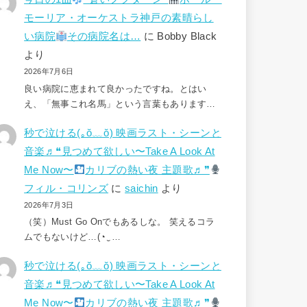
モーリア・オーケストラ神戸の素晴らし
い病院
その病院名は…
に
Bobby Black
より
2026年7月6日
良い病院に恵まれて良かったですね。とはい
え、「無事これ名馬」という言葉もあります…
秒で泣ける(⁠｡⁠ŏ⁠﹏⁠ŏ⁠) 映画ラスト・シーンと
音楽♬❝見つめて欲しい〜Take A Look At
Me Now〜
カリブの熱い夜 主題歌♬❞
フィル・コリンズ
に
saichin
より
2026年7月3日
（笑）Must Go Onでもあるしな。 笑えるコラ
ムでもないけど…(⁠◔⁠‿⁠…
秒で泣ける(⁠｡⁠ŏ⁠﹏⁠ŏ⁠) 映画ラスト・シーンと
音楽♬❝見つめて欲しい〜Take A Look At
Me Now〜
カリブの熱い夜 主題歌♬❞