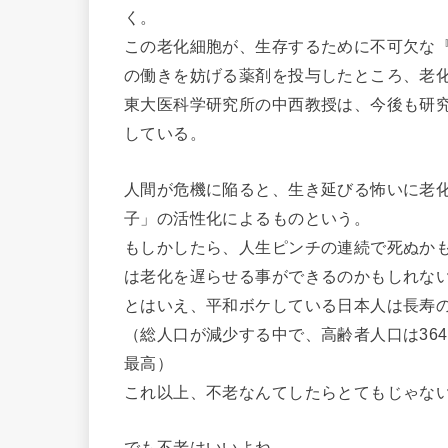
く。
この老化細胞が、生存するために不可欠な『
の働きを妨げる薬剤を投与したところ、老
東大医科学研究所の中西教授は、今後も研究
している。
人間が危機に陥ると、生き延びる怖いに老
子」の活性化によるものという。
もしかしたら、人生ピンチの連続で死ぬか
は老化を遅らせる事ができるのかもしれな
とはいえ、平和ボケしている日本人は長寿
（総人口が減少する中で、高齢者人口は364
最高）
これ以上、不老なんてしたらとてもじゃな
でも不老はいいよね。