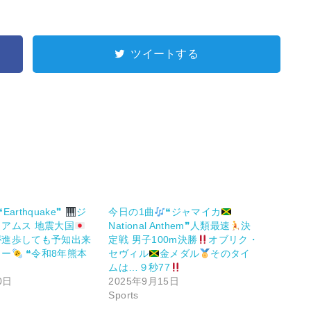
ツイートする
arthquake❞
ジ
今日の1曲
❝ジャマイカ
アムス 地震大国
National Anthem❞人類最速
決
が進歩しても予知出来
定戦 男子100m決勝
オブリク・
ター
❝令和8年熊本
セヴィル
金メダル
そのタイ
ムは…９秒77
0日
2025年9月15日
Sports