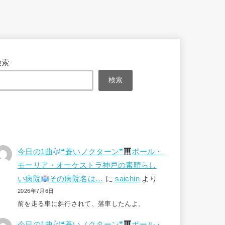
検索
検索
今日の1曲
❝蒼いノクターン❞
ポール・
モーリア・オーケストラ神戸の素晴らし
い病院
その病院名は…
に
saichin
より
2026年7月6日
前を走る車に斜行されて、落車したんよ。
今日の1曲
❝蒼いノクターン❞
ポール・