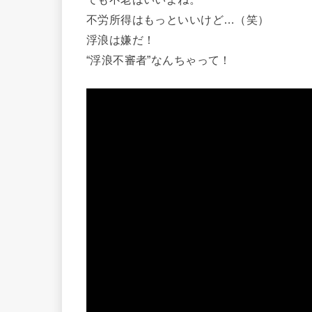
不労所得はもっといいけど…（笑）
浮浪は嫌だ！
“浮浪不審者”なんちゃって！