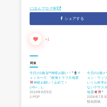
にほんブログ村
シェアする
+1
関連
今日の1曲
❝神様お願い！❞
チ
今日の1曲♬❝E
ェッカーズ 『南海トラフ大地震
ョン・ウィリ
神様お願い！止めて！
いくら科学
(⁠>⁠0⁠<⁠；⁠)』
ないデザス
2024年8月9日
地震
❞
J-POP
2026年7月3
類似投稿