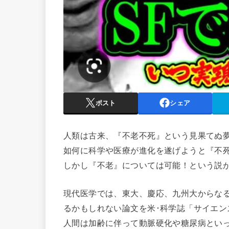
ポスト
シェア
人類は古来、『不老不死』という見果てぬ
如何に科学や医療が進化を遂げようと『不
しかし『不老』については可能！という説
現代医学では、東大、慶応、九州大からなる
るかもしれない論文を米･科学誌「サイエン
人間は加齢に伴って動脈硬化や糖尿病といっ