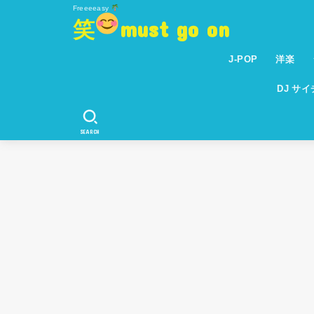
Freeeeasy
笑
must go on
J-POP
洋楽
DJ サ
SEARCH