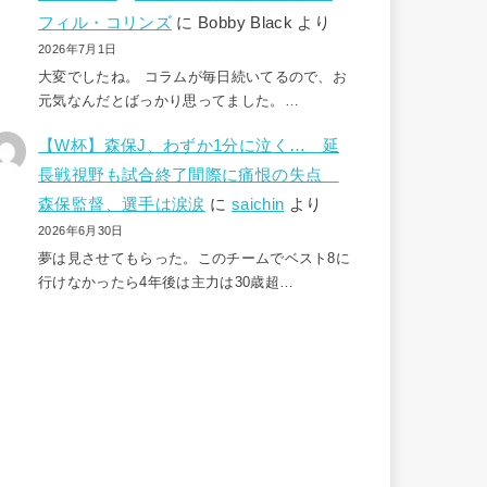
フィル・コリンズ
に
Bobby Black
より
2026年7月1日
大変でしたね。 コラムが毎日続いてるので、お
元気なんだとばっかり思ってました。…
【W杯】森保J、わずか1分に泣く… 延
長戦視野も試合終了間際に痛恨の失点
森保監督、選手は涙涙
に
saichin
より
2026年6月30日
夢は見させてもらった。このチームでベスト8に
行けなかったら4年後は主力は30歳超…