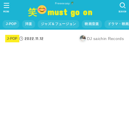
Freeeeasy
笑
must go on
MENU
SEARCH
J-POP
洋楽
ジャズ＆フュージョン
映画音楽
ドラマ・映画
2022.11.12
DJ saichin Records
J-POP