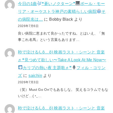
今日の1曲
❝蒼いノクターン❞
ポール・モー
リア・オーケストラ神戸の素晴らしい病院
そ
の病院名は…
に
Bobby Black
より
2026年7月6日
良い病院に恵まれて良かったですね。とはいえ、「無
事これ名馬」という言葉もあります…
秒で泣ける(⁠｡⁠ŏ⁠﹏⁠ŏ⁠) 映画ラスト・シーンと 音楽
♬❝見つめて欲しい〜Take A Look At Me Now〜
カリブの熱い夜 主題歌♬❞
フィル・コリン
ズ
に
saichin
より
2026年7月3日
（笑）Must Go Onでもあるしな。 笑えるコラムでもな
いけど…(⁠◔⁠‿⁠…
秒で泣ける(⁠｡⁠ŏ⁠﹏⁠ŏ⁠) 映画ラスト・シーンと 音楽