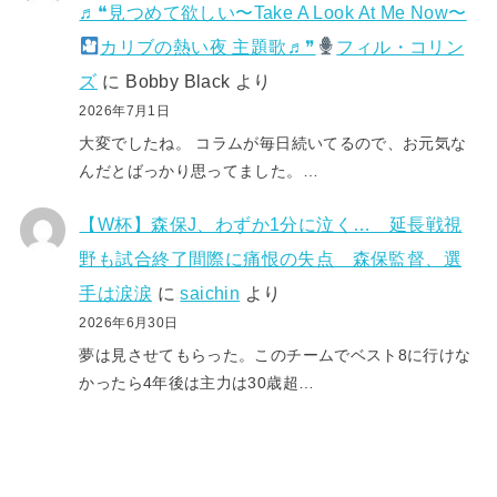
♬❝見つめて欲しい〜Take A Look At Me Now〜
カリブの熱い夜 主題歌♬❞
フィル・コリン
ズ
に
Bobby Black
より
2026年7月1日
大変でしたね。 コラムが毎日続いてるので、お元気な
んだとばっかり思ってました。…
【W杯】森保J、わずか1分に泣く… 延長戦視
野も試合終了間際に痛恨の失点 森保監督、選
手は涙涙
に
saichin
より
2026年6月30日
夢は見させてもらった。このチームでベスト8に行けな
かったら4年後は主力は30歳超…