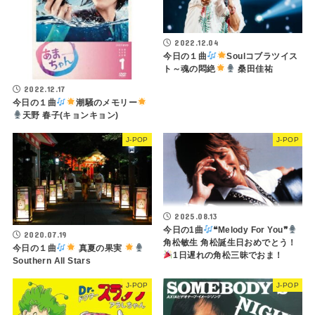
2022.12.04
今日の１曲
Soulコブラツイス
ト～魂の悶絶
桑田佳祐
2022.12.17
今日の１曲
潮騒のメモリー
天野 春子(キョンキョン)
J-POP
J-POP
2025.08.13
今日の1曲
❝Melody For You❞
2020.07.19
角松敏生 角松誕生日おめでとう！
今日の１曲
真夏の果実
1日遅れの角松三昧でおま！
Southern All Stars
J-POP
J-POP