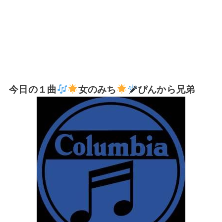
今日の１曲
女のみち
ぴんから兄弟