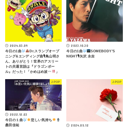
2024.03.09
2023.10.30
今日の1曲
Dr.スランプオープ
今日の1曲
SOMEBODY’S
ニング&エンディング曲🎙鳥山明さ
NIGHT🎙矢沢 永吉
ん、ありがとう！世界のアスリー
トの共通言語は『ドラゴンボー
ル』だった！「かめはめ波
」
J-POP
J-POP
2022.12.03
今日の１曲
悲しい気持ち
桑田佳祐
2024.05.12