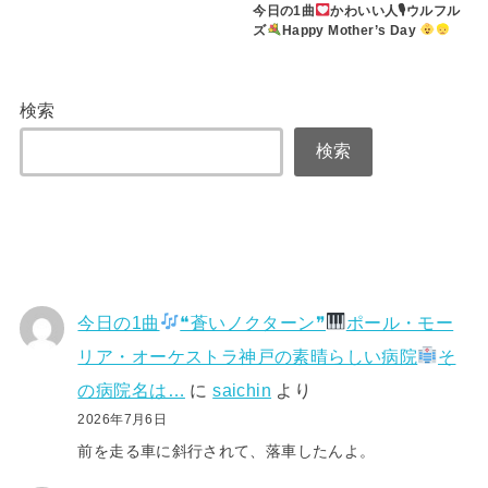
今日の1曲
かわいい人🎙ウルフル
ズ
Happy Mother’s Day
検索
検索
今日の1曲
❝蒼いノクターン❞
ポール・モー
リア・オーケストラ神戸の素晴らしい病院
そ
の病院名は…
に
saichin
より
2026年7月6日
前を走る車に斜行されて、落車したんよ。