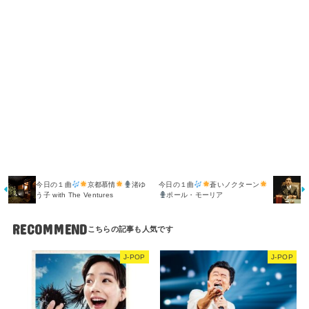
今日の１曲
京都慕情
渚ゆ
今日の１曲
蒼いノクターン
う子 with The Ventures
ポール・モーリア
RECOMMEND
J-POP
J-POP