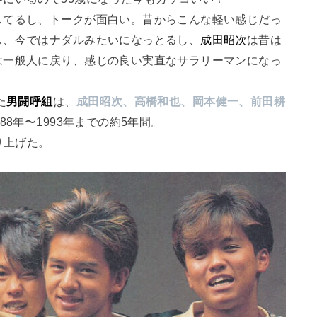
してるし、トークが面白い。昔からこんな軽い感じだっ
し、今ではナダルみたいになっとるし、
成田昭次
は昔は
は一般人に戻り、感じの良い実直なサラリーマンになっ
た
男闘呼組
は、
成田昭次、高橋和也、岡本健一、前田耕
8年〜1993年までの約5年間。
り上げた。