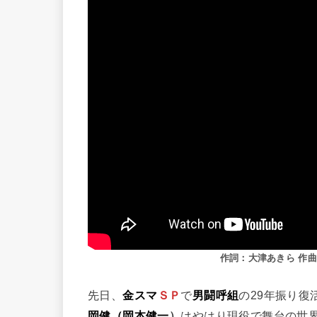
作詞：大津あきら 作曲・
先日、
金スマ
ＳＰ
で
男闘呼組
の29年振り復
岡健（岡本健一
）
はやはり現役で舞台の世界