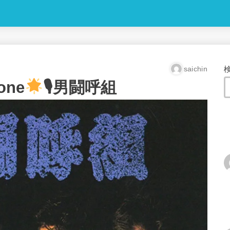
saichin
one
🎙男闘呼組