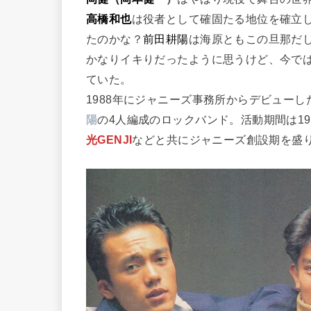
高橋和也
は役者として確固たる地位を確立
たのかな？
前田耕陽
は海原ともこの旦那だ
かなりイキりだったように思うけど、今で
ていた。
1988年にジャニーズ事務所からデビューし
陽
の4人編成のロックバンド。活動期間は198
光GENJI
などと共にジャニーズ創設期を盛