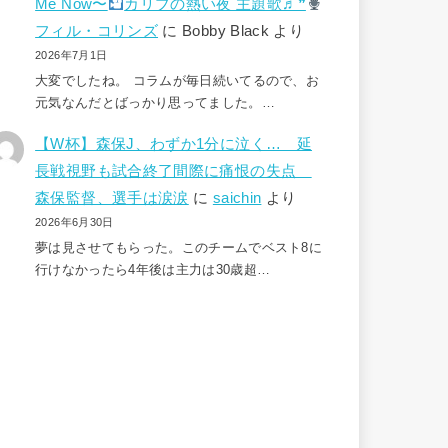
Me Now〜
カリブの熱い夜 主題歌♬❞
フィル・コリンズ
に
Bobby Black
より
2026年7月1日
大変でしたね。 コラムが毎日続いてるので、お
元気なんだとばっかり思ってました。…
【W杯】森保J、わずか1分に泣く… 延
長戦視野も試合終了間際に痛恨の失点
森保監督、選手は涙涙
に
saichin
より
2026年6月30日
夢は見させてもらった。このチームでベスト8に
行けなかったら4年後は主力は30歳超…