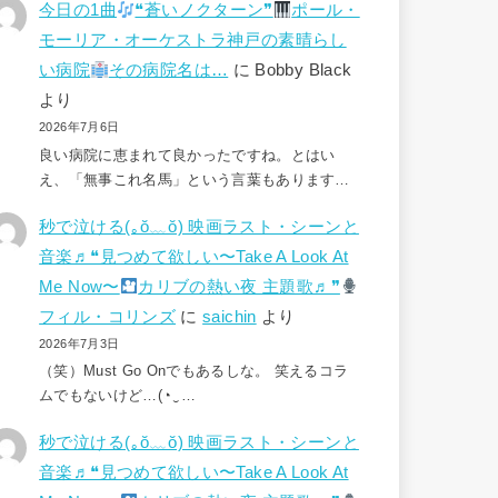
今日の1曲
❝蒼いノクターン❞
ポール・
モーリア・オーケストラ神戸の素晴らし
い病院
その病院名は…
に
Bobby Black
より
2026年7月6日
良い病院に恵まれて良かったですね。とはい
え、「無事これ名馬」という言葉もあります…
秒で泣ける(⁠｡⁠ŏ⁠﹏⁠ŏ⁠) 映画ラスト・シーンと
音楽♬❝見つめて欲しい〜Take A Look At
Me Now〜
カリブの熱い夜 主題歌♬❞
フィル・コリンズ
に
saichin
より
2026年7月3日
（笑）Must Go Onでもあるしな。 笑えるコラ
ムでもないけど…(⁠◔⁠‿⁠…
秒で泣ける(⁠｡⁠ŏ⁠﹏⁠ŏ⁠) 映画ラスト・シーンと
音楽♬❝見つめて欲しい〜Take A Look At