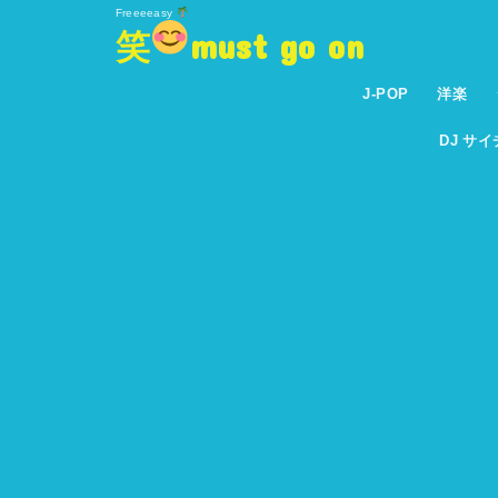
Freeeeasy
笑
must go on
J-POP
洋楽
DJ サ