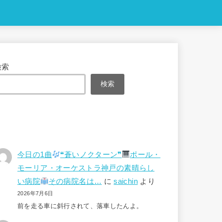
検索
検索
今日の1曲
❝蒼いノクターン❞
ポール・
モーリア・オーケストラ神戸の素晴らし
い病院
その病院名は…
に
saichin
より
2026年7月6日
前を走る車に斜行されて、落車したんよ。