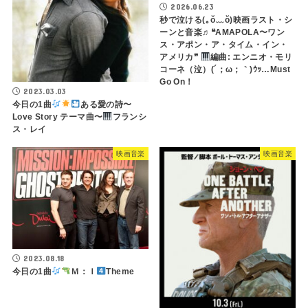
2026.06.23
秒で泣ける(⁠｡⁠ŏ⁠﹏⁠ŏ⁠)映画ラスト・シ
ーンと音楽♬❝AMAPOLA〜ワン
ス・アポン・ア・タイム・イン・
アメリカ❞
編曲: エンニオ・モリ
コーネ（泣）(´；ω；｀)ｳｯ…Must
Go On！
2023.03.03
今日の1曲
ある愛の詩〜
Love Story テーマ曲〜
フランシ
ス・レイ
映画音楽
映画音楽
2023.08.18
今日の1曲
Ｍ：Ｉ
Theme