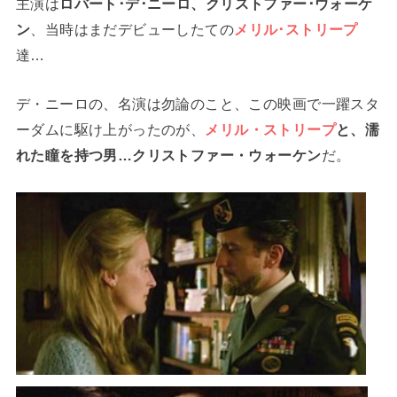
主演は
ロバート･デ･ニーロ、クリストファー･ウォーケ
ン
、当時はまだデビューしたての
メリル･ストリープ
達…
デ・ニーロの、名演は勿論のこと、この映画で一躍スタ
ーダムに駆け上がったのが、
メリル・ストリープ
と、濡
れた瞳を持つ男…クリストファー・ウォーケン
だ。