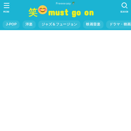
Freeeeasy
笑
must go on
MENU
SEARCH
J-POP
洋楽
ジャズ＆フュージョン
映画音楽
ドラマ・映画