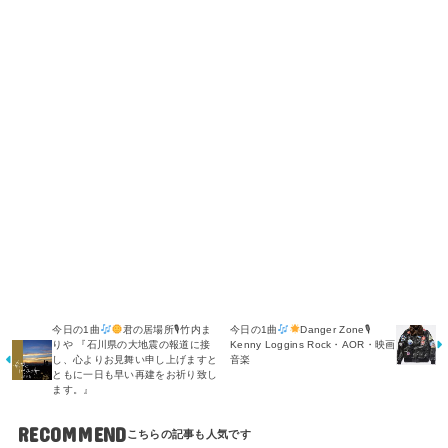
今日の1曲
君の居場所🎙竹内ま
今日の1曲
Danger Zone🎙
りや 『石川県の大地震の報道に接
Kenny Loggins Rock・AOR・映画
し、心よりお見舞い申し上げますと
音楽
ともに一日も早い再建をお祈り致し
ます。』
RECOMMEND