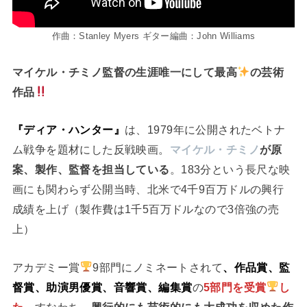
作曲：Stanley Myers ギター編曲：John Williams
マイケル・チミノ監督の生涯唯一にして最高
の芸術
作品
『ディア・ハンター』
は、1979年に公開されたベトナ
ム戦争を題材にした反戦映画。
マイケル・チミノ
が原
案、製作、監督を担当している
。183分という長尺な映
画にも関わらず公開当時、北米で4千9百万ドルの興行
成績を上げ（製作費は1千5百万ドルなので3倍強の売
上）
アカデミー賞
9部門にノミネートされて
、作品賞、監
督賞、助演男優賞、音響賞、編集賞
の
5部門を受賞
し
た
。すなわち、
興行的にも芸術的にも大成功を収めた作