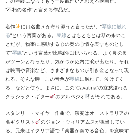
この年齢になってもう一度観たいと思える映画だ。
“不朽の名作”と言える作品だ。
名作
には名曲♬が寄り添うと言ったが、”
琴線に触れ
る
“という言葉がある。
琴線
とはもともとは琴の糸のこ
とだが、物事に感動する心の奥の心情を表すものとし
て”
琴線
“という言葉が比喩的に用いられる。よく鼻の奥
がツーンとなったり、気がつかぬ内に涙が出たり。それ
は映画や音楽など、さまざまなものが引き金となって現
れる。そんな時「この音色が
琴線
に触れて、泣けてく
る」などと使う。まさに、この”Cavatina”の哀愁溢れる
クラシック・ギター
のアルペジオ
がそれである。
スタンリー・マイヤー作曲で、演奏はオーストラリアの
名ギタリスト
のジョン・ウィリアムスが担当してい
る。元来はイタリア語で「楽器が奏でる音色」を意味す