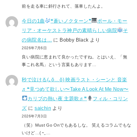
前を走る車に斜行されて、落車したんよ。
今日の1曲
❝蒼いノクターン❞
ポール・モー
リア・オーケストラ神戸の素晴らしい病院
そ
の病院名は…
に
Bobby Black
より
2026年7月6日
良い病院に恵まれて良かったですね。とはいえ、「無
事これ名馬」という言葉もあります…
秒で泣ける(⁠｡⁠ŏ⁠﹏⁠ŏ⁠) 映画ラスト・シーンと 音楽
♬❝見つめて欲しい〜Take A Look At Me Now〜
カリブの熱い夜 主題歌♬❞
フィル・コリン
ズ
に
saichin
より
2026年7月3日
（笑）Must Go Onでもあるしな。 笑えるコラムでもな
いけど…(⁠◔⁠‿⁠…