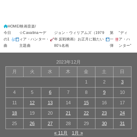
HOME
映画音楽
今日
☆Cavatina〜デ
ジョン・ウィリアムズ（1979
第
”ディ
の1
ィア・ハンター・
年 反戦映画）お正月に観たい
一
ア・ハ
曲
主題曲
80’s名画
弾
ンター”
2023年12月
月
火
水
木
金
土
日
1
2
3
4
5
6
7
8
9
10
11
12
13
14
15
16
17
18
19
20
21
22
23
24
25
26
27
28
29
30
31
« 11月
1月 »