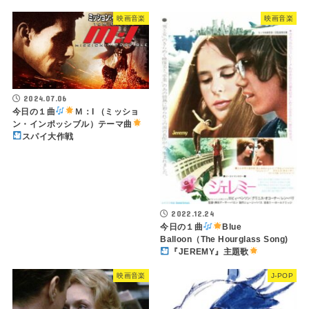
映画音楽
映画音楽
2024.07.06
今日の１曲
Ｍ：I （ミッショ
ン・インポッシブル）テーマ曲
スパイ大作戦
2022.12.24
今日の１曲
Blue
Balloon（The Hourglass Song)
『JEREMY』主題歌
映画音楽
J-POP