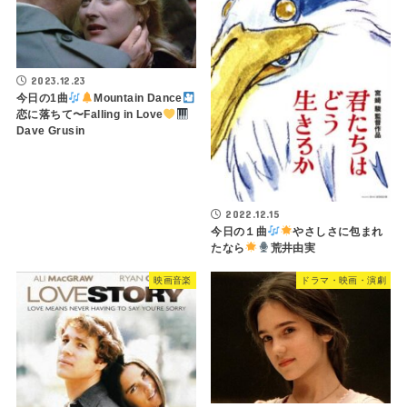
2023.12.23
今日の1曲
Mountain Dance
恋に落ちて〜Falling in Love
Dave Grusin
2022.12.15
今日の１曲
やさしさに包まれ
たなら
荒井由実
映画音楽
ドラマ・映画・演劇