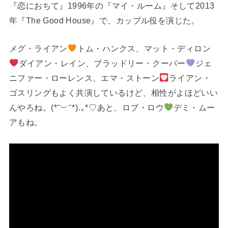
『恋におちて』1996年の『マイ・ルーム』そして2013
年『The Good House』で、カップル役を演じた。
メグ・ライアン
トム・ハンクス、マット・ディロン
ダイアン・レイン、ブラッドリー・クーパー
ジェ
ニファー・ローレンス、エマ・ストーン
ライアン・
ゴスリングもよく共演しているけど、相性がよほどいい
んやろね。(⁠*⁠˘⁠︶⁠˘⁠*⁠)⁠.⁠｡⁠*⁠♡あと、ロブ・ロウ
デミ・ムー
アもね。