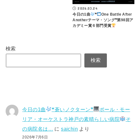
2026.03.24
今日の1曲
❝
One Battle After
Anotherテーマ・ソング❞第98回ア
カデミー賞６部門受賞
検索
検索
今日の1曲
❝蒼いノクターン❞
ポール・モー
リア・オーケストラ神戸の素晴らしい病院
そ
の病院名は…
に
saichin
より
2026年7月6日