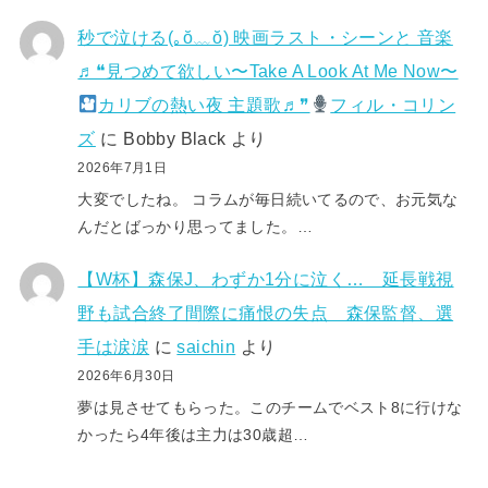
秒で泣ける(⁠｡⁠ŏ⁠﹏⁠ŏ⁠) 映画ラスト・シーンと 音楽
♬❝見つめて欲しい〜Take A Look At Me Now〜
カリブの熱い夜 主題歌♬❞
フィル・コリン
ズ
に
Bobby Black
より
2026年7月1日
大変でしたね。 コラムが毎日続いてるので、お元気な
んだとばっかり思ってました。…
【W杯】森保J、わずか1分に泣く… 延長戦視
野も試合終了間際に痛恨の失点 森保監督、選
手は涙涙
に
saichin
より
2026年6月30日
夢は見させてもらった。このチームでベスト8に行けな
かったら4年後は主力は30歳超…