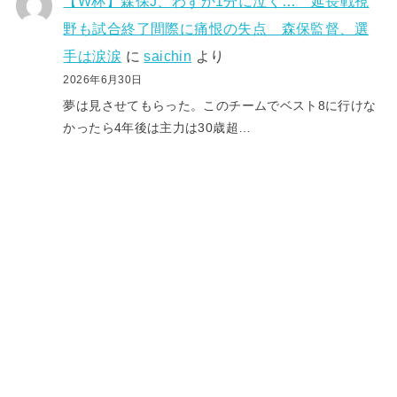
【W杯】森保J、わずか1分に泣く… 延長戦視
野も試合終了間際に痛恨の失点 森保監督、選
手は涙涙
に
saichin
より
2026年6月30日
夢は見させてもらった。このチームでベスト8に行けな
かったら4年後は主力は30歳超…