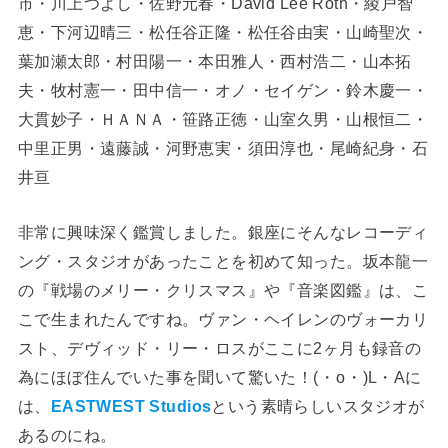
市・川上つよし・佐野元春・David Lee Roth・綾戸智
恵・下河辺晴三・松任谷正隆・松任谷由実・山崎聖次・
葉加瀬太郎・村田陽一・本田雅人・西村浩二・山本拓
夫・牧村憲一・田中信一・オノ・セイゲン・鈴木慶一・
大貫妙子・ＨＡＮＡ・笹路正徳・山室久男・山根恒二・
中里正男・遠藤誠・河野恵実・須田淳也・尾崎紀身・石
井亘
非常に興味深く鑑賞しました。銀座にそんなレコーディ
ング・スタジオがあったことを初めて知った。坂本龍一
の『戦場のメリー・クリスマス』や『音楽図鑑』は、こ
こで生まれたんですね。ヴァン・ヘイレンのヴォーカリ
スト、デヴィッド・リー・ロスがここに2ヶ月も録音の
為にほぼ住んでいた事を聞いて驚いた！(⁠・⁠o⁠・⁠)L・Aに
は、
EASTWEST Studios
という素晴らしいスタジオが
あるのにね。