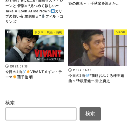
秒で泣ける(⁠｡⁠ŏ⁠﹏⁠ŏ⁠) 映画ラスト・シ
姫の復活～」千秋楽を迎えた…
ーンと 音楽♬❝見つめて欲しい〜
Take A Look At Me Now〜
カリ
ブの熱い夜 主題歌♬❞
フィル・コ
リンズ
ドラマ・映画・演劇
J-POP
2023.07.18
2024.06.30
今日の1曲
VIVANTメイン・テ
今日の1曲
❝前略おふくろ様主題
ーマ
千住 明
曲♬❞🎙萩原健一/井上堯之
検索
検索