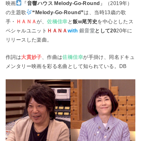
映画
『
音響ハウス Melody-Go-Round
』（2019年）
の主題歌
❝
Melody-Go-Round
❞は、当時13歳の歌
手・
ＨＡＮＡ
が、
佐橋佳幸
と
飯w尾芳史
を中心としたス
ペシャルユニット
ＨＡＮＡ
with
銀音堂
として20
20年に
リリースした楽曲。
作詞は
大貫妙子
、作曲は
佐橋佳幸
が手掛け、同名ドキュ
メンタリー映画を彩る名曲として知られている。DB