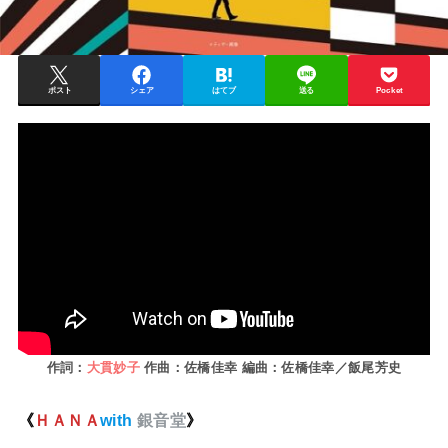
ポスト
シェア
はてブ
送る
Pocket
作詞：
大貫妙子
作曲：佐橋佳幸 編曲：佐橋佳幸／飯尾芳史
《
ＨＡＮＡ
with
銀音堂
》