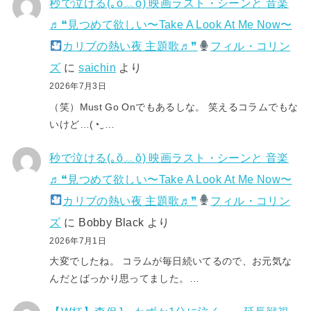
秒で泣ける(⁠｡⁠ŏ⁠﹏⁠ŏ⁠) 映画ラスト・シーンと 音楽
♬❝見つめて欲しい〜Take A Look At Me Now〜
カリブの熱い夜 主題歌♬❞
フィル・コリン
ズ
に
saichin
より
2026年7月3日
（笑）Must Go Onでもあるしな。 笑えるコラムでもな
いけど…(⁠◔⁠‿⁠…
秒で泣ける(⁠｡⁠ŏ⁠﹏⁠ŏ⁠) 映画ラスト・シーンと 音楽
♬❝見つめて欲しい〜Take A Look At Me Now〜
カリブの熱い夜 主題歌♬❞
フィル・コリン
ズ
に
Bobby Black
より
2026年7月1日
大変でしたね。 コラムが毎日続いてるので、お元気な
んだとばっかり思ってました。…