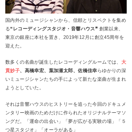
国内外のミュージシャンから、信頼とリスペクトを集め
る❝
レコーディングスタジオ・音響ハウス❞
創業以来、
東京の銀座に本社を置き、2019年12月に創立45周年を
迎えた。
数多くの名曲が誕生したレコーディングルームでは、
大
貫妙子
、高橋幸宏、葉加瀬太郎、佐橋佳幸
らゆかりの深
いミュージシャンたちの手によって新たな楽曲が生まれ
ようとしていた。
それは音響ハウスのヒストリーを追った今回のドキュメ
ンタリー映画のためだけに作られたオリジナルテーマソ
ングだ。「運命の出会い」「夢が広がる実験の場」「５
つ星スタジオ」「オーラがある」