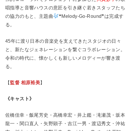
唱指導と音響ハウスの意匠を引き継ぐ若きスタッフたち
の協力のもと、主題曲
❝Melody-Go-Round❞は完成す
る。
45年に渡り日本の音楽史を支えてきたスタジオの日々
と、新たなジェネレーションを繋ぐコラボレーション。
令和の時代に、懐かしくも新しいメロディーが響き渡
る。
【
監督 相原裕美
】
《キャスト》
佐橋佳幸・飯尾芳史・高橋幸宏・井上鑑・滝瀬茂・坂本
龍一・関口直人・矢野顕子・吉江一男・渡辺秀文・沖祐