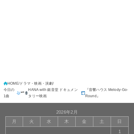
HOME
ドラマ・映画・演劇
今日の
HANA with 銀音堂 ドキュメン
『音響ハウス Melody-Go-
❝❞
1曲
タリー映画
Round』
2026年2月
月
火
水
木
金
土
日
1