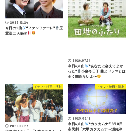
2025.12.24
今日の1曲
❝ファンファーレ❞
玉
置浩二 Again
2026.07.31
今日の1曲
❝あなたに会えてよか
った❞
小泉今日子 曲とドラマとは
全く関係ないよ〜
ドラマ・映画・演劇
ドラマ・映画・演劇
2025.08.12
今日の1曲
❝カタカムナ❞ 8/10日
2026.06.27
市民劇「六甲カタカムナ～瀬織津