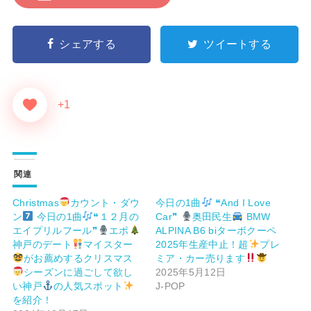
シェアする
ツイートする
+1
関連
Christmas
カウント・ダウ
今日の1曲
❝And I Love
ン
今日の1曲
❝１２月の
Car❞
奥田民生
BMW
エイプリルフール❞
エポ
ALPINA B6 biターボクーペ
神戸のデート
マイスター
2025年生産中止！超
プレ
がお薦めするクリスマス
ミア・カー売ります
シーズンに過ごして欲し
2025年5月12日
い神戸
の人気スポット
J-POP
を紹介！