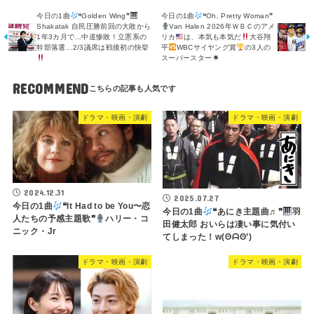
今日の1曲
❝Golden Wing❞
今日の1曲
❝Oh, Pretty Woman❞
Shakatak 自民圧勝前回の大敗から
Van Halen 2026年ＷＢＣのアメ
1年3カ月で…中道惨敗！立憲系の
リカ
は、本気も本気だ
大谷翔
幹部落選…2/3議席は戦後初の快挙
平
WBCサイヤング賞
の3人の
スーパースター
RECOMMEND
ドラマ・映画・演劇
ドラマ・映画・演劇
2024.12.31
2025.07.27
今日の1曲
❝It Had to be You〜恋
今日の1曲
❝あにき主題曲♬❞
羽
人たちの予感主題歌❞
ハリー・コ
田健太郎 おいらは凄い事に気付い
ニック・Jr
てしまった！w(⁠ʘ⁠ᗩ⁠ʘ⁠’⁠)
ドラマ・映画・演劇
ドラマ・映画・演劇