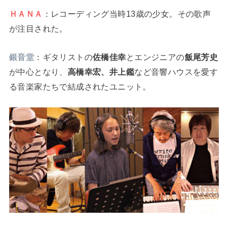
ＨＡＮＡ
：レコーディング当時13歳の少女。その歌声
が注目された。
銀音堂
：ギタリストの
佐橋佳幸
とエンジニアの
飯尾芳史
が中心となり、
高橋幸宏、井上鑑
など音響ハウスを愛す
る音楽家たちで結成されたユニット。