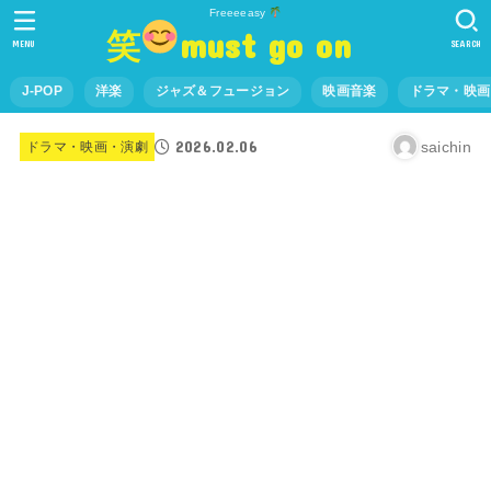
Freeeeasy
笑
must go on
MENU
SEARCH
J-POP
洋楽
ジャズ＆フュージョン
映画音楽
ドラマ・映画
2026.02.06
saichin
ドラマ・映画・演劇