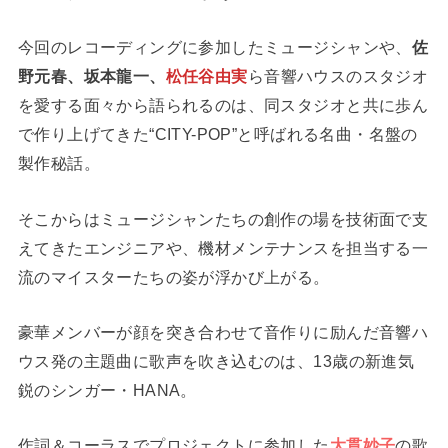
今回のレコーディングに参加したミュージシャンや、
佐
野元春、坂本龍一、
松任谷由実
ら音響ハウスのスタジオ
を愛する面々から語られるのは、同スタジオと共に歩ん
で作り上げてきた“CITY-POP”と呼ばれる名曲・名盤の
製作秘話。
そこからはミュージシャンたちの創作の場を技術面で支
えてきたエンジニアや、機材メンテナンスを担当する一
流のマイスターたちの姿が浮かび上がる。
豪華メンバーが顔を突き合わせて音作りに励んだ音響ハ
ウス発の主題曲に歌声を吹き込むのは、13歳の新進気
鋭のシンガー・HANA。
作詞＆コーラスでプロジェクトに参加した
大貫妙子
の歌