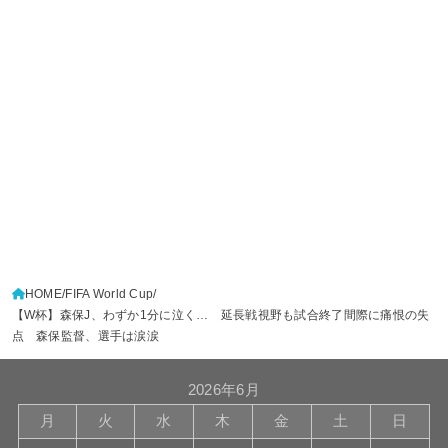
HOME
FIFA World Cup
【W杯】森保J、わずか1分に泣く… 延長戦視野も試合終了間際に痛恨の失
点 森保監督、選手は涙涙
2026年6月
月
火
水
木
金
土
日