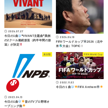
2026.07.27
今日の1曲
❝VIVANT主題曲❞異例
2026.06.18
の2クール連続放送（約半年間の放
FIFAワールドカップ
2026（北中
送）が決定
米
大会）TOPIC！
未分類
FIFA World Cup
2022.11.03
今日の１曲
FIFA Anthem
2023.04.13
今日の1曲
昔のTVプロ野球オ
ープニング曲