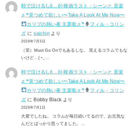
秒で泣ける(⁠｡⁠ŏ⁠﹏⁠ŏ⁠) 映画ラスト・シーンと 音楽
♬❝見つめて欲しい〜Take A Look At Me Now〜
カリブの熱い夜 主題歌♬❞
フィル・コリン
ズ
に
saichin
より
2026年7月3日
（笑）Must Go Onでもあるしな。 笑えるコラムでもな
いけど…(⁠◔⁠‿⁠…
秒で泣ける(⁠｡⁠ŏ⁠﹏⁠ŏ⁠) 映画ラスト・シーンと 音楽
♬❝見つめて欲しい〜Take A Look At Me Now〜
カリブの熱い夜 主題歌♬❞
フィル・コリン
ズ
に
Bobby Black
より
2026年7月1日
大変でしたね。 コラムが毎日続いてるので、お元気な
んだとばっかり思ってました。…