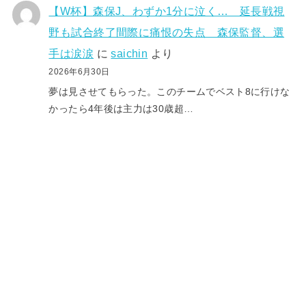
【W杯】森保J、わずか1分に泣く… 延長戦視
野も試合終了間際に痛恨の失点 森保監督、選
手は涙涙
に
saichin
より
2026年6月30日
夢は見させてもらった。このチームでベスト8に行けな
かったら4年後は主力は30歳超…