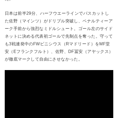
日本は前半29分、ハーフウエーラインでパスカットし
た佐野（マインツ）がドリブル突破し、ペナルティーア
ーク手前から強烈なミドルシュート。ゴール左のサイド
ネットに決める代表初ゴールで先制点を奪った。守って
も3戦連発中のFWビニシウス（Rマドリード）をMF堂
安（Eフランクフルト）、佐野、DF冨安（アヤックス）
が徹底マークして自由にさせなかった。