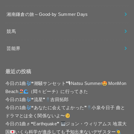
湘南鎌倉の旅～Good-by Summer Days
競馬
芸能界
最近の投稿
今日の1曲
❝潮騒サンセット❞🎙Natsu Summer
MonMon
Beach
（悶々ビーチ）に行ってきた
今日の1曲
❝流星❞
吉田拓郎
今日の1曲
❝あなたに会えてよかった❞
小泉今日子 曲と
ドラマとは全く関係ないよ〜
今日の1曲♬❝Earthquake❞
ジョン・ウィリアムス 地震大
国
いくら科学が進歩しても予知出来ないデザスター