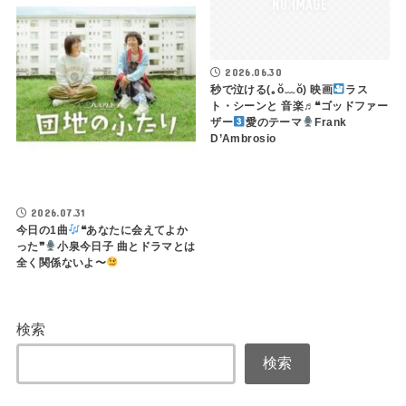
2026.06.30
秒で泣ける(⁠｡⁠ŏ⁠﹏⁠ŏ⁠) 映画
ラス
ト・シーンと 音楽♬❝ゴッドファー
ザー
愛のテーマ
Frank
D’Ambrosio
2026.07.31
今日の1曲
❝あなたに会えてよか
った❞
小泉今日子 曲とドラマとは
全く関係ないよ〜
検索
検索