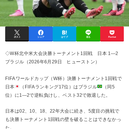
ポスト
シェア
はてブ
送る
Pocket
◇W杯北中米大会決勝トーナメント1回戦 日本 1―2
ブラジル（2026年6月29日 ヒューストン）
FIFAワールドカップ（W杯）決勝トーナメント1回戦で
日本
（FIFAランキング17位）はブラジル
（同5
位）に1―2で逆転負けし、ベスト32で敗退した。
日本は02、10、18、22年大会に続き、5度目の挑戦で
も決勝トーナメント1回戦の壁を破ることはできなかっ
た。