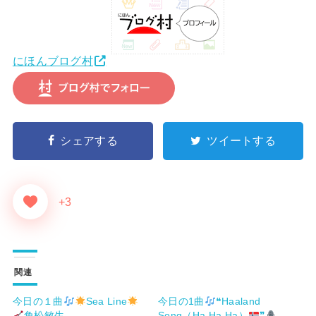
にほんブログ村
シェアする
ツイートする
+3
関連
今日の１曲
Sea Line
今日の1曲
❝Haaland
角松敏生
Song（Ha Ha Ha）
❞