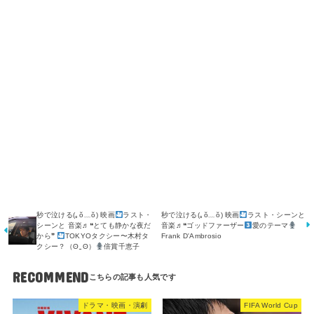
秒で泣ける(⁠｡⁠ŏ⁠﹏⁠ŏ⁠) 映画
ラスト・
秒で泣ける(⁠｡⁠ŏ⁠﹏⁠ŏ⁠) 映画
ラスト・シーンと
シーンと 音楽♬❝とても静かな夜だ
音楽♬❝ゴッドファーザー
愛のテーマ
から❞
TOKYOタクシー〜木村タ
Frank D'Ambrosio
クシー？（ʘ⁠‿⁠ʘ）
倍賞千恵子
RECOMMEND
ドラマ・映画・演劇
FIFA World Cup