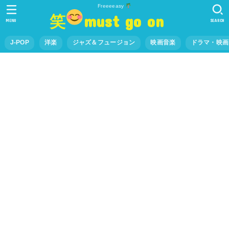
Freeeeasy
笑
must go on
MENU
SEARCH
J-POP
洋楽
ジャズ＆フュージョン
映画音楽
ドラマ・映画