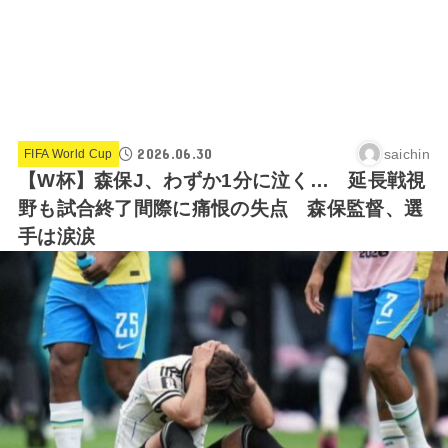
2026.06.30
saichin
FIFA World Cup
【W杯】森保J、わずか1分に泣く… 延長戦視
野も試合終了間際に痛恨の失点 森保監督、選
手は涙涙