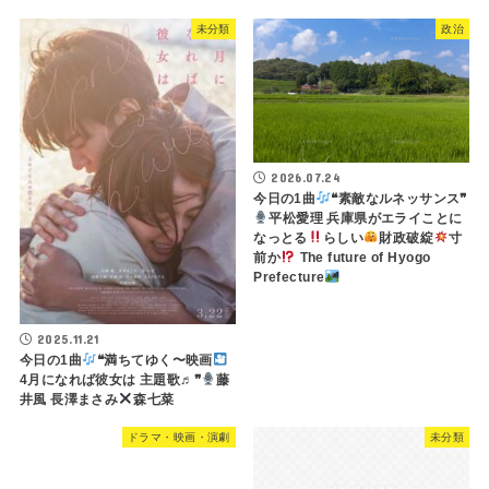
未分類
政治
2026.07.24
今日の1曲
❝素敵なルネッサンス❞
平松愛理 兵庫県がエライことに
なっとる
らしい
財政破綻
寸
前か
The future of Hyogo
Prefecture
2025.11.21
今日の1曲
❝満ちてゆく〜映画
4月になれば彼女は 主題歌♬❞
藤
井風 長澤まさみ
森七菜
ドラマ・映画・演劇
未分類