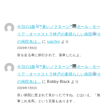
今日の1曲
❝蒼いノクターン❞
ポール・モー
リア・オーケストラ神戸の素晴らしい病院
そ
の病院名は…
に
saichin
より
2026年7月6日
前を走る車に斜行されて、落車したんよ。
今日の1曲
❝蒼いノクターン❞
ポール・モー
リア・オーケストラ神戸の素晴らしい病院
そ
の病院名は…
に
Bobby Black
より
2026年7月6日
良い病院に恵まれて良かったですね。とはいえ、「無
事これ名馬」という言葉もあります…