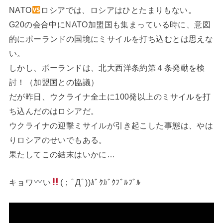
NATO
ロシアでは、ロシアはひとたまりもない。
G20の会合中にNATO加盟国も集まっている時に、意図
的にポーランドの国境にミサイルを打ち込むとは思えな
い。
しかし、ポーランドは、北大西洋条約第４条発動を検
討！（加盟国との協議）
だが昨日、ウクライナ全土に100発以上のミサイルを打
ち込んだのはロシアだ。
ウクライナの迎撃ミサイルが引き起こした事態は、やは
りロシアのせいでもある。
果たしてこの結末はいかに…
キョワ
い
(；ﾟДﾟ))ｶﾞｸｶﾞｸﾌﾞﾙﾌﾞﾙ