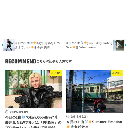
今日の１曲
あなたはあなたの
今日の１曲
(Just Like)Starting
ままでいい
今井 美樹
Over
John Lennon
RECOMMEND
J-POP
J-POP
2025.09.09
2019.09.21
今日の1曲
❝Okay,Goodbye❞
今日の１曲
Summer Emotion
藤井風 NEWアルバム『PRIMA』の
角松敏生
プロモーションも兼ねて風君が