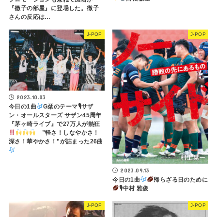
『徹子の部屋』に登場した。徹子
さんの反応は…
J-POP
J-POP
2023.10.03
今日の1曲
G栞のテーマ🎙サザ
ン・オールスターズ サザン45周年
『茅ヶ崎ライブ』で27万人が熱狂
”軽さ！しなやかさ！
深さ！華やかさ！”が詰まった26曲
2023.09.13
今日の1曲
帰らざる日のために
🎙中村 雅俊
J-POP
J-POP