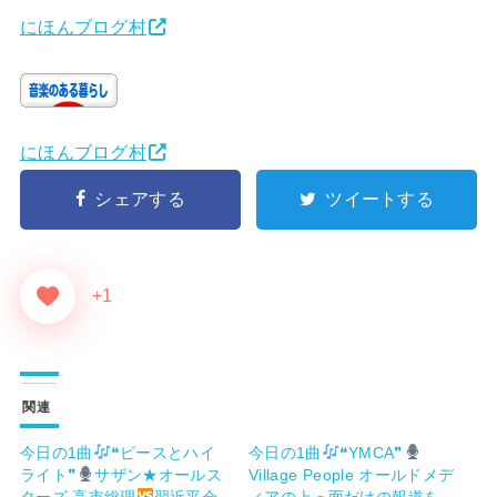
にほんブログ村
にほんブログ村
シェアする
ツイートする
+1
関連
今日の1曲
❝ピースとハイ
今日の1曲
❝YMCA❞
ライト❞
サザン★オールス
Village People オールドメデ
ターズ 高市総理
習近平会
ィアの上っ面だけの報道を