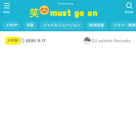
Freeeeasy
笑
must go on
MENU
SEARCH
J-POP
洋楽
ジャズ＆フュージョン
映画音楽
ドラマ・映画
2022.11.17
DJ saichin Records
J-POP