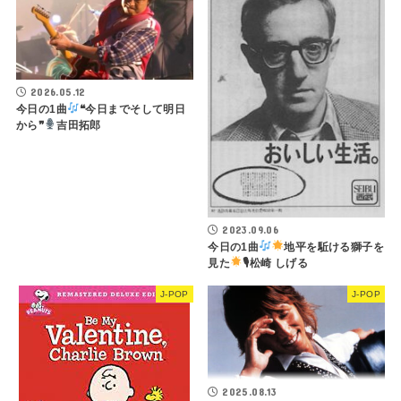
2026.05.12
今日の1曲
❝今日までそして明日
から❞
吉田拓郎
2023.09.06
今日の1曲
地平を駈ける獅子を
見た
🎙松崎 しげる
J-POP
J-POP
2025.08.13