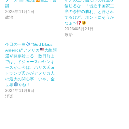
談
信じるな！「習近平国家主
2025年11月1日
席の余裕の勝利」と評され
政治
てるけど、ホントにそうか
なぁ〜
2026年5月21日
政治
今日の一曲
❝God Bless
America❞アメリカ
大統領
選挙開票始まる！数日前ま
では、ドジャースorヤンキ
ースか…今は、ハリス氏or
トランプ氏かがアメリカ人
の最大の関心事！いや、全
世界
やね！
2024年11月6日
洋楽