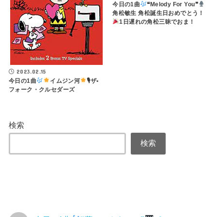
今日の1曲
❝Melody For You❞
角松敏生 角松誕生日おめでとう！
1日遅れの角松三昧でおま！
2023.02.15
今日の1曲
イムジン河
🎙ザ•
フォーク・クルセダーズ
検索
検索