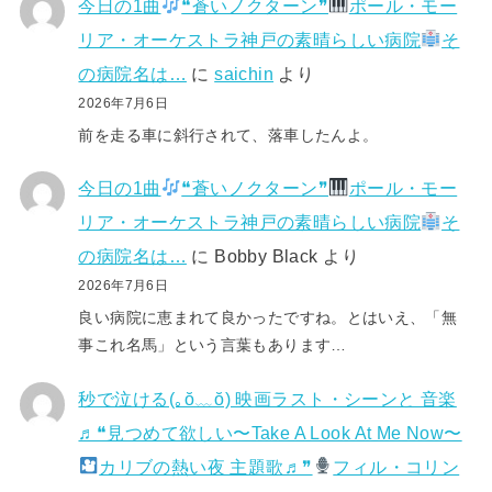
今日の1曲
❝蒼いノクターン❞
ポール・モー
リア・オーケストラ神戸の素晴らしい病院
そ
の病院名は…
に
saichin
より
2026年7月6日
前を走る車に斜行されて、落車したんよ。
今日の1曲
❝蒼いノクターン❞
ポール・モー
リア・オーケストラ神戸の素晴らしい病院
そ
の病院名は…
に
Bobby Black
より
2026年7月6日
良い病院に恵まれて良かったですね。とはいえ、「無
事これ名馬」という言葉もあります…
秒で泣ける(⁠｡⁠ŏ⁠﹏⁠ŏ⁠) 映画ラスト・シーンと 音楽
♬❝見つめて欲しい〜Take A Look At Me Now〜
カリブの熱い夜 主題歌♬❞
フィル・コリン