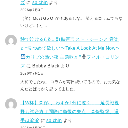
ズ
に
saichin
より
2026年7月3日
（笑）Must Go Onでもあるしな。 笑えるコラムでもな
いけど…(⁠◔⁠‿⁠…
秒で泣ける(⁠｡⁠ŏ⁠﹏⁠ŏ⁠) 映画ラスト・シーンと 音楽
♬❝見つめて欲しい〜Take A Look At Me Now〜
カリブの熱い夜 主題歌♬❞
フィル・コリン
ズ
に
Bobby Black
より
2026年7月1日
大変でしたね。 コラムが毎日続いてるので、お元気な
んだとばっかり思ってました。…
【W杯】森保J、わずか1分に泣く… 延長戦視
野も試合終了間際に痛恨の失点 森保監督、選
手は涙涙
に
saichin
より