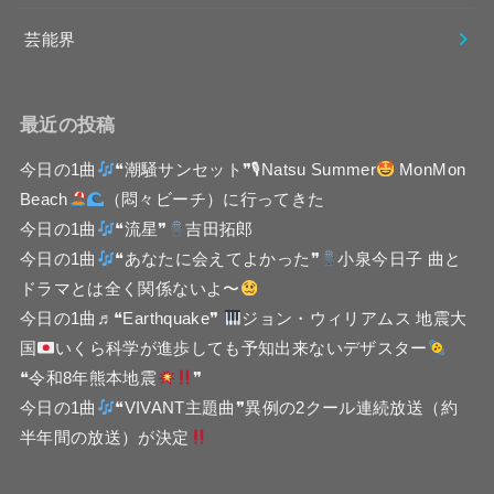
芸能界
最近の投稿
今日の1曲
❝潮騒サンセット❞🎙Natsu Summer
MonMon
Beach
（悶々ビーチ）に行ってきた
今日の1曲
❝流星❞
吉田拓郎
今日の1曲
❝あなたに会えてよかった❞
小泉今日子 曲と
ドラマとは全く関係ないよ〜
今日の1曲♬❝Earthquake❞
ジョン・ウィリアムス 地震大
国
いくら科学が進歩しても予知出来ないデザスター
❝令和8年熊本地震
❞
今日の1曲
❝VIVANT主題曲❞異例の2クール連続放送（約
半年間の放送）が決定