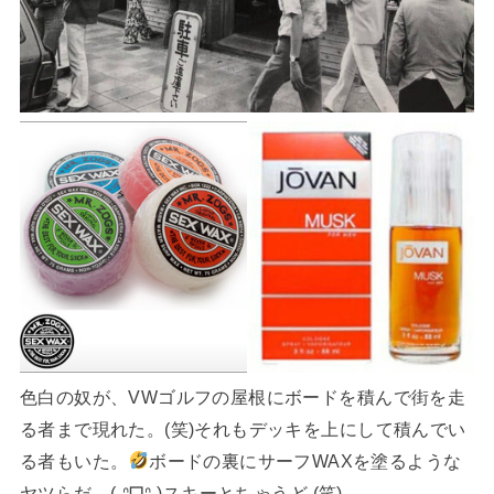
色白の奴が、VWゴルフの屋根にボードを積んで街を走
る者まで現れた。(笑)それもデッキを上にして積んでい
る者もいた。
ボードの裏にサーフWAXを塗るような
ヤツらだ。(˶ᐢᗜᐢ˶)スキーとちゃうど (笑)