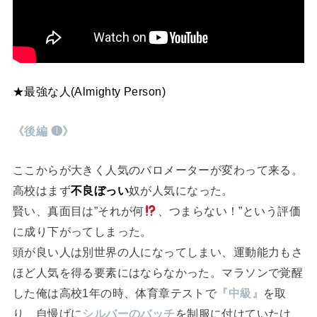
★最強な人(Almighty Person)
《後編 ❶》
ここからが大きく人気のバロメーターが変わって来る。
高校はまず
不良ぼっい
奴が人気になった。
賢い、真面目は”それが何
、つまらない！”という評価
に成り下がってしまった。
頭が良い人は別世界の人になってしまい、運動能力もさ
ほど人気を得る要素にはならなかった。マラソンで覚醒
した俺は高校1年の時、体育章テストで
『中級』
を取
り、自慢げに
シルバーのバッチ
を制服に付けていたけ