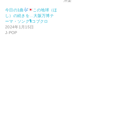
洋楽
今日の1曲
この地球（ほ
し）の続きを…大阪万博テ
ーマ・ソング🎙コブクロ
2024年1月15日
J-POP