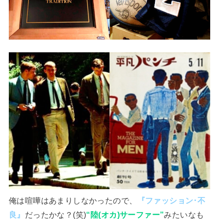
俺は喧嘩はあまりしなかったので、
『ファッション･不
良』
だったかな？(笑)
“陸(オカ)サーファー”
みたいなも