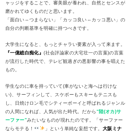
ャッジをすることで、審美眼が養われ、自然とセンスが
磨かれてゆくものだと思います。
「面白い⇔つまらない」「カッコ良い⇔カッコ悪い」の
自分の判断基準を明確に持つべきです。
大学生になると、もっとチャラい要素が入って来ます。
『一億総白痴化』
(社会評論家の大宅壮一の言葉)の言葉
が流行した時代で、テレビ観過ぎの悪影響の事を唱えた
もの。
学生なのに車を持っていて(車がないと海へは行けな
い)、サーフィンして、スケボーもスキーもテニスも
し、日焼けロン毛でシティーボーイと呼ばれるジャンル
の人間になれば、人気が出た時代。だから
“陸(オカ)サ
ーファー”
みたいなものが現れたのです。「サーファー
ならモテる！
」という単純な妄想です。
大阪ミナ