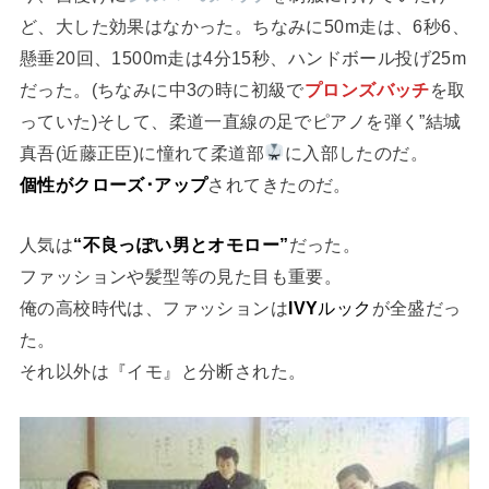
ど、大した効果はなかった。ちなみに50m走は、6秒6、
懸垂20回、1500m走は4分15秒、ハンドボール投げ25m
だった。(ちなみに中3の時に初級で
プロンズバッチ
を取
っていた)そして、柔道一直線の足でピアノを弾く”結城
真吾(近藤正臣)に憧れて柔道部
に入部したのだ。
個性がクローズ･アップ
されてきたのだ。
人気は
“不良っぽい男とオモロー”
だった。
ファッションや髪型等の見た目も重要。
俺の高校時代は、ファッションは
IVY
ルック
が全盛だっ
た。
それ以外は『イモ』と分断された。