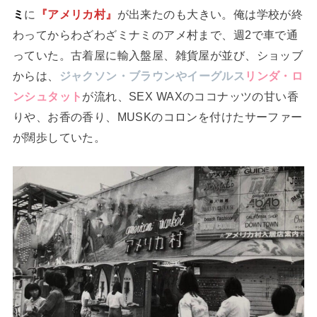
ミ
に
『アメリカ村』
が出来たのも大きい。俺は学校が終
わってからわざわざミナミのアメ村まで、週2で車で通
っていた。古着屋に輸入盤屋、雑貨屋が並び、ショッブ
からは、
ジャクソン・ブラウンやイーグルス
リンダ・ロ
ンシュタット
が流れ、SEX WAXのココナッツの甘い香
りや、お香の香り、MUSKのコロンを付けたサーファー
が闊歩していた。