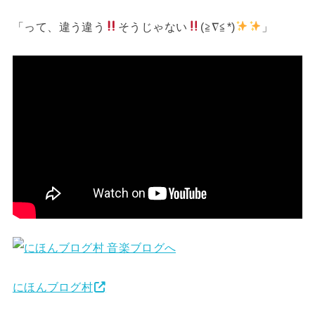
「って、違う違う
そうじゃない
(≧∇≦*)
」
にほんブログ村