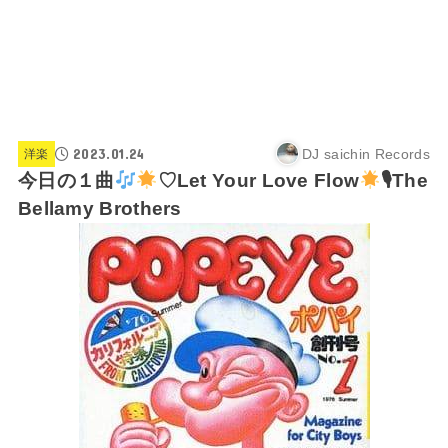
2023.01.24
DJ saichin Records
洋楽
今日の１曲
♡Let Your Love Flow
🎙The
Bellamy Brothers