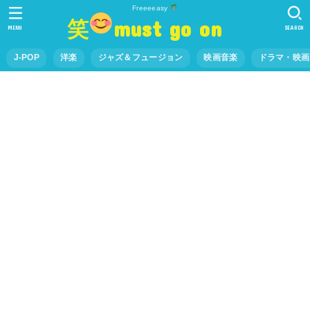
Freeeeasy
笑
must go on
MENU
SEARCH
J-POP
洋楽
ジャズ＆フュージョン
映画音楽
ドラマ・映画