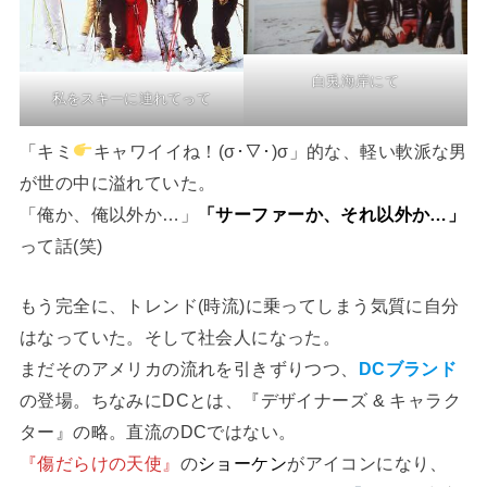
白兎海岸にて
私をスキーに連れてって
「キミ
キャワイイね！(σ･▽･)σ」的な、軽い軟派な男
が世の中に溢れていた。
「俺か、俺以外か…」
「サーファーか、それ以外か…」
って話(笑)
もう完全に、トレンド(時流)に乗ってしまう気質に自分
はなっていた。そして社会人になった。
まだそのアメリカの流れを引きずりつつ、
DCブランド
の登場。ちなみにDCとは、『デザイナーズ & キャラク
ター』の略。直流のDCではない。
『傷だらけの天使』
の
ショーケン
がアイコンになり、