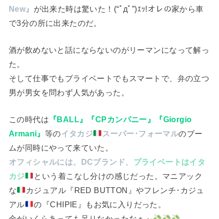
New』
が出来た時は驚いた！(“ﾟдﾟ”)ｴｯ!オレの家から車
で3分の所に出来たのだ。
酒が飲めないと話にならないのがリーマンになって解っ
た。
そして仕事でもブライベートでもスマートで、弁の立つ
男が男女を問わず人気があった。
この時代は
『BALL』『CPカンパニー』『Giorgio
Armani』
等の
イタカジ
スーパー･フォーマル
のブー
ムが同時にやって来ていた。
オフィシャルには、DCブランド、
プライベートはイタ
カジ
という着こなし分けの感じだった。マニアック
な
カジュアル『RED BUTTON』やフレンチ･カジュ
アル
の『CHIPIE』もお気に入りだった。
金がいくらあっても足りなかったなぁ～