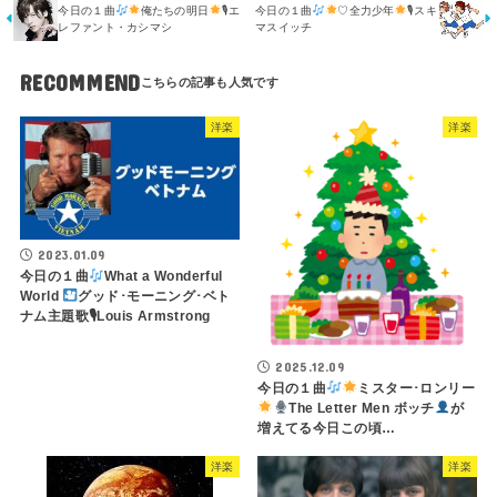
今日の１曲
俺たちの明日
🎙エ
今日の１曲
♡全力少年
🎙スキ
レファント・カシマシ
マスイッチ
RECOMMEND
洋楽
洋楽
2023.01.09
今日の１曲
What a Wonderful
World
グッド･モーニング･ベト
ナム主題歌🎙Louis Armstrong
2025.12.09
今日の１曲
ミスター･ロンリー
The Letter Men ボッチ
が
増えてる今日この頃…
洋楽
洋楽