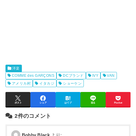
洋楽
COMME des GARÇONS
DCブランド
IVY
VAN
アメリカ村
イタカジ
ショーケン
ポスト
シェア
はてブ
送る
Pocket
2件のコメント
Bobby Black
より: