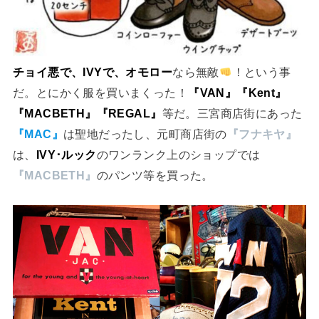
チョイ悪で、IVYで、オモロー
なら無敵
！という事
だ。とにかく服を買いまくった！
『VAN』『Kent』
『MACBETH』『REGAL』
等だ。三宮商店街にあった
『MAC』
は聖地だったし、元町商店街の
『フナキヤ』
は、
IVY･ルック
のワンランク上のショップでは
『MACBETH』
のパンツ等を買った。