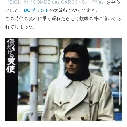
『BIGI』や『COMME des GARCONS』
『Y’s』
を中心
とした、
DCブランド
の大流行がやって来た。
この時代の流れに乗り遅れたらもう蚊帳の外に追いやら
れてしまった。