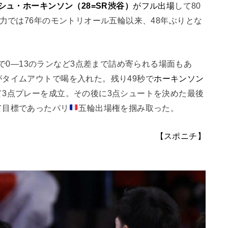
シュ・ホーキンソン（28=SR渋谷）
がフル出場
して80
力では76年のモントリオール五輪以来、48年ぶりとな
で0―13のランなど3点差まで詰め寄られる場面もあ
がタイムアウトで喝を入れた。残り49秒で
ホーキンソン
3点プレーを成立。その後に3点シュートを決めた最後
て目標であったパリ
五輪出場権を掴み取った。
【スポニチ】