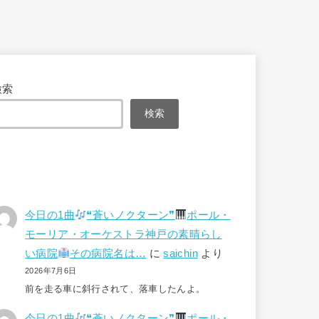
検索
検索
今日の1曲
❝蒼いノクターン❞
ポール・
モーリア・オーケストラ神戸の素晴らし
い病院
その病院名は…
に
saichin
より
2026年7月6日
前を走る車に斜行されて、落車したんよ。
今日の1曲
❝蒼いノクターン❞
ポール・