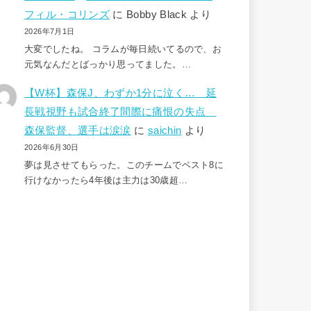
フィル・コリンズ
に
Bobby Black
より
2026年7月1日
大変でしたね。 コラムが毎日続いてるので、お
元気なんだとばっかり思ってました。…
【W杯】森保J、わずか1分に泣く… 延
長戦視野も試合終了間際に痛恨の失点
森保監督、選手は涙涙
に
saichin
より
2026年6月30日
夢は見させてもらった。このチームでベスト8に
行けなかったら4年後は主力は30歳超…