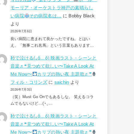
モーリア・オーケストラ神戸の素晴らし
い病院
その病院名は…
に
Bobby Black
より
2026年7月6日
良い病院に恵まれて良かったですね。とはい
え、「無事これ名馬」という言葉もあります…
秒で泣ける(⁠｡⁠ŏ⁠﹏⁠ŏ⁠) 映画ラスト・シーンと
音楽♬❝見つめて欲しい〜Take A Look At
Me Now〜
カリブの熱い夜 主題歌♬❞
フィル・コリンズ
に
saichin
より
2026年7月3日
（笑）Must Go Onでもあるしな。 笑えるコラ
ムでもないけど…(⁠◔⁠‿⁠…
秒で泣ける(⁠｡⁠ŏ⁠﹏⁠ŏ⁠) 映画ラスト・シーンと
音楽♬❝見つめて欲しい〜Take A Look At
Me Now〜
カリブの熱い夜 主題歌♬❞