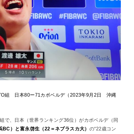
組 日本80ー71カボベルデ（2023年9月2日 沖縄
組で、日本（世界ランキング36位）がカボベルデ（同
浜BC）と富永啓生（22＝ネブラスカ大）
の“22歳コン