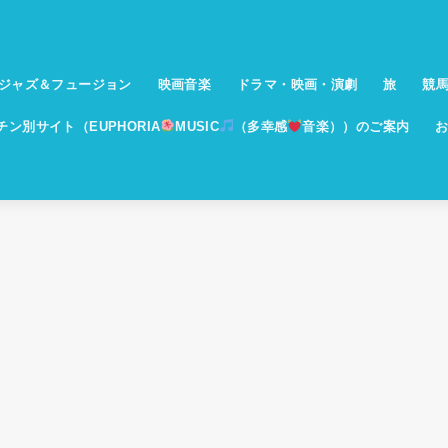
ジャズ＆フュージョン
映画音楽
ドラマ・映画・演劇
旅
競
イチン別サイト（EUPHORIA
MUSIC
（多幸感
音楽））のご案内