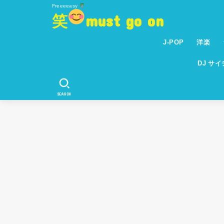
Freeeeasy
笑
must go on
J-POP
洋楽
DJ サ
SEARCH