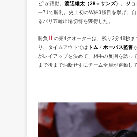
ビ”が躍動。
渡辺雄太（28＝サンズ）、ジョ
ー71で勝利。史上初のW杯3勝目を挙げ、自
るパリ五輪出場切符を獲得した。
勝負
の第4クオーターは、残り2分48秒ま
り、タイムアウトでは
トム・ホーバス監督
がレイアップを決めて、相手の反則を誘って
まで後まで油断せずにチーム全員が躍動し