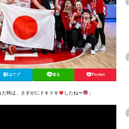
はてブ
送る
Pocket
れた時は、さすがにドキドキ
したね〜
」