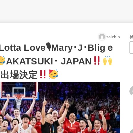
saichin
Lotta Love🎙Mary･J･Bligｅ
AKATSUKI･ JAPAN
出場決定